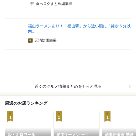
食べログまとめ編集部
福山ラーメンあり！「福山駅」から近い順に「徒歩５分以
内...
元消防団部長
近くのグルメ情報まとめをもっと見る
周辺のお店ランキング
1
1
1
ル・ミロワール
尾道ラーメン 一丁
酒奏居肴家 季酒