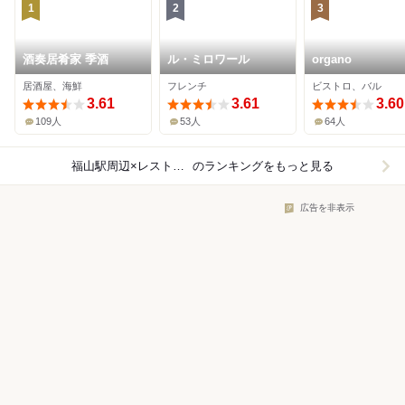
1
2
3
酒奏居肴家 季酒
ル・ミロワール
organo
居酒屋、海鮮
フレンチ
ビストロ、バル
3.61
3.61
3.60
109人
53人
64人
福山駅周辺×レストラン
のランキングをもっと見る
広告を非表示