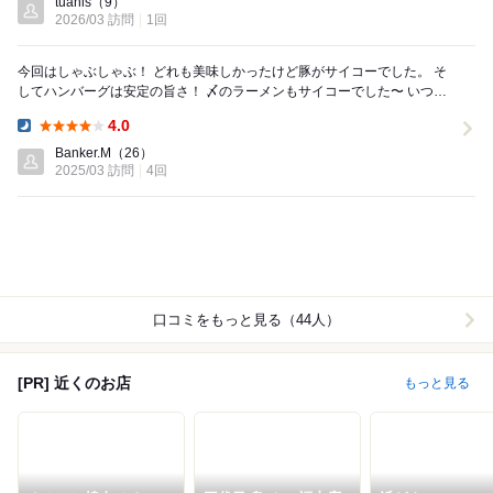
tuanis
（9）
2026/03 訪問
1回
今回はしゃぶしゃぶ！ どれも美味しかったけど豚がサイコーでした。 そ
してハンバーグは安定の旨さ！ 〆のラーメンもサイコーでした〜 いつも
美味しいお肉！ワイン！ ハンバーグ...
4.0
Dinner:
Banker.M
（26）
2025/03 訪問
4回
口コミをもっと見る（44人）
[PR] 近くのお店
もっと見る