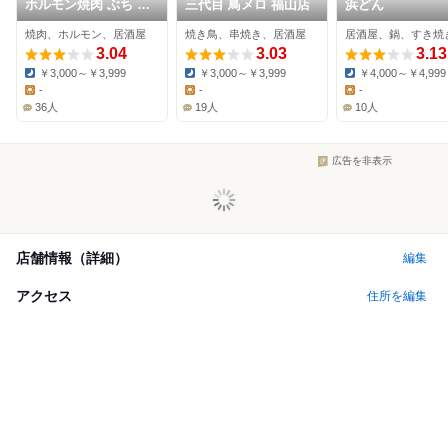
ホルモン焼肉 ぶち 福
三代目 鳥メロ 福山店
浜どん
山駅前店
焼肉、ホルモン、居酒屋
焼き鳥、串焼き、居酒屋
居酒屋、鍋、すき焼
3.04
3.03
3.13
￥3,000～￥3,999
￥3,000～￥3,999
￥4,000～￥4,999
Dinner:
Dinner:
Dinner:
-
-
-
Lunch:
Lunch:
Lunch:
36人
19人
10人
広告を非表示
店舗情報（詳細）
編集
アクセス
住所を編集