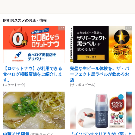
[PR]おススメのお店・情報
PR
PR
【ロケットナウ】が利用できる
完璧な生ビール体験を。ザ・パ
食べログ掲載店舗をご紹介しま
ーフェクト黒ラベルが飲めるお
す。
店
(ロケットナウ)
(サッポロビール)
中華そば 陽気
「イソジン®クリアうがい薬」と
(江波/ラーメン)