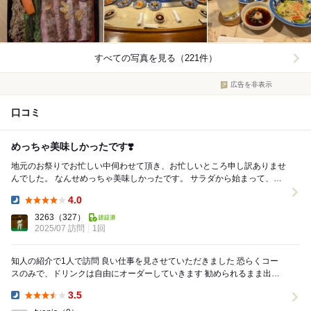
すべての写真を見る（221件）
広告を非表示
口コミ
めっちゃ美味しかったです❣️
地元のお祭りでお忙しい中伺わせて頂き、お忙しいところ申し訳ありませ
んでした。 なんせめっちゃ美味しかったです。 サラダから始まって、サ
ラダ・ローストビーフ・肉刺し・ステーキ・〆...
4.0
Dinner:
3263
（327）
2025/07 訪問
1回
知人の紹介で1人で訪問 良い仕事を見させていただきました 恐らくコー
スのみで、ドリンクは自由にオーダーしていきます 勧められるまま出て
きますが、どれも美味しい！ 今回は初め...
3.5
Dinner: