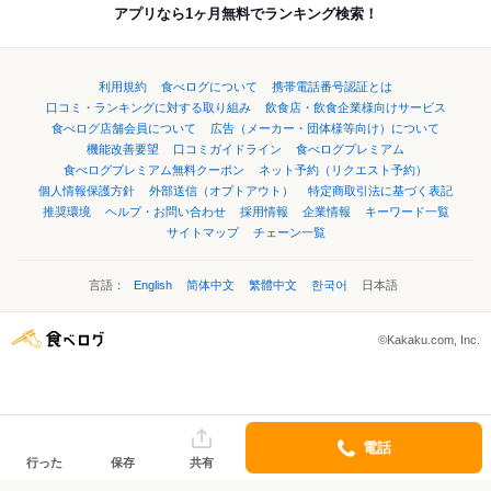
アプリなら1ヶ月無料でランキング検索！
利用規約
食べログについて
携帯電話番号認証とは
口コミ・ランキングに対する取り組み
飲食店・飲食企業様向けサービス
食べログ店舗会員について
広告（メーカー・団体様等向け）について
機能改善要望
口コミガイドライン
食べログプレミアム
食べログプレミアム無料クーポン
ネット予約（リクエスト予約）
個人情報保護方針
外部送信（オプトアウト）
特定商取引法に基づく表記
推奨環境
ヘルプ・お問い合わせ
採用情報
企業情報
キーワード一覧
サイトマップ
チェーン一覧
言語：
English
简体中文
繁體中文
한국어
日本語
©Kakaku.com, Inc.
電話
行った
保存
共有