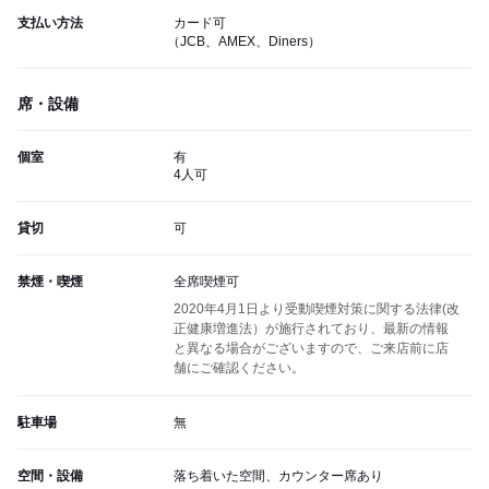
支払い方法
カード可
（JCB、AMEX、Diners）
席・設備
個室
有
4人可
貸切
可
禁煙・喫煙
全席喫煙可
2020年4月1日より受動喫煙対策に関する法律(改
正健康増進法）が施行されており、最新の情報
と異なる場合がございますので、ご来店前に店
舗にご確認ください。
駐車場
無
空間・設備
落ち着いた空間、カウンター席あり