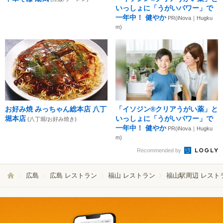
いっしょに「うがいパワー」で
一年中！ 健やか
PR(iNova｜Hugku
m)
お好み焼 みっちゃん総本店 八丁
「イソジン®クリアうがい薬」と
堀本店
いっしょに「うがいパワー」で
(八丁堀/お好み焼き)
一年中！ 健やか
PR(iNova｜Hugku
m)
Recommended by
広島
広島 レストラン
福山 レストラン
福山駅周辺 レスト