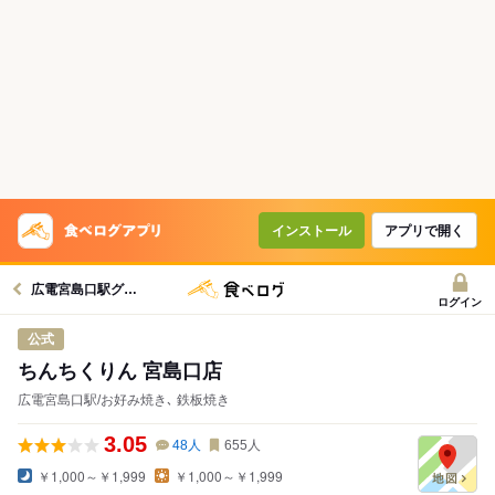
インストール
アプリで開く
広電宮島口駅グルメへ
ログイン
公式
ちんちくりん 宮島口店
広電宮島口駅/お好み焼き､ 鉄板焼き
3.05
48
人
655
人
￥1,000～￥1,999
￥1,000～￥1,999