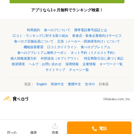
アプリなら1ヶ月無料でランキング検索！
利用規約
食べログについて
携帯電話番号認証とは
口コミ・ランキングに対する取り組み
飲食店・飲食企業様向けサービス
食べログ店舗会員について
広告（メーカー・団体様等向け）について
機能改善要望
口コミガイドライン
食べログプレミアム
食べログプレミアム無料クーポン
ネット予約（リクエスト予約）
個人情報保護方針
外部送信（オプトアウト）
特定商取引法に基づく表記
推奨環境
ヘルプ・お問い合わせ
採用情報
企業情報
キーワード一覧
サイトマップ
チェーン一覧
言語：
English
简体中文
繁體中文
한국어
日本語
©Kakaku.com, Inc.
電話
行った
保存
共有