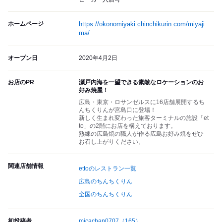
ホームページ
https://okonomiyaki.chinchikurin.com/miyaji
ma/
オープン日
2020年4月2日
お店のPR
瀬戸内海を一望できる素敵なロケーションのお
好み焼屋！
広島・東京・ロサンゼルスに16店舗展開するち
んちくりんが宮島口に登場！
新しく生まれ変わった旅客ターミナルの施設「et
to」の2階にお店を構えております。
熟練の広島焼の職人が作る広島お好み焼をぜひ
お召し上がりください。
関連店舗情報
ettoのレストラン一覧
広島のちんちくりん
全国のちんちくりん
初投稿者
micachan0707
（165）