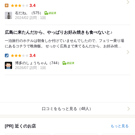
きたくて 駐車場は3時間くらいで¥...
3.4
Lunch:
右だね。
（575）
2024/02 訪問
1回
広島に来たんだから、やっぱりお好み焼きも食べないと♪
一泊旅行のホテルは朝食しか付けていませんでしたので、フェリー乗り場
にあるコチラで晩御飯。 せっかく広島まで来てるんだから、お好み焼き
は食べとかないとですね(^^)...
3.4
Dinner:
博多のしょうちゃん
（744）
2026/07 訪問
1回
口コミをもっと見る（48人）
[PR] 近くのお店
もっと見る