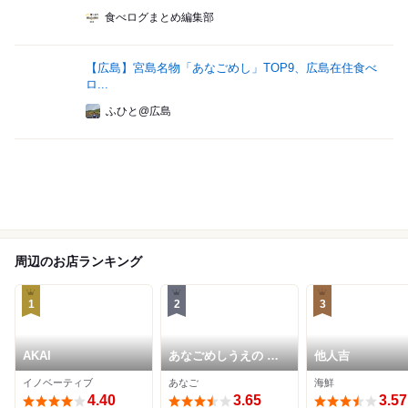
食べログまとめ編集部
【広島】宮島名物「あなごめし」TOP9、広島在住食べ
ロ...
ふひと@広島
周辺のお店ランキング
1
2
3
AKAI
あなごめしうえの 宮
他人吉
島口本店
イノベーティブ
あなご
海鮮
4.40
3.65
3.57