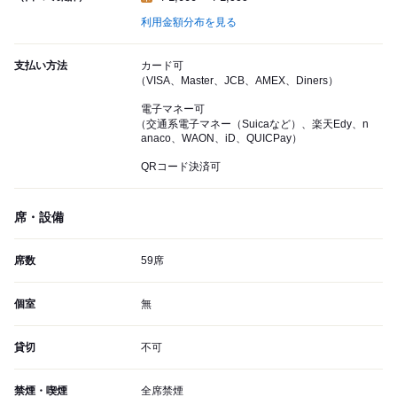
利用金額分布を見る
支払い方法
カード可
（VISA、Master、JCB、AMEX、Diners）
電子マネー可
（交通系電子マネー（Suicaなど）、楽天Edy、n
anaco、WAON、iD、QUICPay）
QRコード決済可
席・設備
席数
59席
個室
無
貸切
不可
禁煙・喫煙
全席禁煙