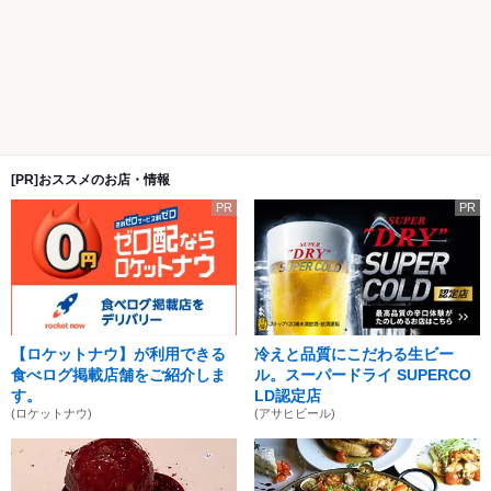
[PR]おススメのお店・情報
PR
PR
【ロケットナウ】が利用できる
冷えと品質にこだわる生ビー
食べログ掲載店舗をご紹介しま
ル。スーパードライ SUPERCO
す。
LD認定店
(ロケットナウ)
(アサヒビール)