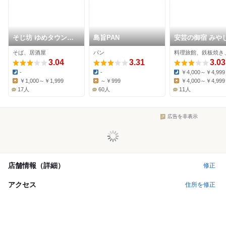
そじ坊 ゆめタウン廿
島旨PAN
安芸の御宿 みや
日市店
庵 廣島
そば、居酒屋
パン
料理旅館、鉄板焼き
3.04
3.31
3.03
-
-
￥4,000～￥4,999
Dinner:
Dinner:
Dinner:
￥1,000～￥1,999
～￥999
￥4,000～￥4,999
Lunch:
Lunch:
Lunch:
17人
60人
11人
広告を非表示
店舗情報（詳細）
修正
アクセス
住所を修正