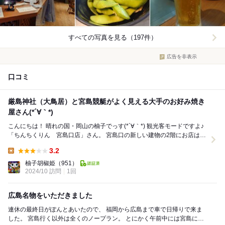
すべての写真を見る（197件）
広告を非表示
口コミ
厳島神社（大鳥居）と宮島競艇がよく見える大手のお好み焼き
屋さん(*´∀｀*)
こんにちは！ 晴れの国・岡山の柚子でっす(*´∀｀*) 観光客モードですよ♪
「ちんちくりん 宮島口店」さん。 宮島口の新しい建物の2階にお店はあ
りました！ ...
3.2
Lunch:
柚子胡椒姫
（951）
2024/10 訪問
1回
広島名物をいただきました
連休の最終日がぽんとあいたので、 福岡から広島まで車で日帰りで来ま
した。 宮島行く以外は全くのノープラン。 とにかく午前中には宮島に行