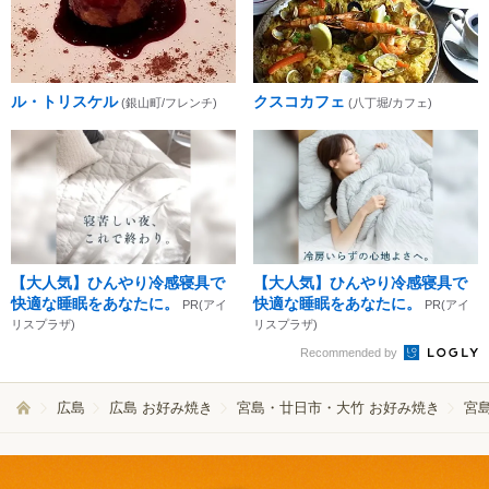
ル・トリスケル
クスコカフェ
(銀山町/フレンチ)
(八丁堀/カフェ)
【大人気】ひんやり冷感寝具で
【大人気】ひんやり冷感寝具で
快適な睡眠をあなたに。
快適な睡眠をあなたに。
PR(アイ
PR(アイ
リスプラザ)
リスプラザ)
Recommended by
広島
広島 お好み焼き
宮島・廿日市・大竹 お好み焼き
宮