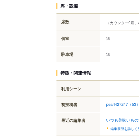
席・設備
席数
（カウンター9席、
無
個室
無
駐車場
特徴・関連情報
利用シーン
pearl427247
（53
初投稿者
いつも美味いもの
最近の編集者
編集履歴を詳しく