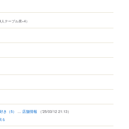
4人テーブル席×4）
）
好き
（5）
...
店舗情報
（'25/03/12 21:13）
見る