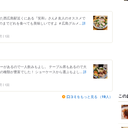
た西広島駅近くにある『笑和』さん♪ 友人のオススメで
までどれを食べても美味しいですよ ＃広島グルメ...
詳
問
1回
ターがあるので一人飲みもよし。 テーブル席もあるので大
の種類が豊富でした！ ショーケースから選ぶもよし...
詳
問
1回
この
口コミ
をもっと見る （
19
人）