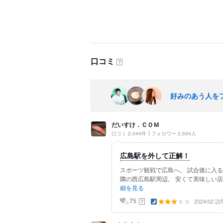
口コミ
？
好みのあう人を
だいすけ．ＣＯＭ
口コミ 2,044件
フォロワー 2,694人
広島駅を外して正解！
スポーツ観戦で広島へ。 試合後に入
隣の西広島駅周辺。 安くて美味しい店
細を見る
2024/02 訪
？
75