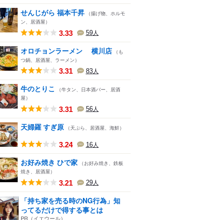
せんじがら 福本千昇
（揚げ物、ホルモ
ン、居酒屋）
3.33
59
人
オロチョンラーメン 横川店
（も
つ鍋、居酒屋、ラーメン）
3.31
83
人
牛のとりこ
（牛タン、日本酒バー、居酒
屋）
3.31
56
人
天婦羅 すぎ原
（天ぷら、居酒屋、海鮮）
3.24
16
人
お好み焼き ひで家
（お好み焼き、鉄板
焼き、居酒屋）
3.21
29
人
「持ち家を売る時のNG行為」知
ってるだけで得する事とは
PR（イエウール）