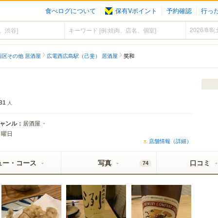
食べログについて
保有Vポイント
予約確認
行っ
西区その他 居酒屋
広電西広島駅（己斐） 居酒屋
笑和
31
人
ャンル：
居酒屋
日曜日
店舗情報（詳細）
ュー・コース
写真
口コミ
74