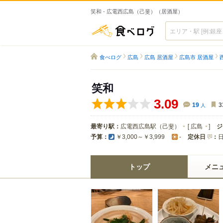
笑和 - 広電西広島（己斐）（居酒屋）
食べログ
食べログ
広島
広島 居酒屋
広島市 居酒屋
笑和
3.09
19
人
3
最寄り駅：
広電西広島駅（己斐）
[
広島
]
ジ
予算：
定休日
：
￥3,000～￥3,999
-
トップ
メニ