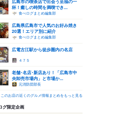
広島市の喫茶店で出会う至福の一
杯！癒しの時間を満喫でき...
食べログまとめ編集部
広島県広島市で人気のお好み焼き
20選！エリア別に紹介
食べログまとめ編集部
広電古江駅から徒歩圏内の名店
４７５
老舗･名店･新店あり！「広島市中
央卸売市場内」と市場か...
元消防団部長
このお店の近くのグルメ情報まとめをもっと見る
ログ限定企画