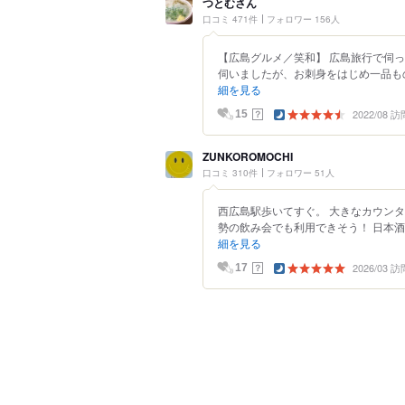
つとむさん
口コミ 471件
フォロワー 156人
【広島グルメ／笑和】 広島旅行で伺っ
伺いましたが、お刺身をはじめ一品もの
細を見る
2022/08 訪
？
15
ZUNKOROMOCHI
口コミ 310件
フォロワー 51人
西広島駅歩いてすぐ。 大きなカウン
勢の飲み会でも利用できそう！ 日本酒
細を見る
2026/03 訪
？
17