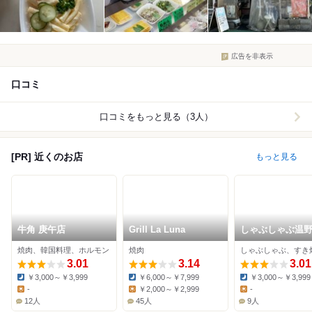
広告を非表示
口コミ
口コミをもっと見る（3人）
[PR] 近くのお店
もっと見る
牛角 庚午店
Grill La Luna
しゃぶしゃぶ温
庚午店
焼肉、韓国料理、ホルモン
焼肉
3.01
3.14
3.01
￥3,000～￥3,999
￥6,000～￥7,999
￥3,000～￥3,999
Dinner:
Dinner:
Dinner:
-
￥2,000～￥2,999
-
Lunch:
Lunch:
Lunch:
12人
45人
9人