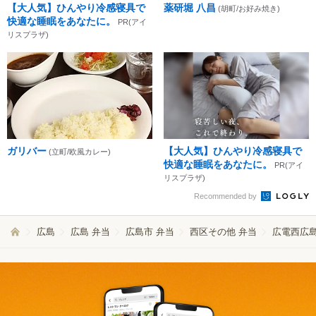
【大人気】ひんやり冷感寝具で
薬研堀 八昌
(胡町/お好み焼き)
快適な睡眠をあなたに。
PR(アイ
リスプラザ)
ガリバー
【大人気】ひんやり冷感寝具で
(立町/欧風カレー)
快適な睡眠をあなたに。
PR(アイ
リスプラザ)
Recommended by
広島
広島 弁当
広島市 弁当
西区その他 弁当
広電西広島