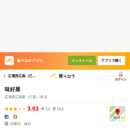
インストール
アプリで開く
広電西広島（己斐）駅グルメへ
ログイン
味好屋
広電西広島駅（己斐）/弁当
3.03
3
人
24
人
-
-
日曜日、祝日