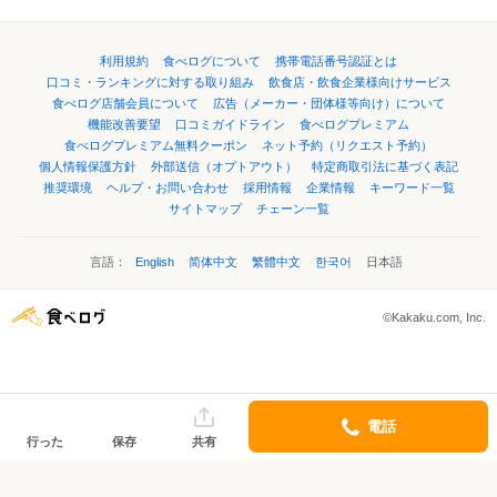
利用規約
食べログについて
携帯電話番号認証とは
口コミ・ランキングに対する取り組み
飲食店・飲食企業様向けサービス
食べログ店舗会員について
広告（メーカー・団体様等向け）について
機能改善要望
口コミガイドライン
食べログプレミアム
食べログプレミアム無料クーポン
ネット予約（リクエスト予約）
個人情報保護方針
外部送信（オプトアウト）
特定商取引法に基づく表記
推奨環境
ヘルプ・お問い合わせ
採用情報
企業情報
キーワード一覧
サイトマップ
チェーン一覧
言語：
English
简体中文
繁體中文
한국어
日本語
©Kakaku.com, Inc.
電話
行った
保存
共有