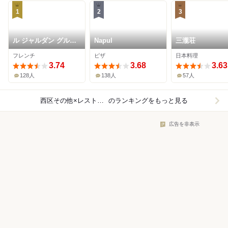
1
2
3
ル ジャルダン グルマ
Napul
三瀧荘
ン
フレンチ
ピザ
日本料理
3.74
3.68
3.63
128人
138人
57人
西区その他×レストラン
のランキングをもっと見る
広告を非表示