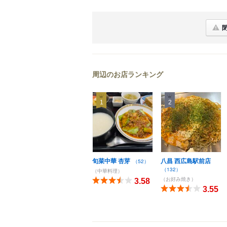
周辺のお店ランキング
1
2
旬菜中華 杏芽
八昌 西広島駅前店
（52）
（132）
（中華料理）
（お好み焼き）
3.58
3.55