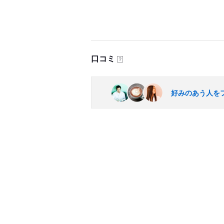
口コミ
？
好みのあう人を