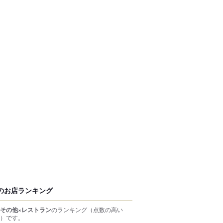
のお店ランキング
その他×レストラン
のランキング
（点数の高い
）
です。