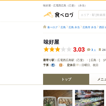
味好屋 - 広電西広島（己斐）（弁当）
食べログ
食べログ
広島
広島 弁当
広島市 弁当
西区
味好屋
3.03
3
人
24
最寄り駅：
広電西広島駅（己斐）
[
広島
]
ジ
予算：
定休日
：
日曜日、祝日
-
-
トップ
メニ