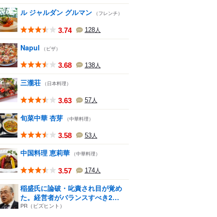
ル ジャルダン グルマン
（フレンチ）
3.74
128
人
Napul
（ピザ）
3.68
138
人
三瀧荘
（日本料理）
3.63
57
人
旬菜中華 杏芽
（中華料理）
3.58
53
人
中国料理 恵莉華
（中華料理）
3.57
174
人
稲盛氏に論破・叱責され目が覚め
た。経営者がバランスすべき2
つ...
PR（ビズヒント）