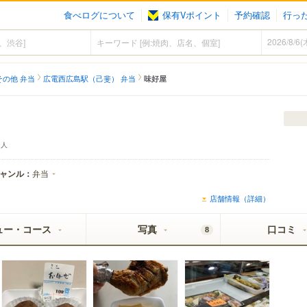
食べログについて
保有Vポイント
予約確認
行っ
その他 弁当
広電西広島駅（己斐） 弁当
味好屋
人
ャンル：
弁当
店舗情報（詳細）
ュー・コース
写真
口コミ
8