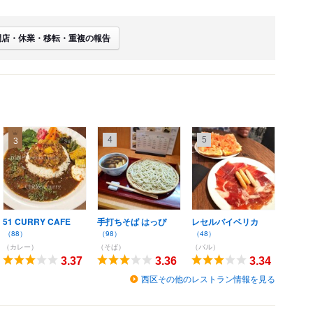
閉店・休業・移転・重複の報告
4
5
3
51 CURRY CAFE
手打ちそば はっぴ
レセルバイベリカ
（88）
（98）
（48）
（カレー）
（そば）
（バル）
3.37
3.36
3.34
西区その他のレストラン情報を見る