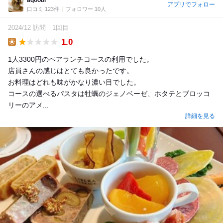
アプリでフォロー
口コミ 123件
フォロワー 10人
2024/12 訪問
1回目
1.0
Lunch
1人3300円のペアランチコースの利用でした。
店員さんの感じはとても良かったです。
お料理はどれも味がかなり濃い目でした。
コースの選べるパスタは牡蠣のジェノベーゼ、ホタテとブロッコ
リーのアメ...
詳細を見る