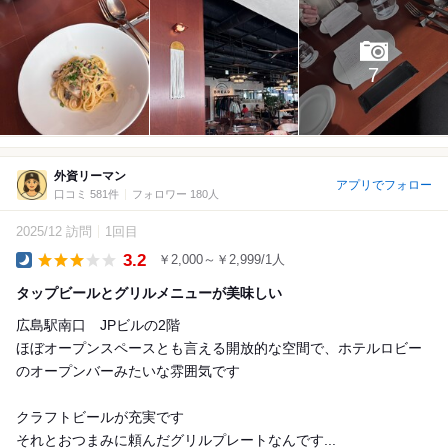
7
外資リーマン
アプリでフォロー
口コミ 581件
フォロワー 180人
2025/12 訪問
1回目
3.2
￥2,000～￥2,999/1人
Dinner
タップビールとグリルメニューが美味しい
広島駅南口 JPビルの2階
ほぼオープンスペースとも言える開放的な空間で、ホテルロビー
のオープンバーみたいな雰囲気です
クラフトビールが充実です
それとおつまみに頼んだグリルプレートなんです...