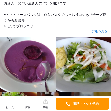
お店入口のパン屋さんのパンを頂けます
◉トマトソースパスタは手作りパスタでもっちりコシありチーズ良
くからみ濃厚
◉ほたてブロッコリ...
詳細を見る
電話・ネット予約
行った
保存
共有