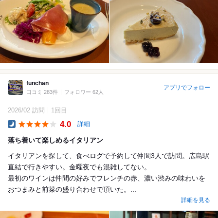
funchan
アプリでフォロー
口コミ 283件
フォロワー 62人
2026/02 訪問
1回目
4.0
詳細
Dinner
落ち着いて楽しめるイタリアン
イタリアンを探して、食べログで予約して仲間3人で訪問。広島駅
直結で行きやすい。金曜夜でも混雑してない。
最初のワインは仲間の好みでフレンチの赤、濃い渋みの味わいを
おつまみと前菜の盛り合わせで頂いた。...
詳細を見る