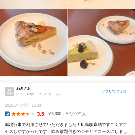
わきさお
アプリでフォロー
口コミ 69件
フォロワー 7人
2026/04 訪問
1回目
3.5
￥6,000～￥7,999/1人
Dinner
職場行事で利用させていただきました！広島駅直結ですごくアク
セスしやすかったです！飲み放題付きのシチリアコースにしまし