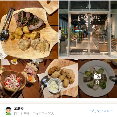
8
加島裕
アプリでフォロー
口コミ 99件
フォロワー 38人