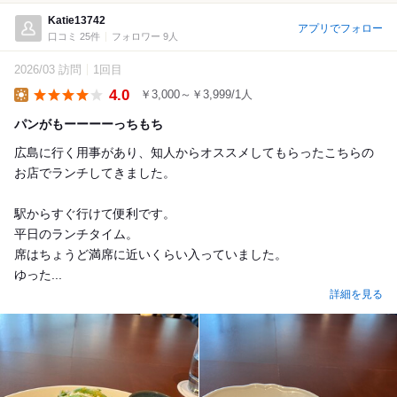
Katie13742
アプリでフォロー
口コミ 25件
フォロワー 9人
2026/03 訪問
1回目
4.0
￥3,000～￥3,999/1人
Lunch
パンがもーーーーっちもち
広島に行く用事があり、知人からオススメしてもらったこちらの
お店でランチしてきました。
駅からすぐ行けて便利です。
平日のランチタイム。
席はちょうど満席に近いくらい入っていました。
ゆった...
詳細を見る