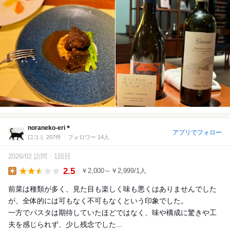
noraneko-eri＊
アプリでフォロー
口コミ 207件
フォロワー 14人
2026/02 訪問
1回目
2.5
￥2,000～￥2,999/1人
Lunch
前菜は種類が多く、見た目も楽しく味も悪くはありませんでした
が、全体的には可もなく不可もなくという印象でした。
一方でパスタは期待していたほどではなく、味や構成に驚きや工
夫を感じられず、少し残念でした...