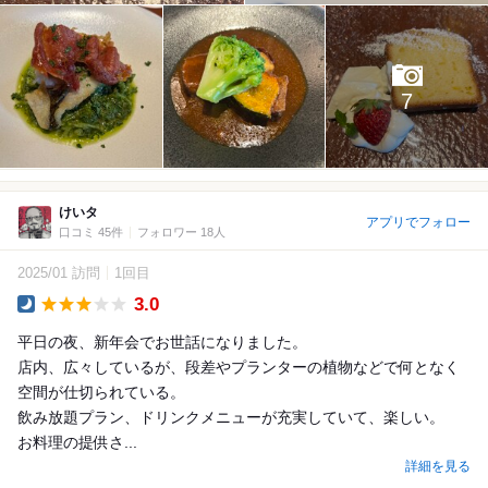
7
けいタ
アプリでフォロー
口コミ 45件
フォロワー 18人
2025/01 訪問
1回目
3.0
Dinner
平日の夜、新年会でお世話になりました。
店内、広々しているが、段差やプランターの植物などで何となく
空間が仕切られている。
飲み放題プラン、ドリンクメニューが充実していて、楽しい。
お料理の提供さ...
詳細を見る