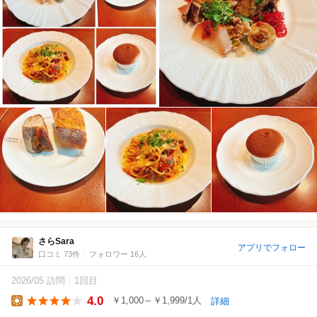
さらSara
アプリでフォロー
口コミ 73件
フォロワー 16人
2026/05 訪問
1回目
4.0
￥1,000～￥1,999/1人
詳細
Lunch