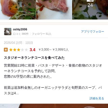
24
oshiy2006
アプリでフォロー
口コミ 380件
フォロワー 51人
2026/04 訪問
1回目
3.4
￥3,000～￥3,999/1人
Lunch
スタジオーネランチコースを食べてみた
営業開始11時に前菜・パスタ・デザート・食後の飲物のスタジオ
ーネランチコースを予約して訪問。
窓際のU字型の席に案内された。
前菜は追加料金無しのオーガニックサラダと旬野菜のスープ、パ
スタは4...
詳細を見る