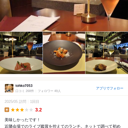
tohko7053
アプリでフォロー
口コミ 268件
フォロワー 49人
2025/05 訪問
1回目
3.2
Lunch
美味しかったです！
近隣会場でのライブ鑑賞を控えてのランチ。ネットで調べて初め