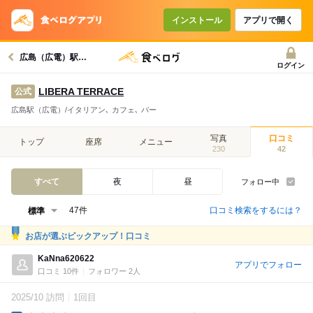
インストール
アプリで開く
広島（広電）駅グルメへ
ログイン
LIBERA TERRACE
公式
広島駅（広電）/イタリアン､ カフェ､ バー
写真
口コミ
トップ
座席
メニュー
230
42
すべて
夜
昼
フォロー中
口コミ検索をするには？
47件
お店が選ぶピックアップ！口コミ
KaNna620622
アプリでフォロー
口コミ 10件
フォロワー 2人
2025/10 訪問
1回目