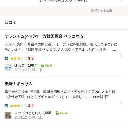
広告を非表示
口コミ
ケランチム(^^♪ｳﾏｲ ☆韓国屋台 ベッコウ☆
(2023.3訪問) 3月後半の休日夜。 オープン戦を観戦後、友人とエキニシに
向かいます。 ｢韓国屋台 ベッコウ｣さんにやって来ました(^^♪ 住所
広島市...
3.3
Dinner:
徒も楽
（1887）
2023/03 訪問
1回
美味！ポッサム
忘年会の二次会で訪問。 韓国居酒屋さんでドアを開けて店内に入ると若
い女性が7割、ほとんどギャルギャルしている感じ、、 これが韓流⁉️
・・・こんなおじさん達が入店しても良いの...
3.4
Dinner:
ロップのともだち
（998）
2024/12 訪問
1回