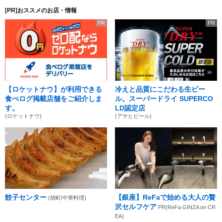
[PR]おススメのお店・情報
PR
PR
【ロケットナウ】が利用できる
冷えと品質にこだわる生ビー
食べログ掲載店舗をご紹介しま
ル。スーパードライ SUPERCO
す。
LD認定店
(ロケットナウ)
(アサヒビール)
餃子センター
【銀座】ReFaで始める大人の贅
(胡町/中華料理)
沢セルフケア
PR(ReFa GINZA on CR
EA)