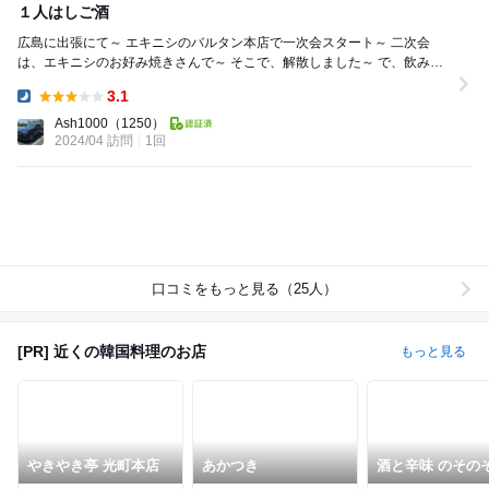
１人はしご酒
広島に出張にて～ エキニシのバルタン本店で一次会スタート～ 二次会
は、エキニシのお好み焼きさんで～ そこで、解散しました～ で、飲み足
りない私は～ １...
3.1
Dinner:
Ash1000
（1250）
2024/04 訪問
1回
口コミをもっと見る（25人）
[PR] 近くの韓国料理のお店
もっと見る
やきやき亭 光町本店
あかつき
酒と辛味 のその