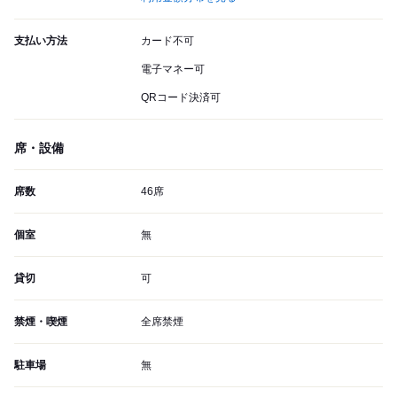
支払い方法
カード不可
電子マネー可
QRコード決済可
席・設備
席数
46席
個室
無
貸切
可
禁煙・喫煙
全席禁煙
駐車場
無