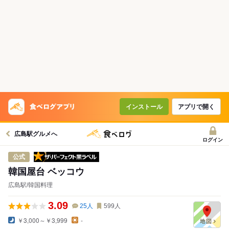
インストール
アプリで開く
広島駅グルメへ
ログイン
ザ・パーフェクト黒ラベル
公式
韓国屋台 ベッコウ
広島駅/韓国料理
3.09
25
人
599
人
￥3,000～￥3,999
-