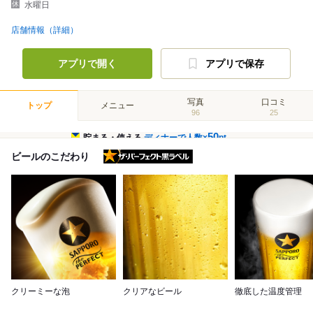
水曜日
店舗情報（詳細）
アプリで開く
アプリで保存
写真
口コミ
トップ
メニュー
96
25
50
貯まる・使える
ディナーで人数×
pt
ザ・パーフェクト黒ラベル
ビールのこだわり
クリーミーな泡
クリアなビール
徹底した温度管理