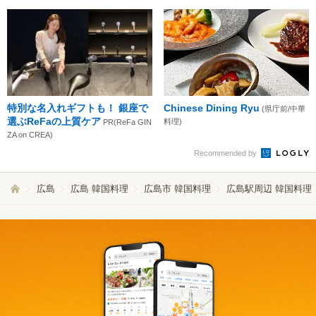
特別な名入れギフトも！ 銀座で
Chinese Dining Ryu
(県庁前/中華
選ぶReFaの上質ケア
料理)
PR(ReFa GIN
ZA on CREA)
Recommended by
広島
広島 韓国料理
広島市 韓国料理
広島駅周辺 韓国料理