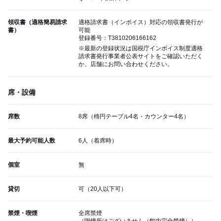
領収書（適格簡易請求
適格請求書（インボイス）対応の領収書発行が
書）
可能
登録番号：T3810206166162
※最新の登録状況は国税庁インボイス制度適格
請求書発行事業者公表サイトをご確認いただく
か、店舗にお問い合わせください。
席・設備
席数
8席（楕円テーブル4名・カウンター4名）
最大予約可能人数
6人（着席時）
個室
無
貸切
可（20人以下可）
禁煙・喫煙
全席禁煙