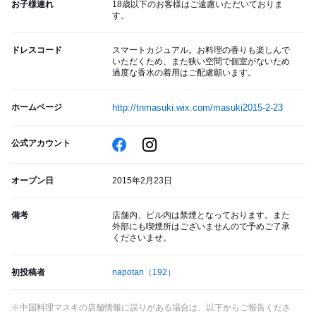
お子様連れ
18歳以下のお客様はご遠慮いただいておりま
す。
ドレスコード
スマートカジュアル。お料理の香りも楽しんで
いただくため、また狭い空間で個室がないため
過度な香水の着用はご配慮願います。
ホームページ
http://tnmasuki.wix.com/masuki2015-2-23
公式アカウント
オープン日
2015年2月23日
備考
店舗内、ビル内は禁煙となっております。また
外部にも喫煙所はございませんので予めご了承
くださいませ。
初投稿者
napotan
（192）
※中国料理マスキの店舗情報に誤りがある場合は、以下からご報告くださ