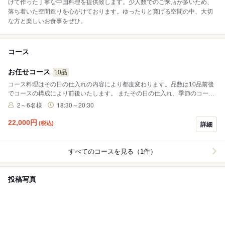
けて作った丁寧な中国料理を提供致します。少人数でのご来店が多いため、
落ち着いた空間造りを心がけております。ゆったりと寛げる空間の中、大切
な方と楽しいお食事をぜひ。
コース
お任せコース
10品
コース料理はその日の仕入れの内容により都度変わります。品数は10品前後
でコースの構成により前後いたします。 またその日の仕入れ、季節のコース
によりコース金額の変動がございます。
2～6名様
18:30～20:30
22,000
円
(税込)
詳細
すべてのコースを見る（1件）
投稿写真