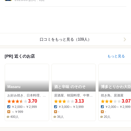
口コミをもっと見る（109人）
[PR] 近くのお店
もっと見る
Masaru
酒と辛味 のそのそ
博多とりかわ大臣
島駅西店
お好み焼き、日本料理、鉄板焼き
居酒屋、韓国料理、中華料理
焼き鳥、居酒屋
3.70
3.13
3.07
￥2,000～￥2,999
￥3,000～￥3,999
￥2,000～￥2,999
Dinner:
Dinner:
Dinner:
～￥999
-
-
Lunch:
Lunch:
Lunch:
400人
36人
20人