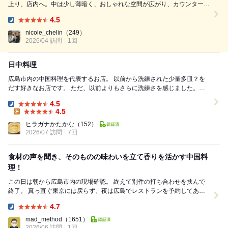
上り、店内へ。中は少し薄暗く、おしゃれな空間が広がり、カウンターに
案内されました。この日は3組のお客さん。ひと組は後ろのテーブル席。
4.5
我々ともうひと組はカウンターでした。落ち着くし、良いです。 カウン
Dinner:
タ...
nicole_chelin
（249）
2026/04 訪問
1回
日中料理
広島市内の中国料理を代表するお店。 以前から洗練された少量多皿？を
だす好きなお店です。 ただ、以前よりもさらに洗練さを感じました。私
が洗練されたからかもしれません。 どれもし...
4.5
Dinner:
4.5
Lunch:
ヒラガナかたかな
（152）
2026/07 訪問
7回
食材の声を聞き、そのものの味わいを立て香りを活かす中国料
理！
この日は朝から広島市内の現場確認。 終えて別件の打ち合わせを挟んで
終了。 真っ直ぐ東京には戻らず、夜は広島でレストランを予約してあり
ます。 昔Huluでやっていたアンジャッシ...
4.7
Dinner:
mad_method
（1651）
2026/06 訪問
1回