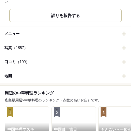
い。
誤りを報告する
メニュー
写真
（1857）
口コミ
（109）
地図
周辺の中華料理ランキング
広島駅周辺
×
中華料理
のランキング（点数の高いお店）です。
1
2
3
中国料理マスキ
中国菜 吉日
もんごいらーめん