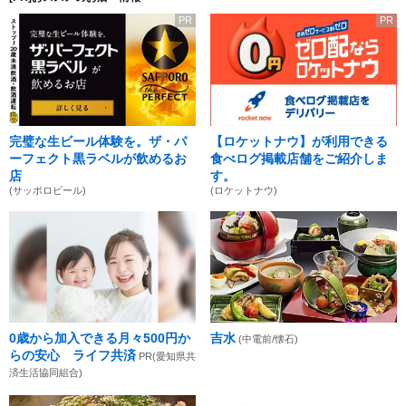
PR
PR
完璧な生ビール体験を。ザ・パ
【ロケットナウ】が利用できる
ーフェクト黒ラベルが飲めるお
食べログ掲載店舗をご紹介しま
店
す。
(サッポロビール)
(ロケットナウ)
0歳から加入できる月々500円か
吉水
(中電前/懐石)
らの安心 ライフ共済
PR(愛知県共
済生活協同組合)