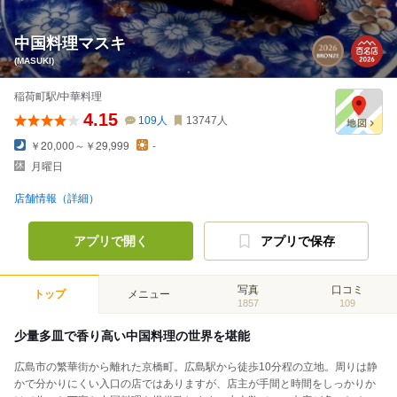
中国料理マスキ
(MASUKI)
稲荷町駅/中華料理
4.15
109
人
13747
人
￥20,000～￥29,999
-
月曜日
店舗情報（詳細）
アプリで開く
アプリで保存
写真
口コミ
トップ
メニュー
1857
109
少量多皿で香り高い中国料理の世界を堪能
広島市の繁華街から離れた京橋町。広島駅から徒歩10分程の立地。周りは静
かで分かりにくい入口の店ではありますが、店主が手間と時間をしっかりか