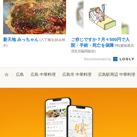
新天地 みっちゃん
ご存じですか？月々500円で入
(八丁堀/お好み焼
院・手術・死亡を保障
き)
PR(愛知県共
済生活協同組合)
Recommended by
広島
広島 中華料理
広島市 中華料理
広島駅周辺 中華料理