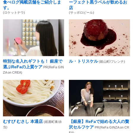
食べログ掲載店舗をご紹介しま
ーフェクト黒ラベルが飲めるお
す。
店
(ロケットナウ)
(サッポロビール)
特別な名入れギフトも！ 銀座で
ル・トリスケル
(銀山町/フレンチ)
選ぶReFaの上質ケア
PR(ReFa GIN
ZA on CREA)
むすび むさし 本通店
【銀座】ReFaで始める大人の贅
(紙屋町東/弁
沢セルフケア
当)
PR(ReFa GINZA on CR
EA)