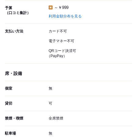
～￥999
予算
（口コミ集計）
利用金額分布を見る
支払い方法
カード不可
電子マネー不可
QRコード決済可
（PayPay）
席・設備
個室
無
貸切
可
禁煙・喫煙
全席禁煙
駐車場
無