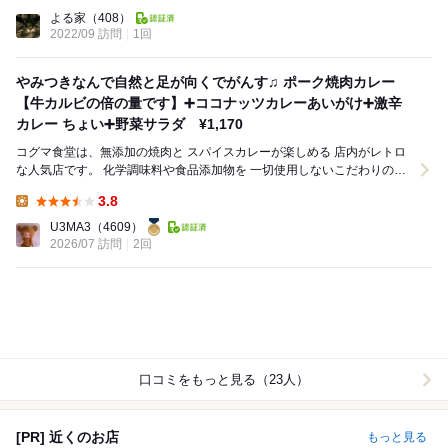
Lunch:
よる家
（408）
2022/09 訪問
1回
やみつきなんで自然と足が向くでがんす♫ ポーク焼肉カレー
【牛カルビの倍の量です】➕ココナッツカレーあいがけ➕激辛
カレー ちょい➕野菜サラダ ¥1,170
コグマ食堂は、無添加の焼肉と スパイスカレーが楽しめる 店内がレトロ
な人気店です。 化学調味料や食品添加物を 一切使用しないこだわりの料
理を、 昭和レトロでアットホームな...
3.8
Lunch:
U3MA3
（4609）
2026/07 訪問
2回
口コミをもっと見る（23人）
[PR] 近くのお店
もっと見る