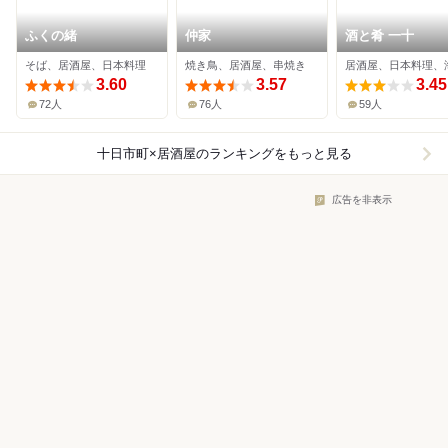
ふくの緒
仲家
酒と肴 一十
そば、居酒屋、日本料理
焼き鳥、居酒屋、串焼き
居酒屋、日本料理、
3.60
3.57
3.45
72人
76人
59人
十日市町×居酒屋
のランキングをもっと見る
広告を非表示