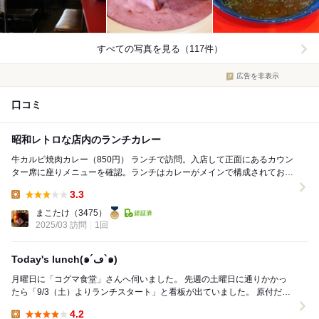
すべての写真を見る（117件）
広告を非表示
口コミ
昭和レトロな店内のランチカレー
牛カルビ焼肉カレー（850円） ランチで訪問。入店して正面にあるカウン
ター席に座りメニューを確認。ランチはカレーがメインで構成されてお
り、牛すじ煮込みや山椒、あぶりクリームチ...
3.3
Lunch:
まこたけ
（3475）
2025/03 訪問
1回
Today's lunch(๑´ڡ`๑)
月曜日に「コグマ食堂」さんへ伺いました。 先週の土曜日に通りかかっ
たら「9/3（土）よりランチスタート」と看板が出ていました。 原付だっ
たのではっきり見えませんでしたが”カレー...
4.2