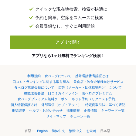
クイックな現在地検索。検索が快適に
予約も簡単。空席をスムーズに検索
会員登録なし。すぐに利用開始
アプリで開く
アプリなら1ヶ月無料でランキング検索！
利用規約
食べログについて
携帯電話番号認証とは
口コミ・ランキングに対する取り組み
飲食店・飲食企業様向けサービス
食べログ店舗会員について
広告（メーカー・団体様等向け）について
機能改善要望
口コミガイドライン
食べログプレミアム
食べログプレミアム無料クーポン
ネット予約（リクエスト予約）
個人情報保護方針
外部送信（オプトアウト）
特定商取引法に基づく表記
推奨環境
ヘルプ・お問い合わせ
採用情報
企業情報
キーワード一覧
サイトマップ
チェーン一覧
言語：
English
简体中文
繁體中文
한국어
日本語