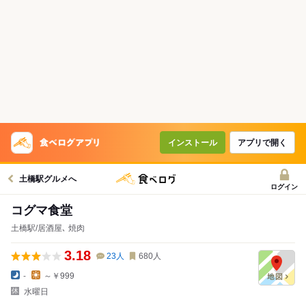
インストール
アプリで開く
土橋駅グルメへ
ログイン
コグマ食堂
土橋駅/居酒屋､ 焼肉
3.18
23
人
680
人
-
～￥999
水曜日