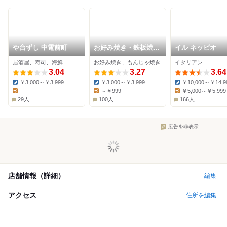
や台ずし 中電前町
お好み焼き・鉄板焼き
イル ネッビオ
蔵屋 小町店
居酒屋、寿司、海鮮
お好み焼き、もんじゃ焼き
イタリアン
3.04
3.27
3.64
￥3,000～￥3,999
￥3,000～￥3,999
￥10,000～￥14,9
Dinner:
Dinner:
Dinner:
-
～￥999
￥5,000～￥5,999
Lunch:
Lunch:
Lunch:
29人
100人
166人
広告を非表示
店舗情報（詳細）
編集
アクセス
住所を編集