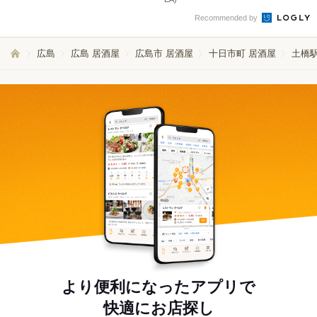
Recommended by
広島
広島 居酒屋
広島市 居酒屋
十日市町 居酒屋
土橋駅
より便利になったアプリで
快適にお店探し