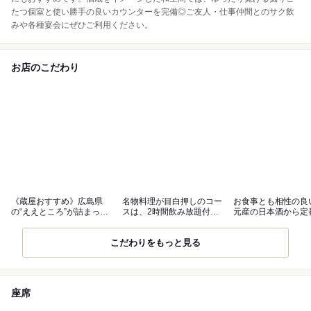
たつ個室と使い勝手の良いカウンターを完備◎ご友人・仕事仲間とのサク飲
みや各種宴会にぜひご利用ください。
お店のこだわり
《蔵屋おすすめ》広島県
名物料理が目白押しのコー
お食事とも相性の良
の“ええところ”が詰まった
スは、2時間飲み放題付で
元産の日本酒から定
料理をご用意
7,000円
柄まで充実
こだわりをもっと見る
座席