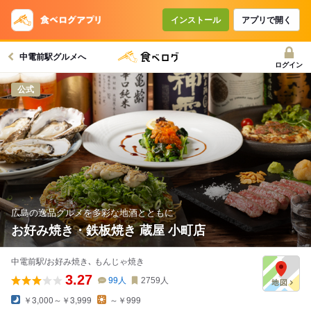
コースで使えるクーポン
戻る
インストール
アプリで開く
中電前駅グルメへ
クーポンを利用せず予約する
ログイン
公式
広島の逸品グルメを多彩な地酒とともに
お好み焼き・鉄板焼き 蔵屋 小町店
中電前駅/お好み焼き､ もんじゃ焼き
3.27
99
人
2759
人
￥3,000～￥3,999
～￥999