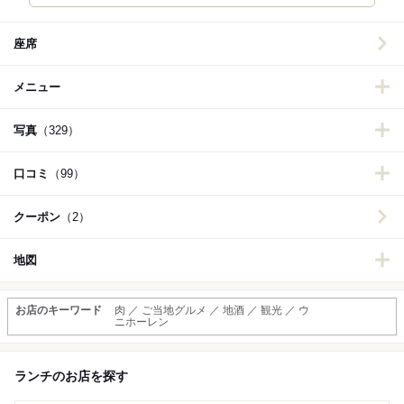
座席
メニュー
写真
（329）
口コミ
（99）
クーポン
（2）
地図
お店のキーワード
肉 ／ ご当地グルメ ／ 地酒 ／ 観光 ／ ウ
ニホーレン
ランチのお店を探す