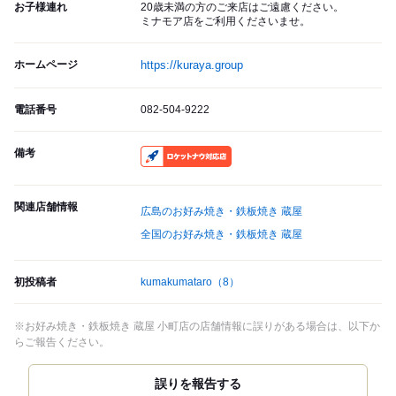
お子様連れ
20歳未満の方のご来店はご遠慮ください。
ミナモア店をご利用くださいませ。
ホームページ
https://kuraya.group
電話番号
082-504-9222
備考
RocketNow
関連店舗情報
広島のお好み焼き・鉄板焼き 蔵屋
全国のお好み焼き・鉄板焼き 蔵屋
初投稿者
kumakumataro
（8）
※お好み焼き・鉄板焼き 蔵屋 小町店の店舗情報に誤りがある場合は、以下か
らご報告ください。
誤りを報告する