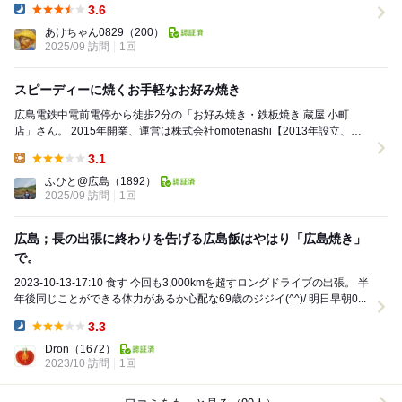
3.6
Dinner:
あけちゃん0829
（200）
2025/09 訪問
1回
スピーディーに焼くお手軽なお好み焼き
広島電鉄中電前電停から徒歩2分の「お好み焼き・鉄板焼き 蔵屋 小町
店」さん。 2015年開業、運営は株式会社omotenashi【2013年設立、代
表取締役:木下賢二氏】 ...
3.1
Lunch:
ふひと@広島
（1892）
2025/09 訪問
1回
広島；長の出張に終わりを告げる広島飯はやはり「広島焼き」
で。
2023-10-13-17:10 食す 今回も3,000kmを超すロングドライブの出張。 半
年後同じことができる体力があるか心配な69歳のジジイ(^^)/ 明日早朝0...
3.3
Dinner:
Dron
（1672）
2023/10 訪問
1回