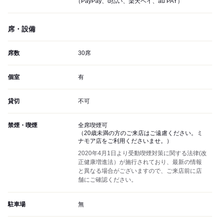
（PayPay、d払い、楽天ペイ、au PAY）
席・設備
席数
30席
個室
有
貸切
不可
禁煙・喫煙
全席喫煙可
（20歳未満の方のご来店はご遠慮ください。ミ
ナモア店をご利用くださいませ。）
2020年4月1日より受動喫煙対策に関する法律(改
正健康増進法）が施行されており、最新の情報
と異なる場合がございますので、ご来店前に店
舗にご確認ください。
駐車場
無