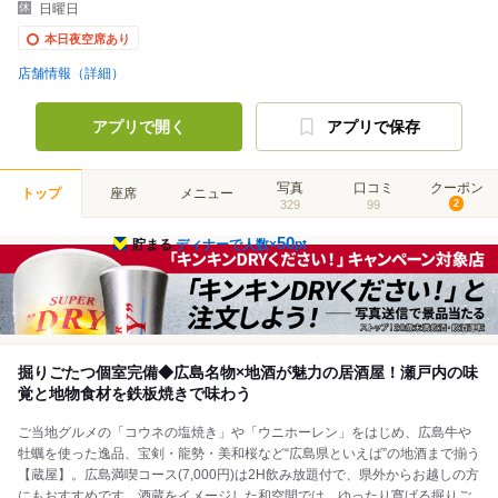
日曜日
本日夜空席あり
店舗情報（詳細）
アプリで開く
アプリで保存
写真
口コミ
クーポン
トップ
座席
メニュー
329
99
2
50
貯まる
ディナーで人数×
pt
掘りごたつ個室完備◆広島名物×地酒が魅力の居酒屋！瀬戸内の味
覚と地物食材を鉄板焼きで味わう
ご当地グルメの「コウネの塩焼き」や「ウニホーレン」をはじめ、広島牛や
牡蠣を使った逸品、宝剣・龍勢・美和桜など“広島県といえば”の地酒まで揃う
【蔵屋】。広島満喫コース(7,000円)は2H飲み放題付で、県外からお越しの方
にもおすすめです。酒蔵をイメージした和空間では、ゆったり寛げる掘りご