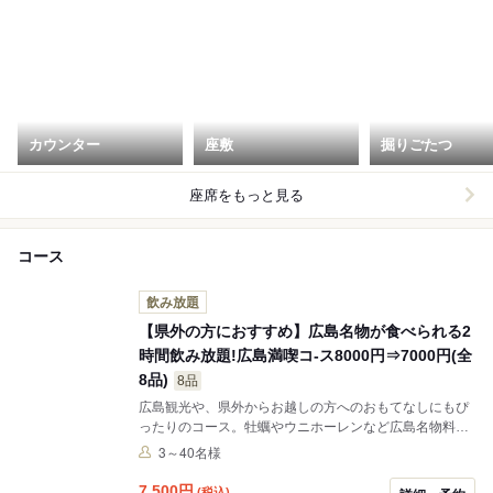
カウンター
座敷
掘りごたつ
座席をもっと見る
コース
飲み放題
【県外の方におすすめ】広島名物が食べられる2
時間飲み放題!広島満喫コ-ス8000円⇒7000円(全
8品)
8品
広島観光や、県外からお越しの方へのおもてなしにもぴ
ったりのコース。牡蠣やウニホーレンなど広島名物料理
をご用意しております！ ※お写真はイメージです
3～40名様
7,500
円
(税込)