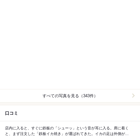
すべての写真を見る（343件）
口コミ
店内に入ると、すぐに鉄板の「シューッ」という音が耳に入る。席に着く
と、まず注文した「鉄板イカ焼き」が運ばれてきた。イカの足は外側が少
し焦げ目になり、噛むとクリスピーで弾力のある食感...