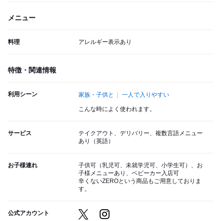
メニュー
料理
アレルギー表示あり
特徴・関連情報
利用シーン
家族・子供と
一人で入りやすい
こんな時によく使われます。
サービス
テイクアウト、デリバリー、複数言語メニュー
あり（英語）
お子様連れ
子供可（乳児可、未就学児可、小学生可）、お
子様メニューあり、ベビーカー入店可
辛くないZEROという商品もご用意しておりま
す。
公式アカウント