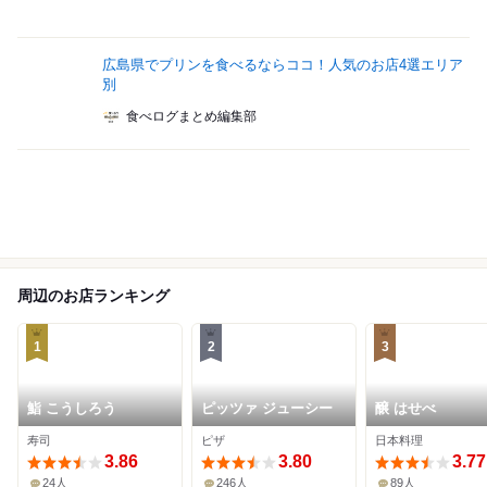
広島県でプリンを食べるならココ！人気のお店4選エリア
別
食べログまとめ編集部
周辺のお店ランキング
1
2
3
鮨 こうしろう
ピッツァ ジューシー
醸 はせべ
寿司
ピザ
日本料理
3.86
3.80
3.77
24人
246人
89人