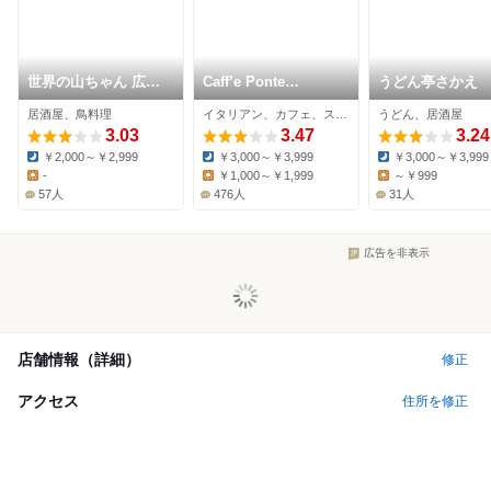
世界の山ちゃん 広島
Caff’e Ponte
うどん亭さかえ
大手町店
ITALIANO
居酒屋、鳥料理
イタリアン、カフェ、スイーツ
うどん、居酒屋
3.03
3.47
3.24
￥2,000～￥2,999
￥3,000～￥3,999
￥3,000～￥3,999
Dinner:
Dinner:
Dinner:
-
￥1,000～￥1,999
～￥999
Lunch:
Lunch:
Lunch:
57人
476人
31人
広告を非表示
店舗情報（詳細）
修正
アクセス
住所を修正