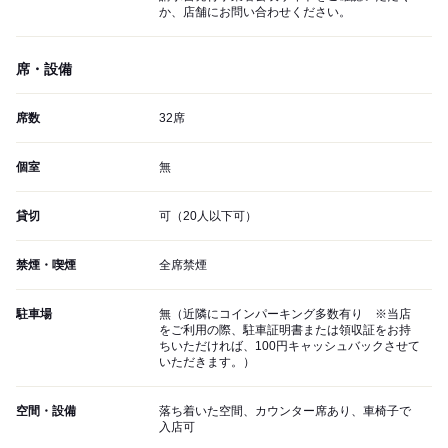
か、店舗にお問い合わせください。
席・設備
席数
32席
個室
無
貸切
可（20人以下可）
禁煙・喫煙
全席禁煙
駐車場
無（近隣にコインパーキング多数有り ※当店
をご利用の際、駐車証明書または領収証をお持
ちいただければ、100円キャッシュバックさせて
いただきます。）
空間・設備
落ち着いた空間、カウンター席あり、車椅子で
入店可