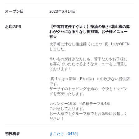
オープン日
2023年6月14日
お店のPR
【中電前電停すぐ近く】辣油の辛さ×花山椒の痺
れがクセになる汁なし担担麺。お子様メニュー
有☆
大手町に汁なし担担麺 くにまつ -真- 1stがOPEN
しました。
辛いものが好きな方にも、苦手な方やお子様に
も喜んでいただけるようなメニューをご用意し
ております！
-真-1st は＜新味（Excella）＞の数少ない提供店
です。
ザーサイのトッピングを始め、今後もトッピン
グを充実いたします。
カウンター16席、4名様テーブル4卓
ご用意しております。
お一人様でもグループ様でもお気軽にお越しく
ださい！
初投稿者
まこたけ
（3475）