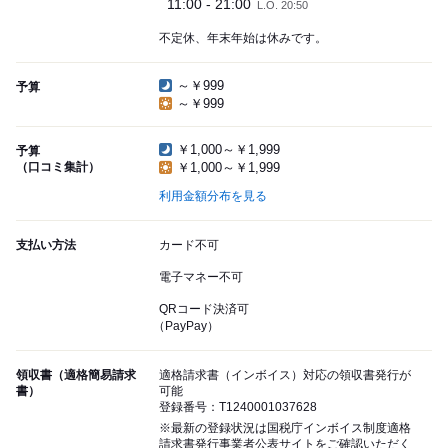
11:00 - 21:00
L.O. 20:50
不定休、年末年始は休みです。
～￥999
予算
～￥999
￥1,000～￥1,999
予算
（口コミ集計）
￥1,000～￥1,999
利用金額分布を見る
支払い方法
カード不可
電子マネー不可
QRコード決済可
（PayPay）
領収書（適格簡易請求
適格請求書（インボイス）対応の領収書発行が
書）
可能
登録番号：T1240001037628
※最新の登録状況は国税庁インボイス制度適格
請求書発行事業者公表サイトをご確認いただく