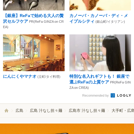
【銀座】ReFaで始める大人の贅
カノーバ・カノーバ・ディ・メ
沢セルフケア
イプルシティ
PR(ReFa GINZA on CR
(銀山町/イタリアン)
EA)
にんにくやマナオ
特別な名入れギフトも！ 銀座で
(立町/タイ料理)
選ぶReFaの上質ケア
PR(ReFa GIN
ZA on CREA)
Recommended by
広島
広島 汁なし担々麺
広島市 汁なし担々麺
大手町・広島