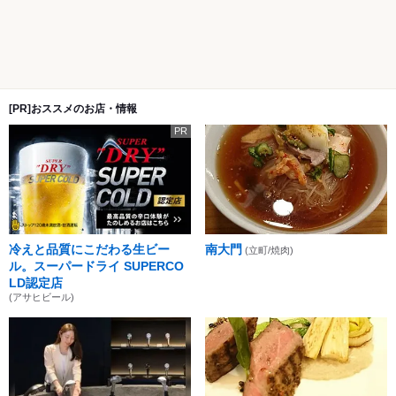
[PR]おススメのお店・情報
PR
冷えと品質にこだわる生ビー
南大門
(立町/焼肉)
ル。スーパードライ SUPERCO
LD認定店
(アサヒビール)