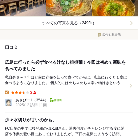
すべての写真を見る（249件）
広告を非表示
口コミ
広島に行ったら必ず食べる汁なし担担麺！今回は初めて新味を
食べてみました
私自身６～７年ほど前に存在を知って食べてからは、広島に行くと１度は
食べるようになりました。 個人的にはめちゃめちゃ辛い物好きというこ
とではないのですが、花椒(かしょう、ホアジ...
3.5
Lunch:
あさぴー1
（3544）
2025/12 訪問
1回
少々水切りが甘いのかも。
FC店舗の中では後発組の-真-1stさん。過去何度かチャレンジする度に閉
店や休業の憂い目にあっておりましたが、平日の昼間にようやく訪問。久