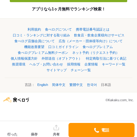
アプリなら1ヶ月無料でランキング検索！
利用規約
食べログについて
携帯電話番号認証とは
口コミ・ランキングに対する取り組み
飲食店・飲食企業様向けサービス
食べログ店舗会員について
広告（メーカー・団体様等向け）について
機能改善要望
口コミガイドライン
食べログプレミアム
食べログプレミアム無料クーポン
ネット予約（リクエスト予約）
個人情報保護方針
外部送信（オプトアウト）
特定商取引法に基づく表記
推奨環境
ヘルプ・お問い合わせ
採用情報
企業情報
キーワード一覧
サイトマップ
チェーン一覧
言語：
English
简体中文
繁體中文
한국어
日本語
©Kakaku.com, Inc.
電話
行った
保存
共有