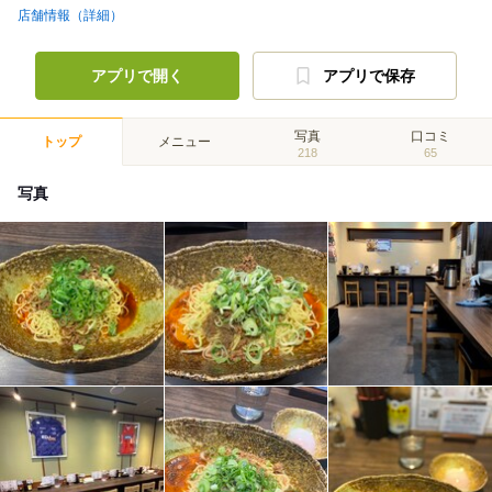
店舗情報（詳細）
アプリで開く
アプリで保存
写真
口コミ
トップ
メニュー
218
65
写真