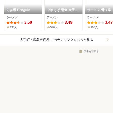
らぁ麺 Penguin
中華そば 陽気 大手町
ラーメン 骨々亭
店
ラーメン
ラーメン
ラーメン
3.50
3.49
3.47
198人
596人
193人
大手町・広島市役所前×ラーメン
のランキングをもっと見る
広告を非表示