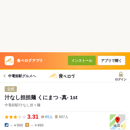
インストール
アプリで開く
中電前駅グルメへ
ログイン
公式
汁なし担担麺 くにまつ -真- 1st
中電前駅/汁なし担々麺
3.31
65
人
897
人
～￥999
～￥999