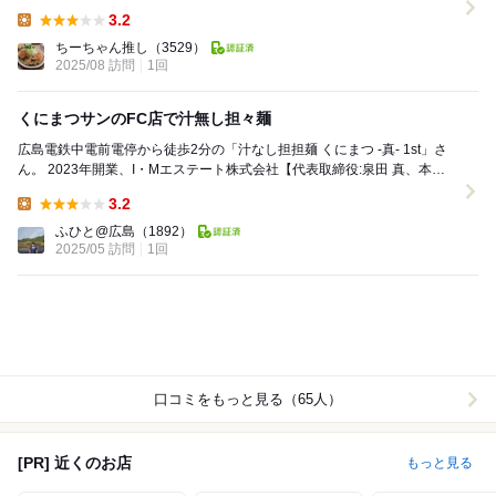
しぶりのくにまつを味わう事ができました。 ...
3.2
Lunch:
ちーちゃん推し
（3529）
2025/08 訪問
1回
くにまつサンのFC店で汁無し担々麺
広島電鉄中電前電停から徒歩2分の「汁なし担担麺 くにまつ -真- 1st」さ
ん。 2023年開業、I・Mエステート株式会社【代表取締役:泉田 真、本社:
広島市西区メイン事業は...
3.2
Lunch:
ふひと@広島
（1892）
2025/05 訪問
1回
口コミをもっと見る（65人）
[PR] 近くのお店
もっと見る