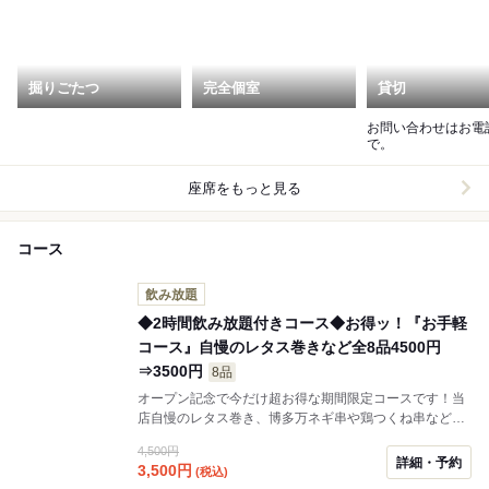
掘りごたつ
完全個室
貸切
お問い合わせはお電
で。
座席をもっと見る
コース
飲み放題
◆2時間飲み放題付きコース◆お得ッ！『お手軽
コース』自慢のレタス巻きなど全8品4500円
⇒3500円
8品
オープン記念で今だけ超お得な期間限定コースです！当
店自慢のレタス巻き、博多万ネギ串や鶏つくね串など新
鮮な具材が詰まった全8品をお楽しみください！仲間達
4,500円
との気軽な飲み会や同僚との宴会、女子会など様々なシ
詳細・予約
3,500
円
(税込)
ーンにぴったりです♪☆ニューハカタスタイルをまずは味