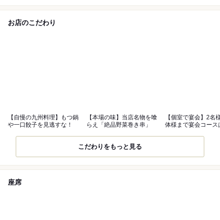
お店のこだわり
【自慢の九州料理】もつ鍋
【本場の味】当店名物を喰
【個室で宴会】2名
や一口餃子を見逃すな！
らえ「絶品野菜巻き串」
体様まで宴会コース
3,000円~！
こだわりをもっと見る
座席