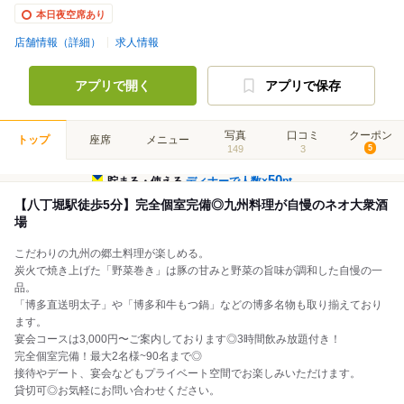
本日夜空席あり
店舗情報（詳細）
求人情報
アプリで開く
アプリで保存
写真
口コミ
クーポン
トップ
座席
メニュー
149
3
5
50
貯まる・使える
ディナーで人数×
pt
【八丁堀駅徒歩5分】完全個室完備◎九州料理が自慢のネオ大衆酒
場
こだわりの九州の郷土料理が楽しめる。
炭火で焼き上げた「野菜巻き」は豚の甘みと野菜の旨味が調和した自慢の一
品。
「博多直送明太子」や「博多和牛もつ鍋」などの博多名物も取り揃えており
ます。
宴会コースは3,000円〜ご案内しております◎3時間飲み放題付き！
完全個室完備！最大2名様~90名まで◎
接待やデート、宴会などもプライベート空間でお楽しみいただけます。
貸切可◎お気軽にお問い合わせください。