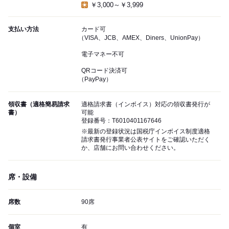
￥3,000～￥3,999
支払い方法
カード可
（VISA、JCB、AMEX、Diners、UnionPay）
電子マネー不可
QRコード決済可
（PayPay）
領収書（適格簡易請求
適格請求書（インボイス）対応の領収書発行が
書）
可能
登録番号：T6010401167646
※最新の登録状況は国税庁インボイス制度適格
請求書発行事業者公表サイトをご確認いただく
か、店舗にお問い合わせください。
席・設備
席数
90席
個室
有