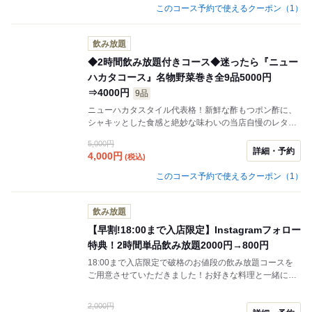
わってん。
このコース予約で使えるクーポン（1）
飲み放題
◆2時間飲み放題付きコース◆迷ったら『ニュー
ハカタコース』名物野菜巻き全9品5000円
⇒4000円
9品
ニューハカタスタイル代表格！新鮮な酢もつポン酢に、
シャキッとした食感と絶妙な味わいの当店自慢のレタス
巻きは絶品♪さらに、博多名物のごまかんぱちやもつ煮込
5,000円
みも魅力的です◎最後には本日のデザートで締めくく
詳細・予約
4,000
円
(税込)
り、充実のひとときをお過ごしください！ご友人との飲
み会や女子会にも最適です♪
このコース予約で使えるクーポン（1）
飲み放題
【早割!18:00まで入店限定】Instagramフォロー
特典！2時間単品飲み放題2000円→800円
18:00まで入店限定で破格のお値段の飲み放題コースを
ご用意させていただきました！お好きな料理と一緒にご
ゆっくりお楽しみくださいませ！
2,000円