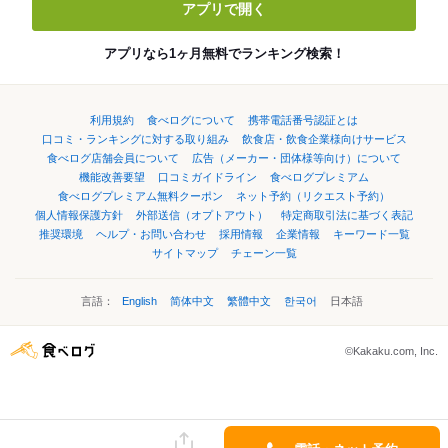
アプリで開く
アプリなら1ヶ月無料でランキング検索！
利用規約
食べログについて
携帯電話番号認証とは
口コミ・ランキングに対する取り組み
飲食店・飲食企業様向けサービス
食べログ店舗会員について
広告（メーカー・団体様等向け）について
機能改善要望
口コミガイドライン
食べログプレミアム
食べログプレミアム無料クーポン
ネット予約（リクエスト予約）
個人情報保護方針
外部送信（オプトアウト）
特定商取引法に基づく表記
推奨環境
ヘルプ・お問い合わせ
採用情報
企業情報
キーワード一覧
サイトマップ
チェーン一覧
言語：
English
简体中文
繁體中文
한국어
日本語
©Kakaku.com, Inc.