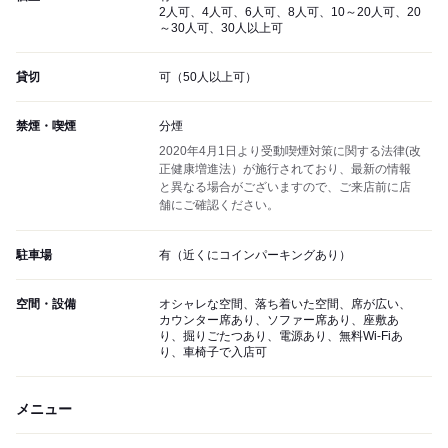
2人可、4人可、6人可、8人可、10～20人可、20
～30人可、30人以上可
貸切
可（50人以上可）
禁煙・喫煙
分煙
2020年4月1日より受動喫煙対策に関する法律(改
正健康増進法）が施行されており、最新の情報
と異なる場合がございますので、ご来店前に店
舗にご確認ください。
駐車場
有（近くにコインパーキングあり）
空間・設備
オシャレな空間、落ち着いた空間、席が広い、
カウンター席あり、ソファー席あり、座敷あ
り、掘りごたつあり、電源あり、無料Wi-Fiあ
り、車椅子で入店可
メニュー