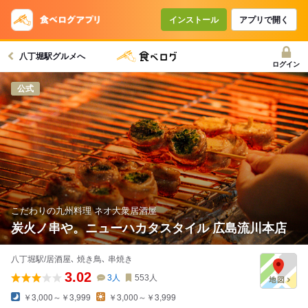
コースで使えるクーポン
戻る
インストール
アプリで開く
八丁堀駅グルメへ
クーポンを利用せず予約する
ログイン
公式
こだわりの九州料理 ネオ大衆居酒屋
炭火ノ串や。ニューハカタスタイル 広島流川本店
八丁堀駅/居酒屋､ 焼き鳥､ 串焼き
3.02
3
人
553
人
￥3,000～￥3,999
￥3,000～￥3,999