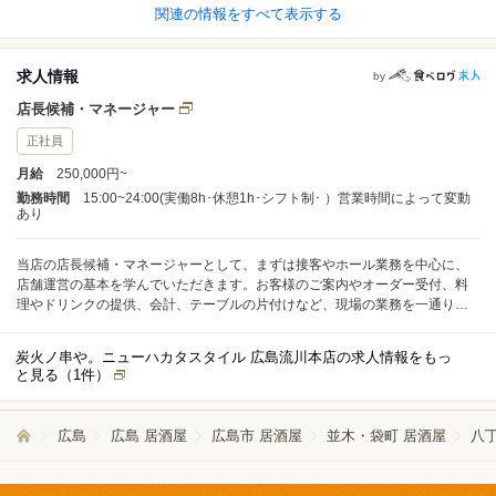
関連の情報をすべて表示する
求人情報
by
店長候補・マネージャー
正社員
月給
250,000円~
勤務時間
15:00~24:00(実働8h･休憩1h･シフト制･ ）営業時間によって変動
あり
当店の店長候補・マネージャーとして、まずは接客やホール業務を中心に、
店舗運営の基本を学んでいただきます。お客様のご案内やオーダー受付、料
理やドリンクの提供、会計、テーブルの片付けなど、現場の業務を一通り経
験していただきます。 1日の平均的な接客組数は10～20組程度ですので、無
理のない範囲で業務を進めていただけます。ピークタイムでもスタッフ同士
炭火ノ串や。ニューハカタスタイル 広島流川本店の求人情報をもっ
で連携しながら業務を分担し、チームワークを大切にしていますので、初め
と見る（
1
件）
ての方でも安心して働けます。 入社後は店長候補として段階的に業務を覚え
ていただきます。本部によるフォロー体制が整っており、マニュアルや定期
的な研修を通じて着実にスキルアップできる環境です。分からないことはい
広島
広島 居酒屋
広島市 居酒屋
並木・袋町 居酒屋
八
つでも相談できるので、未経験の方も安心してスタートできます。