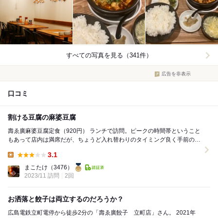
すべての写真を見る（341件）
広告を非表示
口コミ
割ける豆腐の麻婆豆腐
壽ゑ廣麻婆豆腐定食（920円） ランチで訪問。ピークの時間帯ということ
もあって店内は満席だが、ちょうど入れ替わりのタイミング良く手前のカ
ウンター席が空き、店員さんに促され、少...
3.1
Lunch:
まこたけ
（3476）
2023/11 訪問
2回
お洒落と餃子は両立するのだろうか？
広島電鉄立町電停から徒歩2分の「壽ゑ廣餃子 立町店」さん。 2021年