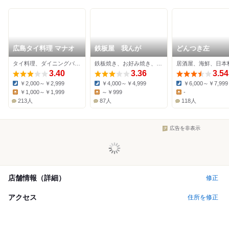
広島タイ料理 マナオ
鉄板屋 我んが
どんつき左
タイ料理、ダイニングバー、カレー
鉄板焼き、お好み焼き、居酒屋
居酒屋、海鮮、日本
3.40
3.36
3.54
￥2,000～￥2,999
￥4,000～￥4,999
￥6,000～￥7,999
Dinner:
Dinner:
Dinner:
￥1,000～￥1,999
～￥999
-
Lunch:
Lunch:
Lunch:
213人
87人
118人
広告を非表示
店舗情報（詳細）
修正
アクセス
住所を修正