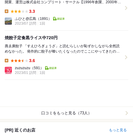
開業、運営は株式会社コンプリート・サークル【1996年創業、2000年設
立、代表取締役:内田優二氏、本...
3.3
Lunch:
ふひと@広島
（1891）
2023/07 訪問
1回
焼餃子定食黒ライス中720円
壽ゑ廣餃子 「すえひろぎょうざ」と読むらしいが恥ずかしながら全然読
めなかった。 発作的に餃子が喰いたくなったのでここにやってきたのだ
った（笑） メニューを見るとラ...
3.6
Lunch:
zuzuzuzu
（591）
2023/01 訪問
1回
口コミをもっと見る（73人）
[PR] 近くのお店
もっと見る