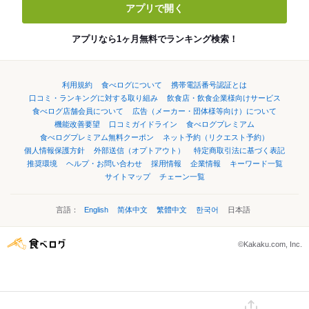
アプリで開く
アプリなら1ヶ月無料でランキング検索！
利用規約
食べログについて
携帯電話番号認証とは
口コミ・ランキングに対する取り組み
飲食店・飲食企業様向けサービス
食べログ店舗会員について
広告（メーカー・団体様等向け）について
機能改善要望
口コミガイドライン
食べログプレミアム
食べログプレミアム無料クーポン
ネット予約（リクエスト予約）
個人情報保護方針
外部送信（オプトアウト）
特定商取引法に基づく表記
推奨環境
ヘルプ・お問い合わせ
採用情報
企業情報
キーワード一覧
サイトマップ
チェーン一覧
言語：
English
简体中文
繁體中文
한국어
日本語
©Kakaku.com, Inc.