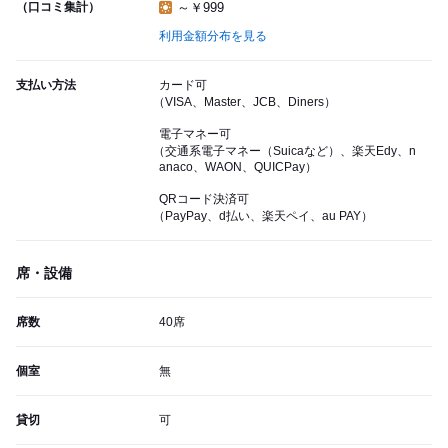
（口コミ集計）
～￥999
利用金額分布を見る
支払い方法
カード可
（VISA、Master、JCB、Diners）
電子マネー可
（交通系電子マネー（Suicaなど）、楽天Edy、n
anaco、WAON、QUICPay）
QRコード決済可
（PayPay、d払い、楽天ペイ、au PAY）
席・設備
席数
40席
個室
無
貸切
可