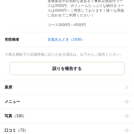
各種宴会やお気軽な宴会まで★飲み放題付コー
スは3500円、ボリュームたっぷりな鍋付きコー
スは4000円～ご用意しております！様々な用途
に合わせてご利用ください！
コース3000円～4500円
初投稿者
百鬼丸もどき
（1938）
※壽ゑ廣餃子の店舗情報に誤りがある場合は、以下からご報告ください。
誤りを報告する
座席
メニュー
写真
（330）
口コミ
（73）