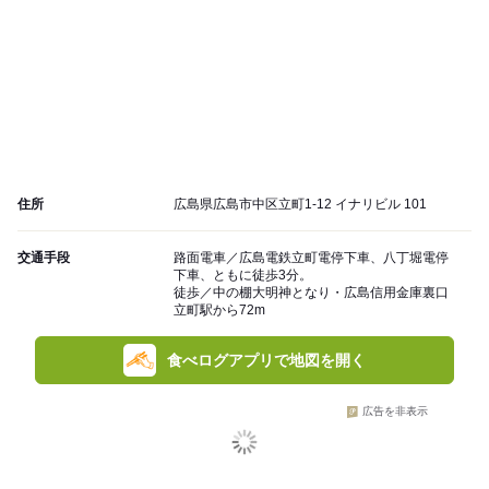
住所
広島県広島市中区立町1-12 イナリビル 101
交通手段
路面電車／広島電鉄立町電停下車、八丁堀電停
下車、ともに徒歩3分。
徒歩／中の棚大明神となり・広島信用金庫裏口
立町駅から72m
食べログアプリで地図を開く
広告を非表示