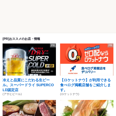
[PR]おススメのお店・情報
PR
PR
冷えと品質にこだわる生ビー
【ロケットナウ】が利用できる
ル。スーパードライ SUPERCO
食べログ掲載店舗をご紹介しま
LD認定店
す。
(アサヒビール)
(ロケットナウ)