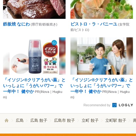
鉄板焼 なにわ
ビストロ・ラ・バニーユ
(県庁前/鉄板焼き)
(女学院
前/ビストロ)
「イソジン®クリアうがい薬」と
「イソジン®クリアうがい薬」と
いっしょに「うがいパワー」で
いっしょに「うがいパワー」で
一年中！ 健やか
一年中！ 健やか
PR(iNova｜Hugku
PR(iNova｜Hugku
m)
m)
Recommended by
広島
広島 餃子
広島市 餃子
立町 餃子
立町駅 餃子