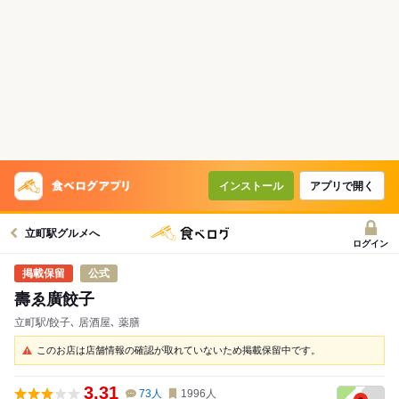
コースで使えるクーポン
戻る
クーポンを利用せず予約する
インストール
アプリで開く
立町駅グルメへ
ログイン
公式
壽ゑ廣餃子
立町駅/餃子､ 居酒屋､ 薬膳
このお店は店舗情報の確認が取れていないため掲載保留中です。
3.31
73
人
1996
人