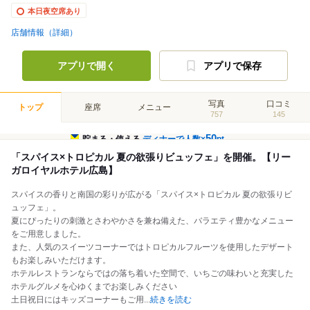
本日夜空席あり
店舗情報（詳細）
アプリで開く
アプリで保存
写真
口コミ
トップ
座席
メニュー
757
145
50
貯まる・使える
ディナーで人数×
pt
「スパイス×トロピカル 夏の欲張りビュッフェ」を開催。【リー
ガロイヤルホテル広島】
スパイスの香りと南国の彩りが広がる「スパイス×トロピカル 夏の欲張りビ
ュッフェ」。
夏にぴったりの刺激とさわやかさを兼ね備えた、バラエティ豊かなメニュー
をご用意しました。
また、人気のスイーツコーナーではトロピカルフルーツを使用したデザート
もお楽しみいただけます。
ホテルレストランならではの落ち着いた空間で、いちごの味わいと充実した
ホテルグルメを心ゆくまでお楽しみください
土日祝日にはキッズコーナーもご用
...
続きを読む