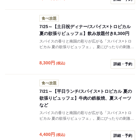
けます。さらに、料理と相性抜群のドリンクも充実し、
夏のひとときをより華やかに彩ります。
食べ放題
7/25～【土日祝ディナー/スパイス×トロピカル
夏の欲張りビュッフェ】飲み放題付き8,300円
スパイスの香りと南国の彩りが広がる「スパイス×トロ
ピカル 夏の欲張りビュッフェ」。夏にぴったりの刺激と
さわやかさを兼ね備えた、バラエティ豊かなメニューを
ご用意しました。また、人気のスイーツコーナーではト
8,300
円
(税込)
ロピカルフルーツを使用したデザートもお楽しみいただ
詳細・予約
けます。さらに、料理と相性抜群のドリンクも充実し、
夏のひとときをより華やかに彩ります。
食べ放題
7/21～【平日ランチ/スパイス×トロピカル 夏の
欲張りビュッフェ】牛肉の鉄板焼、夏スイーツ
など
スパイスの香りと南国の彩りが広がる「スパイス×トロ
ピカル 夏の欲張りビュッフェ」。夏にぴったりの刺激と
さわやかさを兼ね備えた、バラエティ豊かなメニューを
ご用意しました。また、人気のスイーツコーナーではト
4,400
円
(税込)
ロピカルフルーツを使用したデザートもお楽しみいただ
詳細・予約