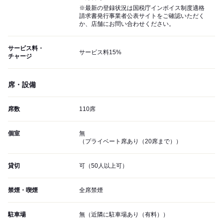
※最新の登録状況は国税庁インボイス制度適格
請求書発行事業者公表サイトをご確認いただく
か、店舗にお問い合わせください。
サービス料・
サービス料15%
チャージ
席・設備
席数
110席
個室
無
（プライベート席あり（20席まで））
貸切
可（50人以上可）
禁煙・喫煙
全席禁煙
駐車場
無（近隣に駐車場あり（有料））