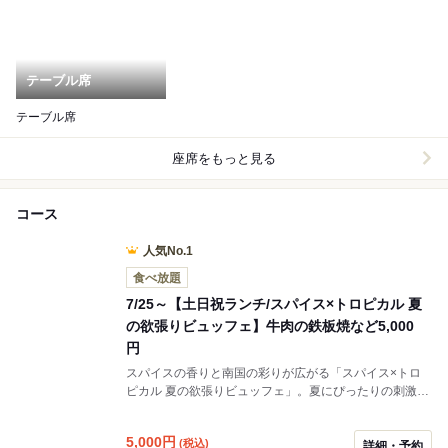
テーブル席
テーブル席
座席をもっと見る
コース
人気No.1
食べ放題
7/25～【土日祝ランチ/スパイス×トロピカル 夏
の欲張りビュッフェ】牛肉の鉄板焼など5,000
円
スパイスの香りと南国の彩りが広がる「スパイス×トロ
ピカル 夏の欲張りビュッフェ」。夏にぴったりの刺激と
さわやかさを兼ね備えた、バラエティ豊かなメニューを
ご用意しました。また、人気のスイーツコーナーではト
5,000
円
(税込)
ロピカルフルーツを使用したデザートもお楽しみいただ
詳細・予約