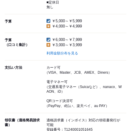
■定休日
無し
￥5,000～￥5,999
予算
￥4,000～￥4,999
￥6,000～￥7,999
予算
（口コミ集計）
￥3,000～￥3,999
利用金額分布を見る
支払い方法
カード可
（VISA、Master、JCB、AMEX、Diners）
電子マネー可
（交通系電子マネー（Suicaなど）、nanaco、W
AON、iD）
QRコード決済可
（PayPay、d払い、楽天ペイ、au PAY）
領収書（適格簡易請求
適格請求書（インボイス）対応の領収書発行が
書）
可能
登録番号：T1240001051645