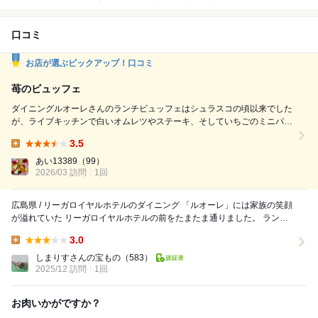
口コミ
お店が選ぶピックアップ！口コミ
苺のビュッフェ
ダイニングルオーレさんのランチビュッフェはシュラスコの頃以来でした
が、ライブキッチンで白いオムレツやステーキ、そしていちごのミニパフ
ェも提供されていました。いちごのデザートをたくさん集めた特別ビュッ
3.5
フェとかで珍しかったので予約して行きました。食事系もたくさんの種類
Lunch:
のものがあり、特にフレッシュな野菜を使ったものがとても美味しかった
あい13389
（99）
です。あとグラタン系も美味しかったですね。
2026/03 訪問
1回
広島県 / リーガロイヤルホテルのダイニング 「ルオーレ」には家族の笑顔
が溢れていた リーガロイヤルホテルの前をたまたま通りました。 ランチ
は軽くパスタを食べようと思い、...
3.0
Lunch:
しまりすさんの宝もの
（583）
2025/12 訪問
1回
お肉いかがですか？