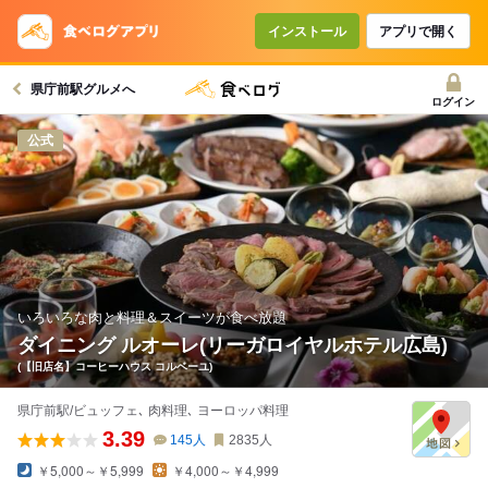
コースで使えるクーポン
戻る
インストール
アプリで開く
県庁前駅グルメへ
クーポンを利用せず予約する
ログイン
公式
いろいろな肉と料理＆スイーツが食べ放題
ダイニング ルオーレ(リーガロイヤルホテル広島)
(【旧店名】コーヒーハウス コルベーユ)
県庁前駅/ビュッフェ､ 肉料理､ ヨーロッパ料理
3.39
145
人
2835
人
￥5,000～￥5,999
￥4,000～￥4,999