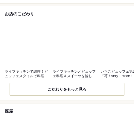
お店のこだわり
ライブキッチンで調理！ビ
ライブキッチンとビュッフ
いちごビュッフェ第
ュッフェスタイルで料理も
ェ料理＆スイーツを愉しむ
「苺！very！more！
デザートも♪
美食空間
まで
こだわりをもっと見る
座席