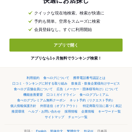
快適にお店探し
クイックな現在地検索。検索が快適に
予約も簡単。空席をスムーズに検索
会員登録なし。すぐに利用開始
アプリで開く
アプリなら1ヶ月無料でランキング検索！
利用規約
食べログについて
携帯電話番号認証とは
口コミ・ランキングに対する取り組み
飲食店・飲食企業様向けサービス
食べログ店舗会員について
広告（メーカー・団体様等向け）について
機能改善要望
口コミガイドライン
食べログプレミアム
食べログプレミアム無料クーポン
ネット予約（リクエスト予約）
個人情報保護方針
外部送信（オプトアウト）
特定商取引法に基づく表記
推奨環境
ヘルプ・お問い合わせ
採用情報
企業情報
キーワード一覧
サイトマップ
チェーン一覧
言語：
English
简体中文
繁體中文
한국어
日本語