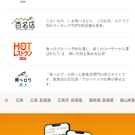
うまいもの、いま食べるなら、このお店。カテゴリ
別のランキングTOP100店舗を発表。
食べログネット予約を通じ、多くのユーザーから選
ばれた"いま、熱い注目を集めるお店"
「食べログ」が作った飲食店専門の求人サイトで
す。飲食店の正社員・アルバイトの仕事が探せま
す。
広島
広島 居酒屋
広島市 居酒屋
薬研堀 居酒屋
銀山町駅