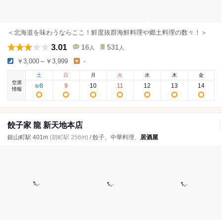
＜北海道を味わうならここ！鮮度抜群海鮮料理や郷土料理の数々！＞
3.01
16
531
人
人
￥3,000～￥3,999
-
土
日
月
火
水
木
金
空席
8
9
10
11
12
13
14
8
/
情報
餃子家 龍 新天地本店
銀山町駅 401m
(胡町駅 256m)
/ 餃子、中華料理、
居酒屋