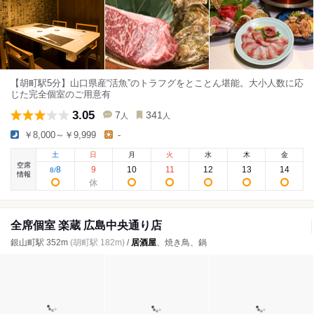
【胡町駅5分】山口県産“活魚”のトラフグをとことん堪能。大小人数に応
じた完全個室のご用意有
3.05
7
341
人
人
￥8,000～￥9,999
-
土
日
月
火
水
木
金
空席
8
9
10
11
12
13
14
8
/
情報
全席個室 楽蔵 広島中央通り店
銀山町駅 352m
(胡町駅 182m)
/
居酒屋
、焼き鳥、鍋