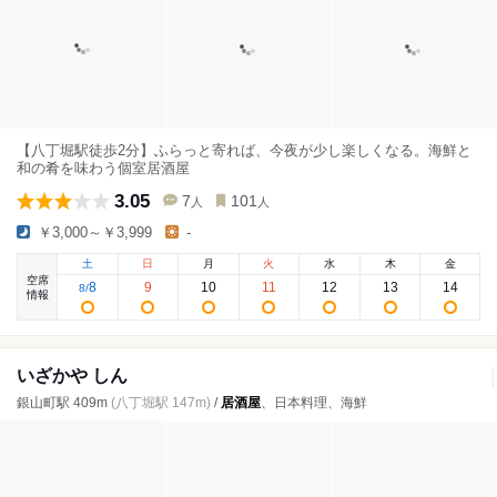
【八丁堀駅徒歩2分】ふらっと寄れば、今夜が少し楽しくなる。海鮮と
和の肴を味わう個室居酒屋
3.05
7
101
人
人
￥3,000～￥3,999
-
土
日
月
火
水
木
金
空席
8
9
10
11
12
13
14
8
/
情報
いざかや しん
銀山町駅 409m
(八丁堀駅 147m)
/
居酒屋
、日本料理、海鮮