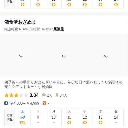
情報
酒食堂おぎぬま
銀山町駅 414m
(胡町駅 340m)
/
居酒屋
四季折々の手作りおばんざいを肴に、希少な日本酒をじっくり満喫！心
安らぐアットホームな居酒屋
3.04
2
84
人
人
￥4,000～￥4,999
-
土
日
月
火
水
木
金
空席
8
9
10
11
12
13
14
8
/
情報