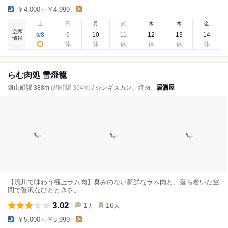
￥4,000～￥4,999
-
土
日
月
火
水
木
金
空席
8
9
10
11
12
13
14
8
/
情報
らむ肉処 雪燈籠
銀山町駅 388m
(胡町駅 364m)
/ ジンギスカン、焼肉、
居酒屋
【流川で味わう極上ラム肉】臭みのない新鮮なラム肉と、落ち着いた空
間で贅沢なひとときを。
3.02
1
16
人
人
￥5,000～￥5,999
-