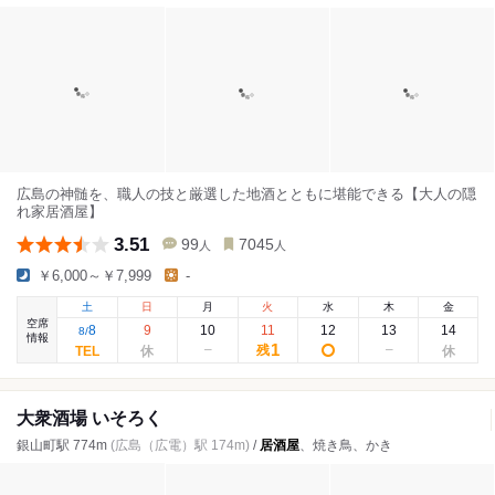
広島の神髄を、職人の技と厳選した地酒とともに堪能できる【大人の隠
れ家居酒屋】
3.51
99
7045
人
人
￥6,000～￥7,999
-
土
日
月
火
水
木
金
空席
8
9
10
11
12
13
14
8
/
情報
1
残
大衆酒場 いそろく
銀山町駅 774m
(広島（広電）駅 174m)
/
居酒屋
、焼き鳥、かき