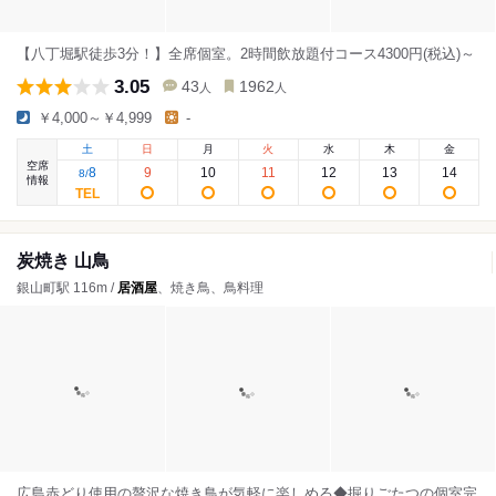
【八丁堀駅徒歩3分！】全席個室。2時間飲放題付コース4300円(税込)～
3.05
43
1962
人
人
￥4,000～￥4,999
-
土
日
月
火
水
木
金
空席
8
9
10
11
12
13
14
8
/
情報
炭焼き 山鳥
銀山町駅 116m /
居酒屋
、焼き鳥、鳥料理
広島赤どり使用の贅沢な焼き鳥が気軽に楽しめる◆掘りごたつの個室完