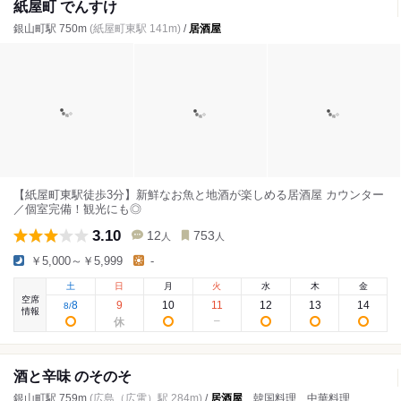
紙屋町 でんすけ
銀山町駅 750m
(紙屋町東駅 141m)
/
居酒屋
【紙屋町東駅徒歩3分】新鮮なお魚と地酒が楽しめる居酒屋 カウンター
／個室完備！観光にも◎
3.10
12
753
人
人
￥5,000～￥5,999
-
土
日
月
火
水
木
金
空席
8
9
10
11
12
13
14
8
/
情報
酒と辛味 のそのそ
銀山町駅 759m
(広島（広電）駅 284m)
/
居酒屋
、韓国料理、中華料理