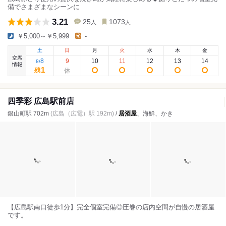
備でさまざまなシーンに
3.21
25
1073
人
人
￥5,000～￥5,999
-
土
日
月
火
水
木
金
空席
8
9
10
11
12
13
14
8
/
情報
1
残
四季彩 広島駅前店
銀山町駅 702m
(広島（広電）駅 192m)
/
居酒屋
、海鮮、かき
【広島駅南口徒歩1分】完全個室完備◎圧巻の店内空間が自慢の居酒屋
です。