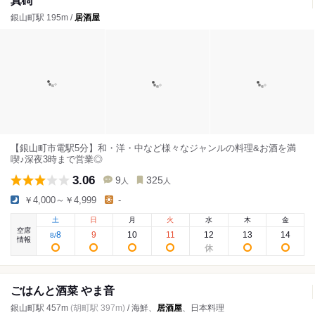
真碕
銀山町駅 195m /
居酒屋
【銀山町市電駅5分】和・洋・中など様々なジャンルの料理&お酒を満
喫♪深夜3時まで営業◎
3.06
9
325
人
人
￥4,000～￥4,999
-
土
日
月
火
水
木
金
空席
8
9
10
11
12
13
14
8
/
情報
ごはんと酒菜 やま音
銀山町駅 457m
(胡町駅 397m)
/ 海鮮、
居酒屋
、日本料理