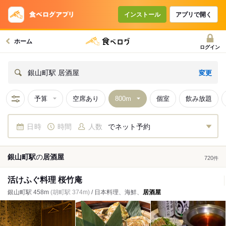
インストール
アプリで開く
ホーム
ログイン
変更
銀山町駅 居酒屋
予算
空席あり
個室
飲み放題
日時
時間
人数
でネット予約
銀山町駅
の
居酒屋
720
件
活けふぐ料理 桜竹庵
銀山町駅 458m
(胡町駅 374m)
/ 日本料理、海鮮、
居酒屋