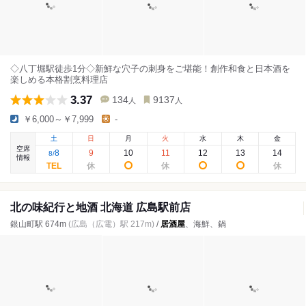
◇八丁堀駅徒歩1分◇新鮮な穴子の刺身をご堪能！創作和食と日本酒を
楽しめる本格割烹料理店
3.37
134
9137
人
人
￥6,000～￥7,999
-
土
日
月
火
水
木
金
空席
8
9
10
11
12
13
14
8
/
情報
北の味紀行と地酒 北海道 広島駅前店
銀山町駅 674m
(広島（広電）駅 217m)
/
居酒屋
、海鮮、鍋