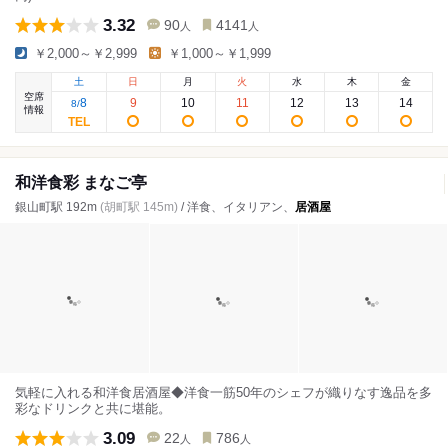
3.32
90
4141
人
人
￥2,000～￥2,999
￥1,000～￥1,999
土
日
月
火
水
木
金
空席
8
9
10
11
12
13
14
8
/
情報
和洋食彩 まなご亭
銀山町駅 192m
(胡町駅 145m)
/ 洋食、イタリアン、
居酒屋
気軽に入れる和洋食居酒屋◆洋食一筋50年のシェフが織りなす逸品を多
彩なドリンクと共に堪能。
3.09
22
786
人
人