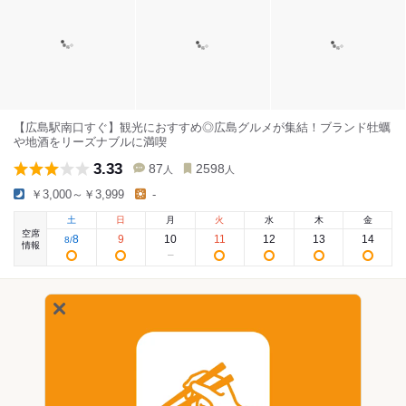
【広島駅南口すぐ】観光におすすめ◎広島グルメが集結！ブランド牡蠣
や地酒をリーズナブルに満喫
3.33
87
2598
人
人
￥3,000～￥3,999
-
土
日
月
火
水
木
金
空席
8
9
10
11
12
13
14
8
/
情報