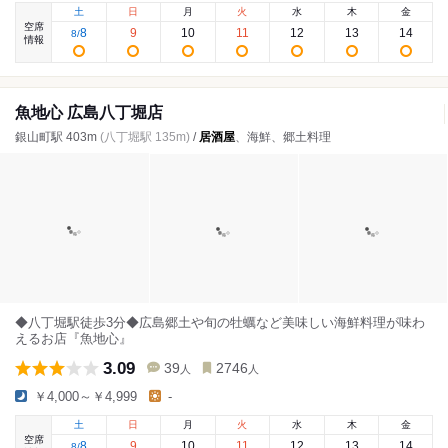
土
日
月
火
水
木
金
空席
8
9
10
11
12
13
14
8
/
情報
魚地心 広島八丁堀店
銀山町駅 403m
(八丁堀駅 135m)
/
居酒屋
、海鮮、郷土料理
◆八丁堀駅徒歩3分◆広島郷土や旬の牡蠣など美味しい海鮮料理が味わ
えるお店『魚地心』
3.09
39
2746
人
人
￥4,000～￥4,999
-
土
日
月
火
水
木
金
空席
8
9
10
11
12
13
14
8
/