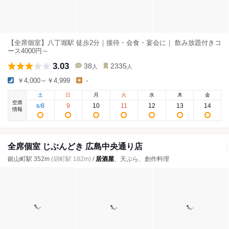
【全席個室】八丁堀駅 徒歩2分｜接待・会食・宴会に｜ 飲み放題付きコ
ース4000円～
3.03
38
2335
人
人
￥4,000～￥4,999
-
土
日
月
火
水
木
金
空席
8
9
10
11
12
13
14
8
/
情報
全席個室 じぶんどき 広島中央通り店
銀山町駅 352m
(胡町駅 182m)
/
居酒屋
、天ぷら、創作料理