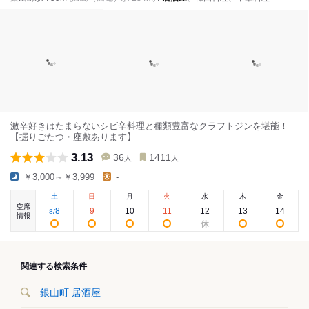
激辛好きはたまらないシビ辛料理と種類豊富なクラフトジンを堪能！
【掘りごたつ・座敷あります】
3.13
36
1411
人
人
￥3,000～￥3,999
-
土
日
月
火
水
木
金
空席
8
9
10
11
12
13
14
8
/
情報
関連する検索条件
銀山町 居酒屋