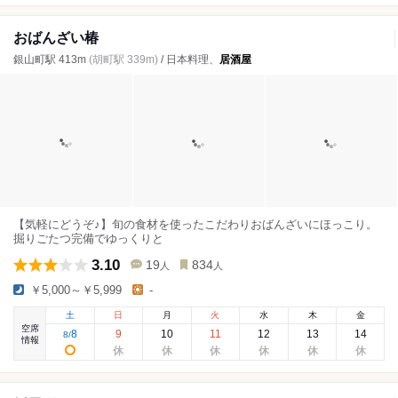
おばんざい椿
銀山町駅 413m
(胡町駅 339m)
/ 日本料理、
居酒屋
【気軽にどうぞ♪】旬の食材を使ったこだわりおばんざいにほっこり。
掘りごたつ完備でゆっくりと
3.10
19
834
人
人
￥5,000～￥5,999
-
土
日
月
火
水
木
金
空席
8
9
10
11
12
13
14
8
/
情報