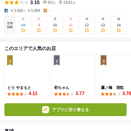
3.15
63
1592
人
人
￥3,000～￥3,999
-
土
日
月
火
水
木
金
空席
8
9
10
11
12
13
14
8
/
情報
このエリアで人気のお店
1
2
3
とり やまもと
初ちゃん
鷹ノ橋 清耽
4.11
3.77
3.7
アプリに切り替える