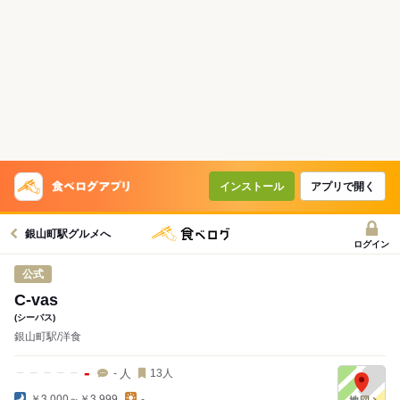
インストール
アプリで開く
銀山町駅グルメへ
ログイン
公式
C-vas
(シーバス)
銀山町駅/洋食
-
人
-
13
人
￥3,000～￥3,999
-