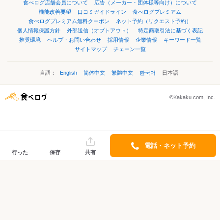
食べログ店舗会員について
広告（メーカー・団体様等向け）について
機能改善要望
口コミガイドライン
食べログプレミアム
食べログプレミアム無料クーポン
ネット予約（リクエスト予約）
個人情報保護方針
外部送信（オプトアウト）
特定商取引法に基づく表記
推奨環境
ヘルプ・お問い合わせ
採用情報
企業情報
キーワード一覧
サイトマップ
チェーン一覧
言語：
English
简体中文
繁體中文
한국어
日本語
©Kakaku.com, Inc.
電話・ネット予約
行った
保存
共有