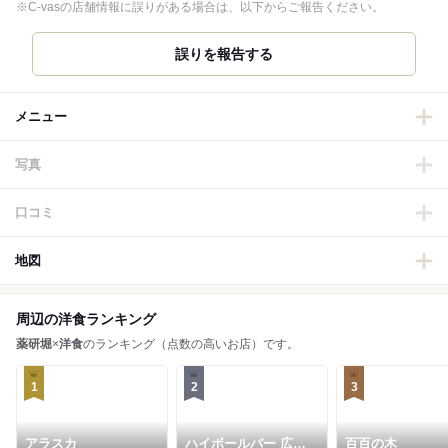
※C-vasの店舗情報に誤りがある場合は、以下からご報告ください。
誤りを報告する
メニュー
写真
口コミ
地図
周辺の洋食ランキング
薬研堀
×
洋食
のランキング（点数の高いお店）です。
1
2
3
アラスカ
ハイボールバー 広島
百百の木