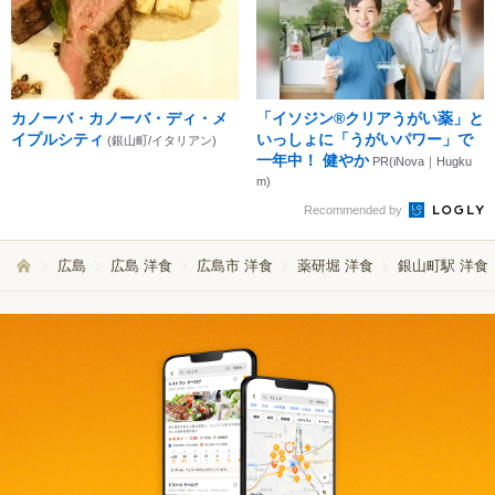
カノーバ・カノーバ・ディ・メ
「イソジン®クリアうがい薬」と
イプルシティ
いっしょに「うがいパワー」で
(銀山町/イタリアン)
一年中！ 健やか
PR(iNova｜Hugku
m)
Recommended by
広島
広島 洋食
広島市 洋食
薬研堀 洋食
銀山町駅 洋食