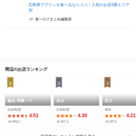
広島県でプリンを食べるならココ！人気のお店4選エリア
別
食べログまとめ編集部
周辺のお店ランキング
1
2
3
馳走 啐啄一十
永山
壮士
日本料理
日本料理
寿司
4.51
4.30
4.21
449人
157人
197人