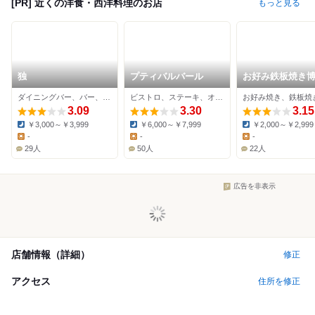
[PR] 近くの洋食・西洋料理のお店
もっと見る
独
プティバルバール
お好み鉄板焼き
ダイニングバー、バー、イタリアン
ビストロ、ステーキ、オイスターバー
3.09
3.30
3.15
￥3,000～￥3,999
￥6,000～￥7,999
￥2,000～￥2,999
Dinner:
Dinner:
Dinner:
-
-
-
Lunch:
Lunch:
Lunch:
29人
50人
22人
広告を非表示
店舗情報（詳細）
修正
アクセス
住所を修正