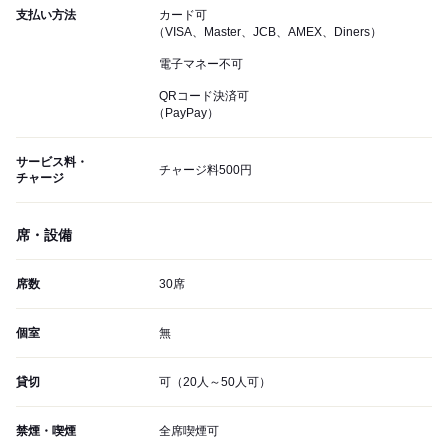
支払い方法
カード可
（VISA、Master、JCB、AMEX、Diners）
電子マネー不可
QRコード決済可
（PayPay）
サービス料・
チャージ料500円
チャージ
席・設備
席数
30席
個室
無
貸切
可（20人～50人可）
禁煙・喫煙
全席喫煙可