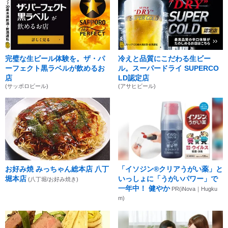
完璧な生ビール体験を。ザ・パ
冷えと品質にこだわる生ビー
ーフェクト黒ラベルが飲めるお
ル。スーパードライ SUPERCO
店
LD認定店
(サッポロビール)
(アサヒビール)
お好み焼 みっちゃん総本店 八丁
「イソジン®クリアうがい薬」と
堀本店
いっしょに「うがいパワー」で
(八丁堀/お好み焼き)
一年中！ 健やか
PR(iNova｜Hugku
m)