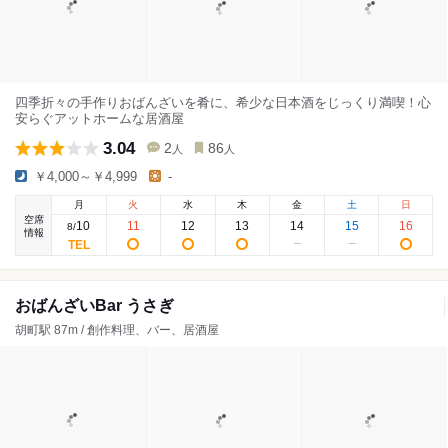
四季折々の手作りおばんざいを肴に、希少な日本酒をじっくり満喫！心
安らぐアットホームな居酒屋
3.04
2
86
人
人
￥4,000～￥4,999
-
月
火
水
木
金
土
日
空席
10
11
12
13
14
15
16
8
/
情報
おばんざいBar うさぎ
胡町駅 87m / 創作料理、バー、居酒屋