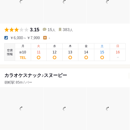
3.15
15
383
人
人
￥6,000～￥7,999
-
月
火
水
木
金
土
日
空席
10
11
12
13
14
15
16
8
/
情報
カラオケスナック♪スヌーピー
胡町駅 85m / バー