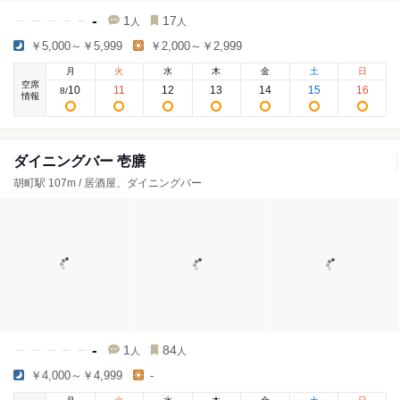
-
1
17
人
人
￥5,000～￥5,999
￥2,000～￥2,999
月
火
水
木
金
土
日
空席
10
11
12
13
14
15
16
8
/
情報
ダイニングバー 壱膳
胡町駅 107m / 居酒屋、ダイニングバー
-
1
84
人
人
￥4,000～￥4,999
-