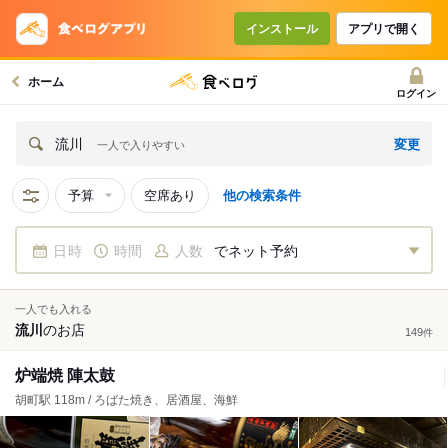
インストール
アプリで開く
ホーム
ログイン
変更
流川
一人で入りやすい
予算
空席あり
他の検索条件
日時
時間
人数
でネット予約
一人でも入れる
流川
の
お店
149
件
炉端焼 陣太鼓
胡町駅 118m / ろばた焼き、居酒屋、海鮮