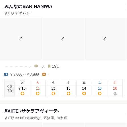
みんなのBAR HANIWA
胡町駅 91m / バー
-
-
19
人
人
￥3,000～￥3,999
-
月
火
水
木
金
土
日
空席
10
11
12
13
14
15
16
8
/
情報
AVIITE -サケヲアヴィーテ-
胡町駅 554m / 鉄板焼き、居酒屋、肉料理