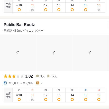
月
火
水
木
金
土
日
空席
10
11
12
13
14
15
16
8
/
情報
Public Bar Rootz
胡町駅 489m / ダイニングバー
3.02
3
67
人
人
￥2,000～￥2,999
-
月
火
水
木
金
土
日
空席
10
11
12
13
14
15
16
8
/
情報