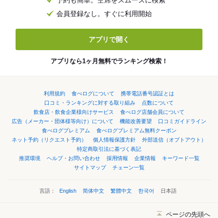
予約も簡単。空席をスムーズに検索
会員登録なし。すぐに利用開始
アプリで開く
アプリなら1ヶ月無料でランキング検索！
利用規約
食べログについて
携帯電話番号認証とは
口コミ・ランキングに対する取り組み
点数について
飲食店・飲食企業様向けサービス
食べログ店舗会員について
広告（メーカー・団体様等向け）について
機能改善要望
口コミガイドライン
食べログプレミアム
食べログプレミアム無料クーポン
ネット予約（リクエスト予約）
個人情報保護方針
外部送信（オプトアウト）
特定商取引法に基づく表記
推奨環境
ヘルプ・お問い合わせ
採用情報
企業情報
キーワード一覧
サイトマップ
チェーン一覧
言語：
English
简体中文
繁體中文
한국어
日本語
ページの先頭へ