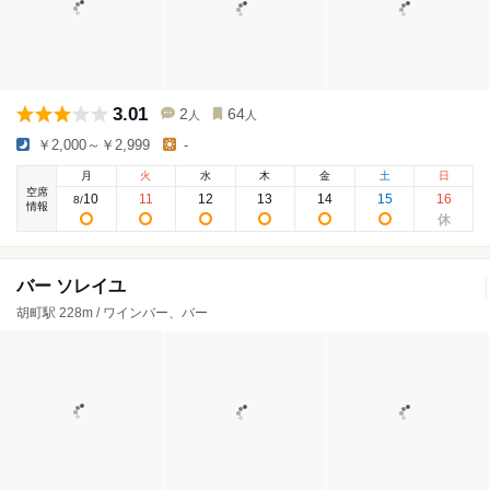
3.01
2
64
人
人
￥2,000～￥2,999
-
月
火
水
木
金
土
日
空席
10
11
12
13
14
15
16
8
/
情報
バー ソレイユ
胡町駅 228m / ワインバー、バー