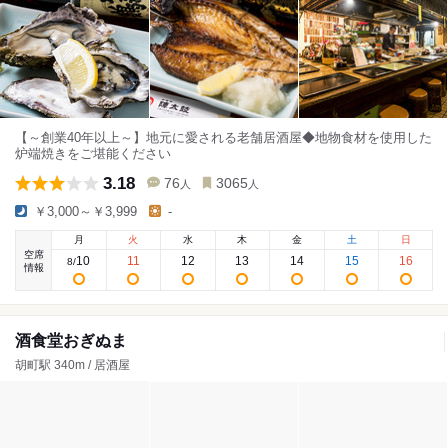
【～創業40年以上～】地元に愛される老舗居酒屋◆地物食材を使用した
炉端焼きをご堪能ください
3.18
76
3065
人
人
￥3,000～￥3,999
-
月
火
水
木
金
土
日
空席
10
11
12
13
14
15
16
8
/
情報
酒食堂おぎぬま
胡町駅 340m / 居酒屋