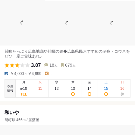
旨味たっぷり広島地鶏や牡蠣の鍋◆広島県民おすすめの刺身・コウネを
ぜひ一度ご賞味あれ♪
3.07
18
679
人
人
￥4,000～￥4,999
-
月
火
水
木
金
土
日
空席
10
11
12
13
14
15
16
8
/
情報
和いや
胡町駅 456m / 居酒屋