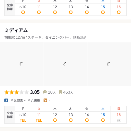
月
火
水
木
金
土
日
空席
10
11
12
13
14
15
16
8
/
情報
ミディアム
胡町駅 127m / ステーキ、ダイニングバー、鉄板焼き
3.05
10
463
人
人
￥6,000～￥7,999
-
月
火
水
木
金
土
日
空席
10
11
12
13
14
15
16
8
/
情報