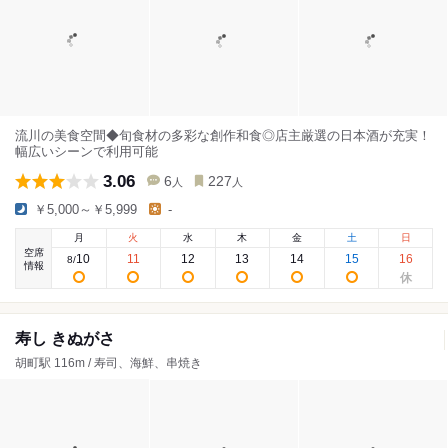
流川の美食空間◆旬食材の多彩な創作和食◎店主厳選の日本酒が充実！
幅広いシーンで利用可能
3.06
6
227
人
人
￥5,000～￥5,999
-
月
火
水
木
金
土
日
空席
10
11
12
13
14
15
16
8
/
情報
寿し きぬがさ
胡町駅 116m / 寿司、海鮮、串焼き