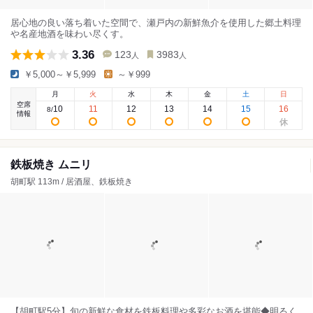
居心地の良い落ち着いた空間で、瀬戸内の新鮮魚介を使用した郷土料理
や名産地酒を味わい尽くす。
3.36
123
3983
人
人
￥5,000～￥5,999
～￥999
月
火
水
木
金
土
日
空席
10
11
12
13
14
15
16
8
/
情報
鉄板焼き ムニリ
胡町駅 113m / 居酒屋、鉄板焼き
【胡町駅5分】旬の新鮮な食材を鉄板料理や多彩なお酒を堪能◆明るく