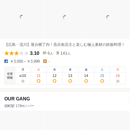
【広島・流川】屋台横丁内！呑兵衛店主と楽しむ極上素材の鉄板料理！
3.10
6
141
人
人
￥3,000～￥3,999
-
月
火
水
木
金
土
日
空席
10
11
12
13
14
15
16
8
/
情報
OUR GANG
胡町駅 178m / バー