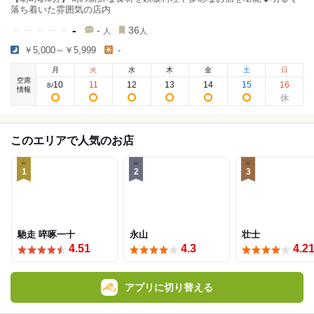
落ち着いた雰囲気の店内
-
-
36
人
人
￥5,000～￥5,999
-
月
火
水
木
金
土
日
空席
10
11
12
13
14
15
16
8
/
情報
このエリアで人気のお店
1
2
3
馳走 啐啄一十
永山
壮士
4.51
4.3
4.2
アプリに切り替える