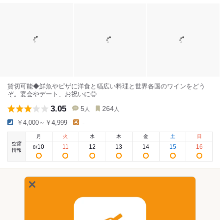
貸切可能◆鮮魚やピザに洋食と幅広い料理と世界各国のワインをどう
ぞ。宴会やデート、お祝いに◎
3.05
5
264
人
人
￥4,000～￥4,999
-
月
火
水
木
金
土
日
空席
10
11
12
13
14
15
16
8
/
情報