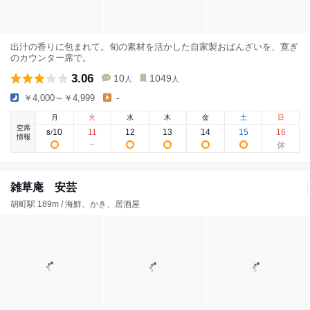
出汁の香りに包まれて。旬の素材を活かした自家製おばんざいを、寛ぎ
のカウンター席で。
3.06
10
1049
人
人
￥4,000～￥4,999
-
月
火
水
木
金
土
日
空席
10
11
12
13
14
15
16
8
/
情報
雑草庵 安芸
胡町駅 189m / 海鮮、かき、居酒屋