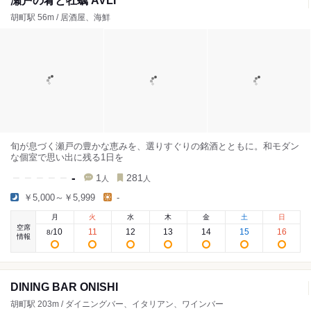
瀬戸の肴と牡蠣 AVLI
胡町駅 56m / 居酒屋、海鮮
旬が息づく瀬戸の豊かな恵みを、選りすぐりの銘酒とともに。和モダン
な個室で思い出に残る1日を
-
1
281
人
人
￥5,000～￥5,999
-
月
火
水
木
金
土
日
空席
10
11
12
13
14
15
16
8
/
情報
DINING BAR ONISHI
胡町駅 203m / ダイニングバー、イタリアン、ワインバー