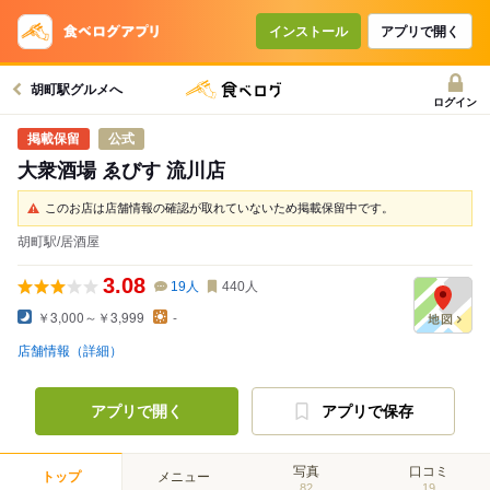
インストール
アプリで開く
胡町駅グルメへ
ログイン
公式
大衆酒場 ゑびす 流川店
このお店は店舗情報の確認が取れていないため掲載保留中です。
胡町駅/居酒屋
3.08
19
人
440
人
￥3,000～￥3,999
-
店舗情報（詳細）
アプリで開く
アプリで保存
写真
口コミ
トップ
メニュー
82
19