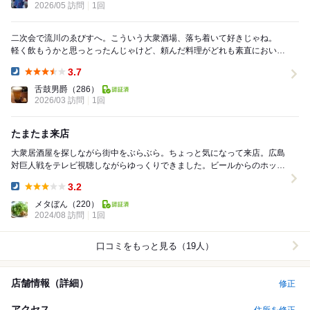
2026/05 訪問
1回
二次会で流川のゑびすへ。こういう大衆酒場、落ち着いて好きじゃね。
軽く飲もうかと思っとったんじゃけど、頼んだ料理がどれも素直においし
ゅうて、気づいたら飲みすぎとった。ハマチの刺身...
3.7
Dinner:
舌鼓男爵
（286）
2026/03 訪問
1回
たまたま来店
大衆居酒屋を探しながら街中をぶらぶら。ちょっと気になって来店。広島
対巨人戦をテレビ視聴しながらゆっくりできました。ビールからのホッピ
ー。おつまみは、冷やしトマト、冷奴、炙りぶり刺し...
3.2
Dinner:
メタぼん
（220）
2024/08 訪問
1回
口コミをもっと見る（19人）
店舗情報（詳細）
修正
アクセス
住所を修正