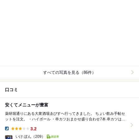
すべての写真を見る（86件）
口コミ
安くてメニューが豊富
薬研堀通りにある大衆酒場ゑびすへ行ってきました。 ちょい飲み手帖セ
ットを注文。 ・ハイボール ・串カツおまかせ盛り合わせ7本 串カツは、
アスパラ、豚バラ、なす、れん...
3.2
Dinner:
いけ ぽん
（209）