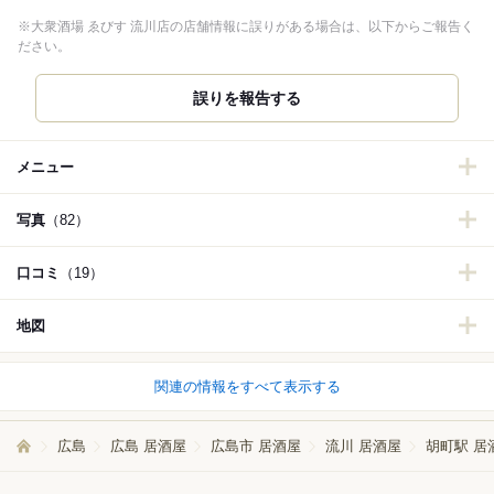
※大衆酒場 ゑびす 流川店の店舗情報に誤りがある場合は、以下からご報告く
ださい。
誤りを報告する
メニュー
写真
（82）
口コミ
（19）
地図
関連の情報をすべて表示する
広島
広島 居酒屋
広島市 居酒屋
流川 居酒屋
胡町駅 居