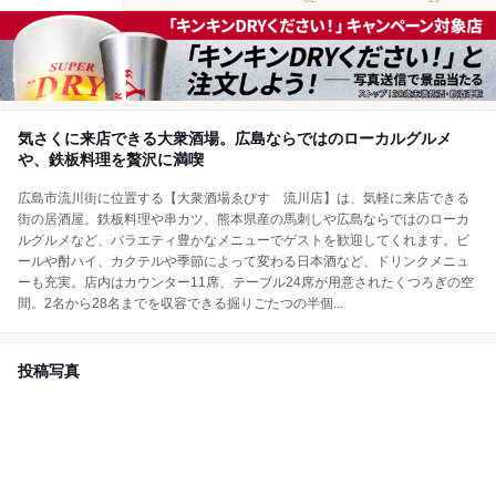
気さくに来店できる大衆酒場。広島ならではのローカルグルメ
や、鉄板料理を贅沢に満喫
広島市流川街に位置する【大衆酒場ゑびす 流川店】は、気軽に来店できる
街の居酒屋。鉄板料理や串カツ、熊本県産の馬刺しや広島ならではのローカ
ルグルメなど、バラエティ豊かなメニューでゲストを歓迎してくれます。ビ
ールや酎ハイ、カクテルや季節によって変わる日本酒など、ドリンクメニュ
ーも充実。店内はカウンター11席、テーブル24席が用意されたくつろぎの空
間。2名から28名までを収容できる掘りごたつの半個...
投稿写真