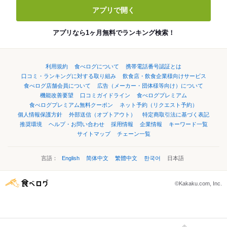
アプリで開く
アプリなら1ヶ月無料でランキング検索！
利用規約
食べログについて
携帯電話番号認証とは
口コミ・ランキングに対する取り組み
飲食店・飲食企業様向けサービス
食べログ店舗会員について
広告（メーカー・団体様等向け）について
機能改善要望
口コミガイドライン
食べログプレミアム
食べログプレミアム無料クーポン
ネット予約（リクエスト予約）
個人情報保護方針
外部送信（オプトアウト）
特定商取引法に基づく表記
推奨環境
ヘルプ・お問い合わせ
採用情報
企業情報
キーワード一覧
サイトマップ
チェーン一覧
言語：
English
简体中文
繁體中文
한국어
日本語
©Kakaku.com, Inc.