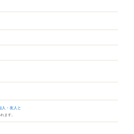
知人・友人と
われます。