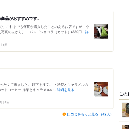
の商品がおすすめです。
で、これまでも何度か購入したことのあるお店ですが、今
真の左から） ・パンドショコラ（カット）(330円...
詳
1回
べたくて来ました。 以下を注文。 ・洋梨とキャラメルの
ットコーヒー 洋梨とキャラメルの...
詳細を見る
この
問
4回
口コミ
をもっと見る （
42
人）