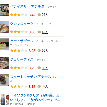
パティスリー マチルダ
（ケーキ）
3.42
94
人
クレマスイーツ
（ケーキ、カフェ）
3.30
42
人
ケー・サヴール
（ケーキ、ジェラート・
アイスクリーム）
3.23
66
人
ジョリーフィス
（ケーキ）
3.20
30
人
スイートキッチン アナナス
（ケー
キ）
3.18
37
人
「イソジン®クリアうがい薬」と
いっしょに「うがいパワー」で
一...
PR（iNova｜Hugkum）