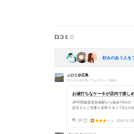
口コミ
？
好みのあう人を
ふひと@広島
口コミ 3,431件
フォロワー 1,890人
お値打ちなケーキが店内で楽しめ
JR可部線安芸長束駅から徒歩13分の「cr
店主さんご夫妻と女性スタッフ2人の4名
2024/12 訪
？
10