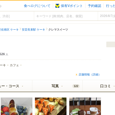
食べログについて
保有Vポイント
予約確認
行っ
キ）
安佐南区 ケーキ
安芸長束駅 ケーキ
クレマスイーツ
526
人
ーキ
カフェ
店舗情報（詳細）
ュー・コース
写真
口コミ
122