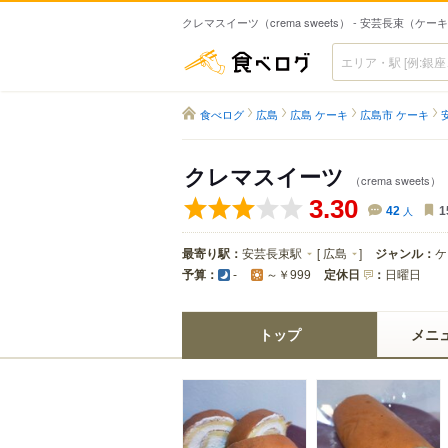
クレマスイーツ（crema sweets） - 安芸長束（ケー
食べログ
食べログ
広島
広島 ケーキ
広島市 ケーキ
クレマスイーツ
（crema sweets）
3.30
42
人
1
最寄り駅：
安芸長束駅
[
広島
]
ジャンル：
ケ
予算：
定休日
：
日曜日
-
～￥999
トップ
メニ