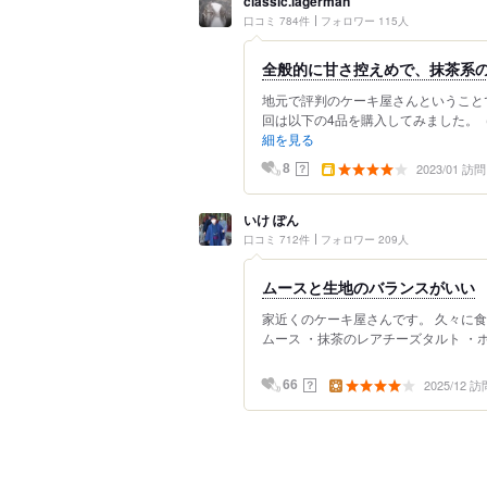
classic.lagerman
口コミ 784件
フォロワー 115人
全般的に甘さ控えめで、抹茶系
地元で評判のケーキ屋さんということ
回は以下の4品を購入してみました。（写
細を見る
2023/01 訪問
？
8
いけ ぽん
口コミ 712件
フォロワー 209人
ムースと生地のバランスがいい
家近くのケーキ屋さんです。 久々に食
ムース ・抹茶のレアチーズタルト ・ホ
2025/12 訪
？
66