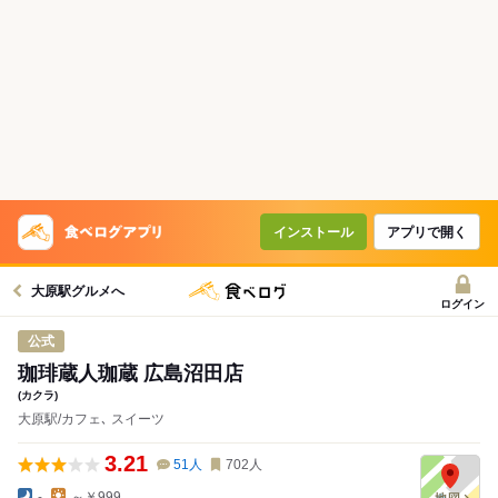
インストール
アプリで開く
大原駅グルメへ
ログイン
公式
珈琲蔵人珈蔵 広島沼田店
(カクラ)
大原駅/カフェ､ スイーツ
3.21
51
人
702
人
-
～￥999