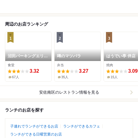
周辺のお店ランキング
1
2
3
沼田パーキングエリア
噂のマツバラ
はうでい亭 伴店
(上り線)スナックコー
食堂
弁当
焼肉
ナー・フードコート
3.32
3.27
3.09
67人
35人
15人
安佐南区
のレストラン情報を見る
ランチのお店を探す
子連れでランチができるお店
ランチができるカフェ
ランチができる日曜営業のお店