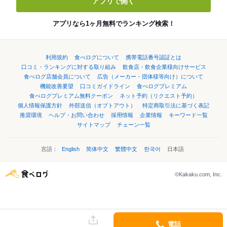
アプリで開く
アプリなら1ヶ月無料でランキング検索！
利用規約
食べログについて
携帯電話番号認証とは
口コミ・ランキングに対する取り組み
飲食店・飲食企業様向けサービス
食べログ店舗会員について
広告（メーカー・団体様等向け）について
機能改善要望
口コミガイドライン
食べログプレミアム
食べログプレミアム無料クーポン
ネット予約（リクエスト予約）
個人情報保護方針
外部送信（オプトアウト）
特定商取引法に基づく表記
推奨環境
ヘルプ・お問い合わせ
採用情報
企業情報
キーワード一覧
サイトマップ
チェーン一覧
言語：
English
简体中文
繁體中文
한국어
日本語
©Kakaku.com, Inc.
電話