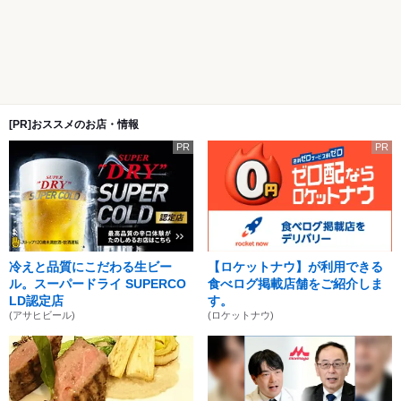
[PR]おススメのお店・情報
PR
PR
冷えと品質にこだわる生ビー
【ロケットナウ】が利用できる
ル。スーパードライ SUPERCO
食べログ掲載店舗をご紹介しま
LD認定店
す。
(アサヒビール)
(ロケットナウ)