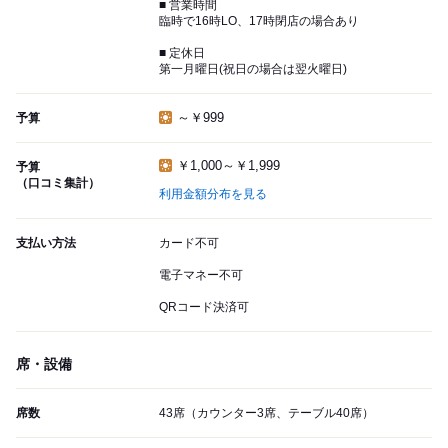
■ 営業時間
臨時で16時LO、17時閉店の場合あり
■ 定休日
第一月曜日(祝日の場合は翌火曜日)
～￥999
予算
￥1,000～￥1,999
予算
（口コミ集計）
利用金額分布を見る
支払い方法
カード不可
電子マネー不可
QRコード決済可
席・設備
席数
43席（カウンター3席、テーブル40席）