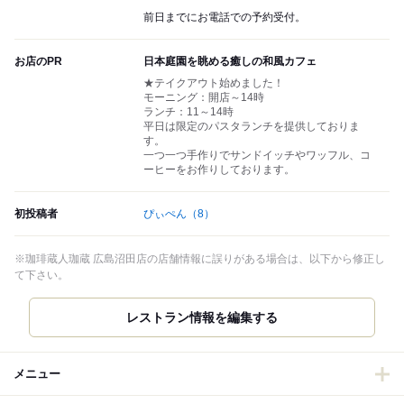
前日までにお電話での予約受付。
お店のPR
日本庭園を眺める癒しの和風カフェ
★テイクアウト始めました！
モーニング：開店～14時
ランチ：11～14時
平日は限定のパスタランチを提供しておりま
す。
一つ一つ手作りでサンドイッチやワッフル、コ
ーヒーをお作りしております。
初投稿者
ぴぃぺん
（8）
※珈琲蔵人珈蔵 広島沼田店の店舗情報に誤りがある場合は、以下から修正し
て下さい。
レストラン情報を編集する
メニュー