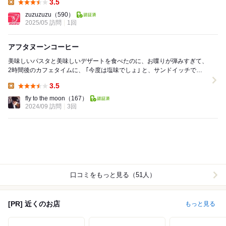
3.5
Lunch:
zuzuzuzu
（590）
2025/05 訪問
1回
アフタヌーンコーヒー
美味しいパスタと美味しいデザートを食べたのに、お喋りが弾みすぎて、
2時間後のカフェタイムに、 ｢今度は塩味でしょ｣ と、サンドイッチです
www 合わせるのは、秋限定の ...
3.5
Lunch:
fly to the moon
（167）
2024/09 訪問
3回
口コミをもっと見る（51人）
[PR] 近くのお店
もっと見る