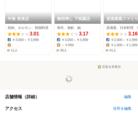
牛角 長束店
御用寿し 下祇園店
居酒屋風ファミ
ストランいっち
焼肉、ホルモン、韓国料理
寿司、海鮮、鍋
居酒屋、日本料理、
中筋店
3.01
3.17
3.16
￥3,000～￥3,999
￥3,000～￥3,999
￥2,000～￥2,999
Dinner:
Dinner:
Dinner:
-
～￥999
￥1,000～￥1,999
Lunch:
Lunch:
Lunch:
11人
26人
41人
広告を非表示
店舗情報（詳細）
編集
アクセス
住所を編集