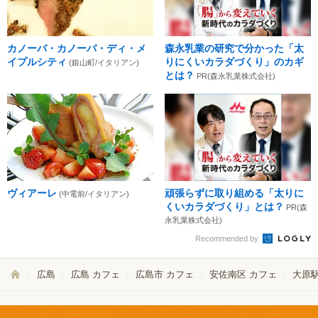
カノーバ・カノーバ・ディ・メ
森永乳業の研究で分かった「太
イプルシティ
りにくいカラダづくり」のカギ
(銀山町/イタリアン)
とは？
PR(森永乳業株式会社)
ヴィアーレ
頑張らずに取り組める「太りに
(中電前/イタリアン)
くいカラダづくり」とは？
PR(森
永乳業株式会社)
Recommended by
広島
広島 カフェ
広島市 カフェ
安佐南区 カフェ
大原駅