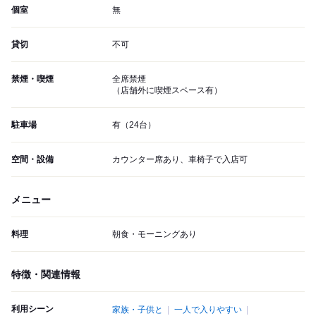
個室
無
貸切
不可
禁煙・喫煙
全席禁煙
（店舗外に喫煙スペース有）
駐車場
有（24台）
空間・設備
カウンター席あり、車椅子で入店可
メニュー
料理
朝食・モーニングあり
特徴・関連情報
利用シーン
家族・子供と
一人で入りやすい