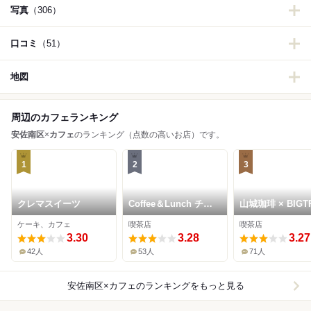
写真
（306）
口コミ
（51）
地図
周辺のカフェランキング
安佐南区
×
カフェ
のランキング（点数の高いお店）です。
1
2
3
クレマスイーツ
Coffee＆Lunch チャ
山城珈琲 × BIGT
ム
BURGER SHAK
ケーキ、カフェ
喫茶店
喫茶店
3.30
3.28
3.27
42人
53人
71人
安佐南区×カフェ
のランキングをもっと見る