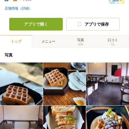
店舗情報（詳細）
アプリで開く
アプリで保存
写真
口コミ
トップ
メニュー
306
51
写真