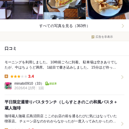
すべての写真を見る（363件）
広告を非表示
口コミ
モーニングを利用しました。 10時前ごろに到着。 駐車場は空きありでし
たが、中はちょうど満席。 1組目で書き込みしました。 15分ほど待って
席が空きました。 席は...
3.4
Lunch:
minato0910
（33）
2026/04 訪問
1回
平日限定週替りパスタランチ（しらすときのこの和風パスタ＋
蔵人珈琲
珈琲蔵人珈蔵 広島沼田店 ここのお店の前を通るたびに気にはなっていた
喫茶店。 チェーン店なのかわからなかったが一度入ってみたかったので
意を決して入店してみた。 店...