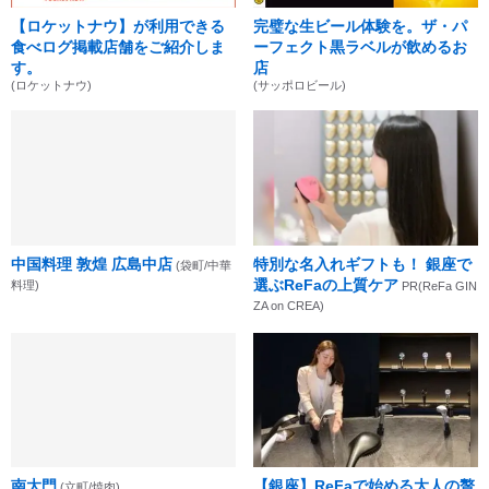
【ロケットナウ】が利用できる
完璧な生ビール体験を。ザ・パ
食べログ掲載店舗をご紹介しま
ーフェクト黒ラベルが飲めるお
す。
店
(ロケットナウ)
(サッポロビール)
中国料理 敦煌 広島中店
特別な名入れギフトも！ 銀座で
(袋町/中華
選ぶReFaの上質ケア
料理)
PR(ReFa GIN
ZA on CREA)
南大門
【銀座】ReFaで始める大人の贅
(立町/焼肉)