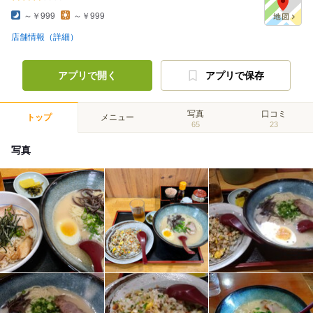
～￥999
～￥999
店舗情報（詳細）
アプリで開く
アプリで保存
写真
口コミ
トップ
メニュー
65
23
写真