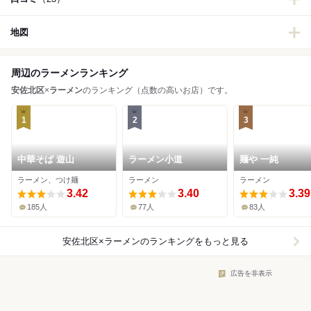
地図
周辺のラーメンランキング
安佐北区
×
ラーメン
のランキング（点数の高いお店）です。
1
2
3
中華そば 遊山
ラーメン小道
麺や 一純
ラーメン、つけ麺
ラーメン
ラーメン
3.42
3.40
3.39
185人
77人
83人
安佐北区×ラーメン
のランキングをもっと見る
広告を非表示