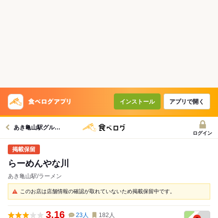
インストール
アプリで開く
あき亀山駅グルメへ
ログイン
らーめんやな川
あき亀山駅/ラーメン
このお店は店舗情報の確認が取れていないため掲載保留中です。
3.16
23
人
182
人