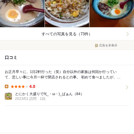
すべての写真を見る（73件）
広告を非表示
口コミ
お正月早々に、1日2軒行った（笑）自分以外の家族は何回か行ってい
て、悲しい事に今月一杯で閉店されるとの事。 初めて食べましたが、旨
い!!!揚げニンニク？を追加すると更に旨い!!!...
4.0
Lunch:
とにかく大盛りで!!(_・ω・)_ばぁん
（84）
2023/01 訪問
1回