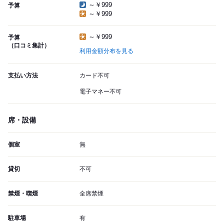
～￥999
予算
～￥999
～￥999
予算
（口コミ集計）
利用金額分布を見る
支払い方法
カード不可
電子マネー不可
席・設備
個室
無
貸切
不可
禁煙・喫煙
全席禁煙
駐車場
有