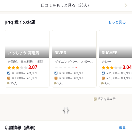
口コミをもっと見る（23人）
[PR] 近くのお店
もっと見る
いっちょう 高陽店
RIVER
RUCHEE
居酒屋、日本料理、海鮮
ダイニングバー、スポーツバー
カレー
3.07
-
3.04
￥3,000～￥3,999
￥3,000～￥3,999
￥2,000～￥2,999
Dinner:
Dinner:
Dinner:
￥1,000～￥1,999
￥3,000～￥3,999
￥1,000～￥1,999
Lunch:
Lunch:
Lunch:
15人
2人
4人
広告を非表示
店舗情報（詳細）
編集