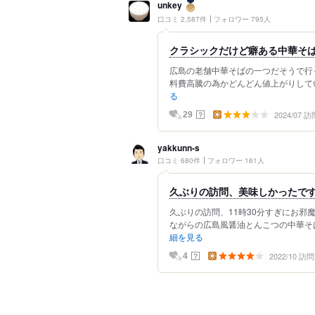
unkey
口コミ 2,587件
フォロワー 795人
クラシックだけど癖ある中華そ
広島の老舗中華そばの一つだそうで行っ
料費高騰の為かどんどん値上がりしてい
る
2024/07 訪
？
29
yakkunn-s
口コミ 680件
フォロワー 161人
久ぶりの訪問、美味しかったです
久ぶりの訪問、11時30分すぎにお邪
ながらの広島風醤油とんこつの中華そば
細を見る
2022/10 訪問
？
4