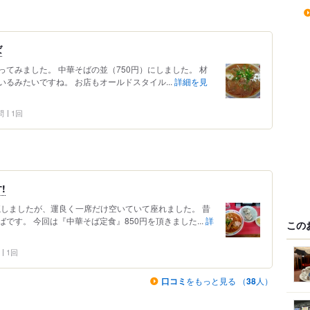
ば
てみました。 中華そばの並（750円）にしました。 材
るみたいですね。 お店もオールドスタイル...
詳細を見
問
1回
!
魔しましたが、運良く一席だけ空いていて座れました。 昔
です。 今回は『中華そば定食』850円を頂きました...
詳
この
1回
口コミ
をもっと見る （
38
人）