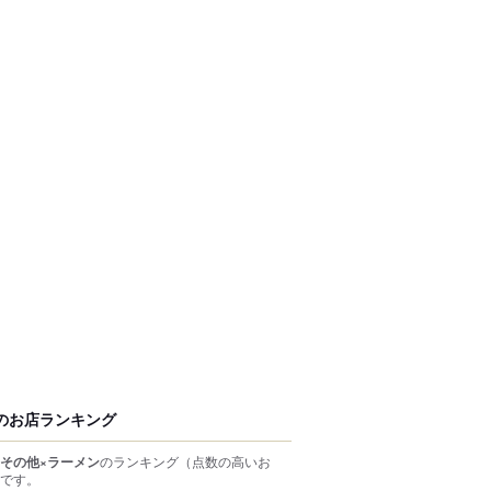
のお店ランキング
その他×ラーメン
のランキング
（点数の高いお
です。