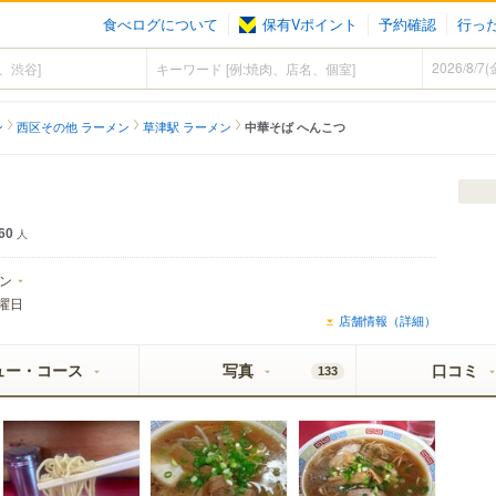
食べログについて
保有Vポイント
予約確認
行っ
ン
西区その他 ラーメン
草津駅 ラーメン
中華そば へんこつ
60
人
ン
曜日
店舗情報（詳細）
ュー・コース
写真
口コミ
133