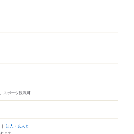
、スポーツ観戦可
｜
知人・友人と
われます。