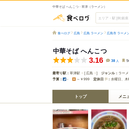
中華そば へんこつ - 草津（ラーメン）
食べログ
食べログ
広島
広島 ラーメン
広島市 ラーメ
中華そば へんこつ
3.16
38
人
5
最寄り駅：
草津駅
[
広島
]
ジャンル：
ラーメ
予算：
定休日
：
水曜日、木
-
～￥999
トップ
メニ