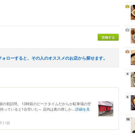
1
2
投稿する
3
フォローすると、その人のオススメのお店から探せます。
4
5
願の初訪問。 13時前のピークタイムだからか駐車場の空
っていると1台空いた～ 店内は奥の席しか...
詳細を見
問
1回