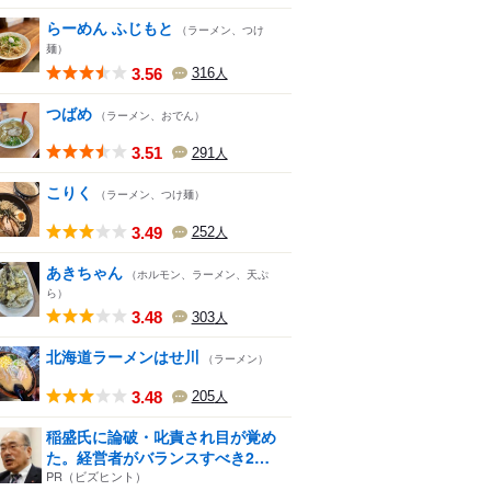
らーめん ふじもと
（ラーメン、つけ
麺）
3.56
316
人
つばめ
（ラーメン、おでん）
3.51
291
人
こりく
（ラーメン、つけ麺）
3.49
252
人
あきちゃん
（ホルモン、ラーメン、天ぷ
ら）
3.48
303
人
北海道ラーメンはせ川
（ラーメン）
3.48
205
人
稲盛氏に論破・叱責され目が覚め
た。経営者がバランスすべき2
つ...
PR（ビズヒント）