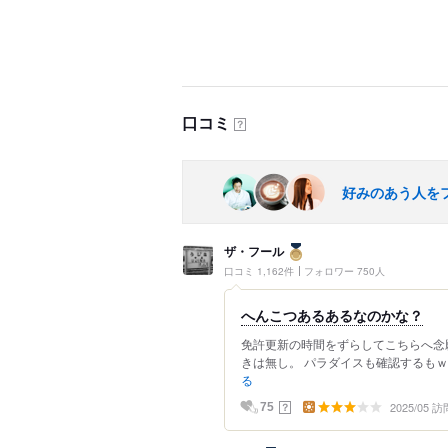
口コミ
？
好みのあう人を
ザ・フール
口コミ 1,162件
フォロワー 750人
へんこつあるあるなのかな？
免許更新の時間をずらしてこちらへ念
きは無し。 パラダイスも確認するもｗ待
る
2025/05 訪
？
75