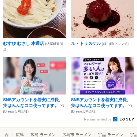
むすび むさし 本通店
ル・トリスケル
(紙屋町東/弁
(銀山町/フレンチ)
当)
SNSアカウントを着実に成長。
SNSアカウントを着実に成長。
実はみんなココ使ってます。
実はみんなココ使ってます。
PR
PR
(Dreaw合同会社)
(Dreaw合同会社)
Recommended by
広島
広島 ラーメン
広島市 ラーメン
宇品 ラーメン
宇