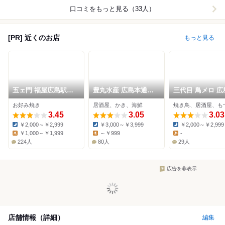
口コミをもっと見る（33人）
[PR] 近くのお店
もっと見る
五ェ門 福屋広島駅前
豊丸水産 広島本通り
三代目 鳥メロ 広
店
店
南口店
お好み焼き
居酒屋、かき、海鮮
焼き鳥、居酒屋、も
3.45
3.05
3.03
￥2,000～￥2,999
￥3,000～￥3,999
￥2,000～￥2,999
Dinner:
Dinner:
Dinner:
￥1,000～￥1,999
～￥999
-
Lunch:
Lunch:
Lunch:
224人
80人
29人
広告を非表示
店舗情報（詳細）
編集