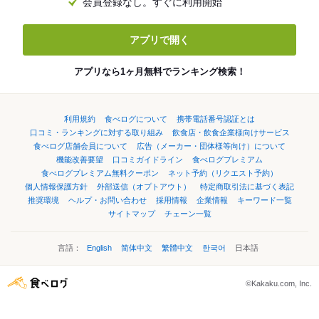
会員登録なし。すぐに利用開始
アプリで開く
アプリなら1ヶ月無料でランキング検索！
利用規約
食べログについて
携帯電話番号認証とは
口コミ・ランキングに対する取り組み
飲食店・飲食企業様向けサービス
食べログ店舗会員について
広告（メーカー・団体様等向け）について
機能改善要望
口コミガイドライン
食べログプレミアム
食べログプレミアム無料クーポン
ネット予約（リクエスト予約）
個人情報保護方針
外部送信（オプトアウト）
特定商取引法に基づく表記
推奨環境
ヘルプ・お問い合わせ
採用情報
企業情報
キーワード一覧
サイトマップ
チェーン一覧
言語：
English
简体中文
繁體中文
한국어
日本語
©Kakaku.com, Inc.