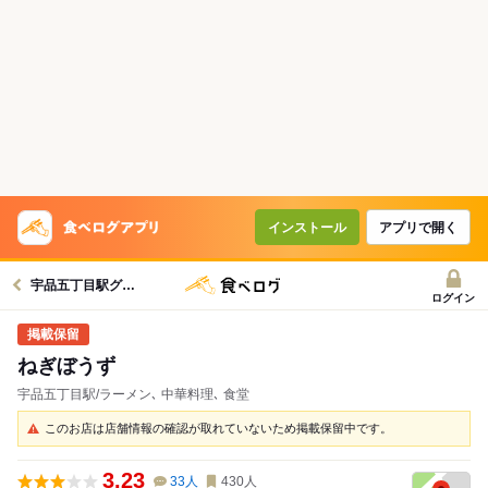
インストール
アプリで開く
宇品五丁目駅グルメへ
ログイン
ねぎぼうず
宇品五丁目駅/ラーメン､ 中華料理､ 食堂
このお店は店舗情報の確認が取れていないため掲載保留中です。
3.23
33
人
430
人