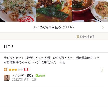
すべての写真を見る（121件）
広告を非表示
口コミ
半ちゃんセット（炒飯＋たんたん麺）@800円 たんたん麺は黒胡麻のコク
が特徴的 半ちゃんというが、炒飯は充分一人前
3.3
Lunch:
とみのぞ
（252）
2022/08 訪問
1回