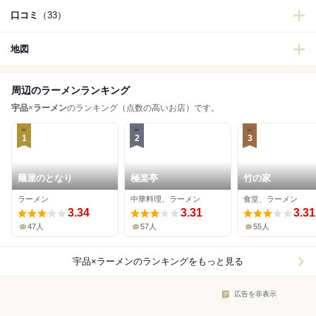
口コミ
（33）
地図
周辺のラーメンランキング
宇品
×
ラーメン
のランキング（点数の高いお店）です。
1
2
3
麺屋のとなり
極楽亭
竹の家
ラーメン
中華料理、ラーメン
食堂、ラーメン
3.34
3.31
3.31
47人
57人
55人
宇品×ラーメン
のランキングをもっと見る
広告を非表示