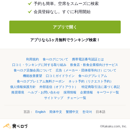
予約も簡単。空席をスムーズに検索
会員登録なし。すぐに利用開始
アプリで開く
アプリなら1ヶ月無料でランキング検索！
利用規約
食べログについて
携帯電話番号認証とは
口コミ・ランキングに対する取り組み
飲食店・飲食企業様向けサービス
食べログ店舗会員について
広告（メーカー・団体様等向け）について
機能改善要望
口コミガイドライン
食べログプレミアム
食べログプレミアム無料クーポン
ネット予約（リクエスト予約）
個人情報保護方針
外部送信（オプトアウト）
特定商取引法に基づく表記
推奨環境
ヘルプ・お問い合わせ
採用情報
企業情報
キーワード一覧
サイトマップ
チェーン一覧
言語：
English
简体中文
繁體中文
한국어
日本語
©Kakaku.com, Inc.