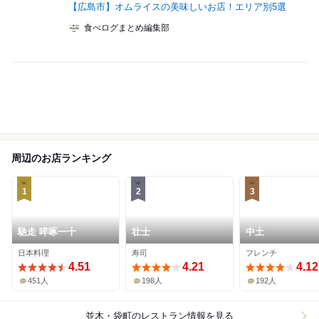
【広島市】オムライスの美味しいお店！エリア別5選
食べログまとめ編集部
周辺のお店ランキング
1
2
3
馳走 啐啄一十
壮士
中土
日本料理
寿司
フレンチ
4.51
4.21
4.12
451人
198人
192人
並木・袋町
のレストラン情報を見る