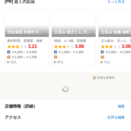
[PR] 近くのお店
もっと見る
完全個室 和創作ダイ
立呑み 焼きとん 大黒
立呑み 魚椿 袋町
ニング 六
袋町店
創作料理、居酒屋、海鮮
焼肉、もつ鍋、居酒屋
立ち飲み、天ぷら、
3.21
3.08
3.08
￥4,000～￥4,999
￥1,000～￥1,999
￥2,000～￥2,999
Dinner:
Dinner:
Dinner:
￥1,000～￥1,999
-
-
Lunch:
Lunch:
Lunch:
72人
47人
71人
広告を非表示
店舗情報（詳細）
編集
アクセス
住所を編集