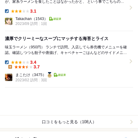
が、家系ラーメンを食したことはなかったかと、 という事でこちらのお
店へ ラーメン並820円、チャーシュー...
3.1
Dinner:
Takachan
（1543）
2023/09 訪問
1回
濃厚でクリーミーなスープにマッチする海苔とライス
味玉ラーメン（950円） ランチで訪問。入店してら券売機でメニューを確
認。確認しつつも餃子や唐揚げ、キャベチャーごはんなどのサイドメニュ
ーには目もくれず、味玉ラーメンを選択。...
3.4
Dinner:
3.7
Lunch:
まこたけ
（3475）
2023/02 訪問
3回
口コミをもっと見る（108人）