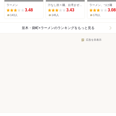
店
ラーメン
汁なし担々麺、台湾まぜそば、油そば・まぜそば
ラーメン、つけ麺
3.48
3.43
3.08
143人
145人
179人
並木・袋町×ラーメン
のランキングをもっと見る
広告を非表示