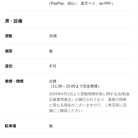
（PayPay、d払い、楽天ペイ、au PAY）
席・設備
席数
30席
個室
無
貸切
不可
禁煙・喫煙
分煙
（11:30～15:00まで完全禁煙）
2020年4月1日より受動喫煙対策に関する法律(改
正健康増進法）が施行されており、最新の情報
と異なる場合がございますので、ご来店前に店
舗にご確認ください。
駐車場
無