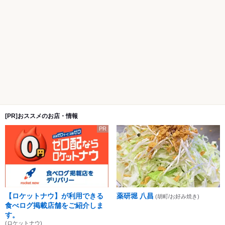
[PR]おススメのお店・情報
PR
【ロケットナウ】が利用できる
薬研堀 八昌
(胡町/お好み焼き)
食べログ掲載店舗をご紹介しま
す。
(ロケットナウ)