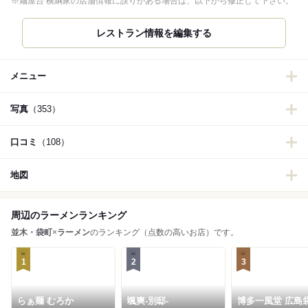
※麺屋台 横綱家の店舗情報に誤りがある場合は、以下から修正して下さい。
レストラン情報を編集する
メニュー
写真
（353）
口コミ
（108）
地図
周辺のラーメンランキング
並木・袋町
×
ラーメン
のランキング（点数の高いお店）です。
1
2
3
らぁ麺 むろか
颯爽-別邸-
博多一風堂 広島