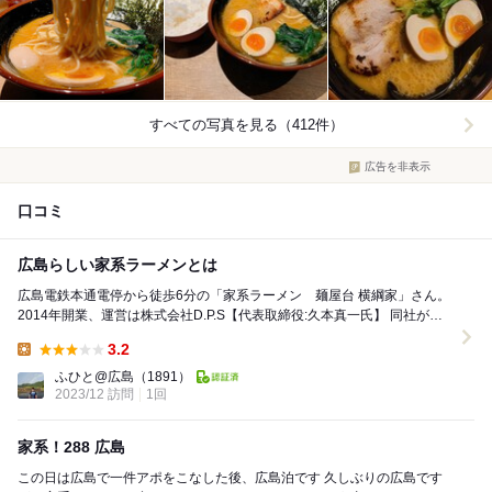
すべての写真を見る（412件）
広告を非表示
口コミ
広島らしい家系ラーメンとは
広島電鉄本通電停から徒歩6分の「家系ラーメン 麺屋台 横綱家」さん。
2014年開業、運営は株式会社D.P.S【代表取締役:久本真一氏】 同社が運
営するのは ①麺屋...
3.2
Lunch:
ふひと@広島
（1891）
2023/12 訪問
1回
家系！288 広島
この日は広島で一件アポをこなした後、広島泊です 久しぶりの広島です