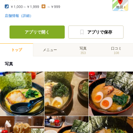
￥1,000～￥1,999
～￥999
店舗情報（詳細）
アプリで開く
アプリで保存
写真
口コミ
トップ
メニュー
353
108
写真