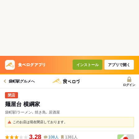
インストール
アプリで開く
袋町駅グルメへ
ログイン
麺屋台 横綱家
袋町駅/ラーメン､ 焼き鳥､ 居酒屋
このお店は現在閉店しております。
3.28
108
人
1381
人