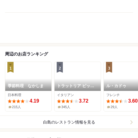
周辺のお店ランキング
1
2
3
季節料理 なかしま
トラットリア ピッツ
ル・カドゥ
ェリア polipo
日本料理
イタリアン
フレンチ
4.19
3.72
3.60
215人
345人
29人
白島
のレストラン情報を見る