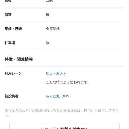
席数
15席
個室
無
禁煙・喫煙
全席禁煙
駐車場
無
特徴・関連情報
利用シーン
知人・友人と
こんな時によく使われます。
初投稿者
らくだ丸
（835）
※うなぎのねどこの店舗情報に誤りがある場合は、以下から修正して下さ
い。