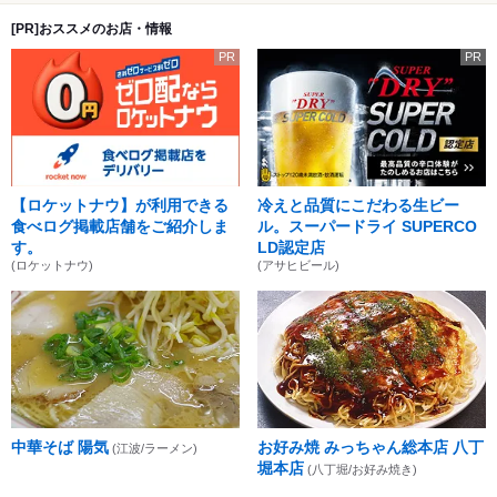
[PR]おススメのお店・情報
PR
PR
【ロケットナウ】が利用できる
冷えと品質にこだわる生ビー
食べログ掲載店舗をご紹介しま
ル。スーパードライ SUPERCO
す。
LD認定店
(ロケットナウ)
(アサヒビール)
中華そば 陽気
お好み焼 みっちゃん総本店 八丁
(江波/ラーメン)
堀本店
(八丁堀/お好み焼き)