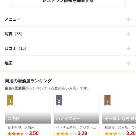
レストラン情報を編集する
メニュー
写真
（55）
口コミ
（15）
地図
周辺の居酒屋ランキング
白島
×
居酒屋
のランキング（点数の高いお店）です。
1
2
3
二毛作
ハノイフォー
そっ啄 
日本料理、居酒屋
ベトナム料理、アジア・エスニック、居酒屋
3.50
3.29
3.20