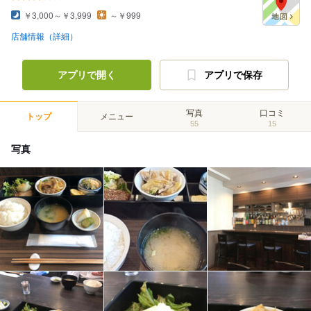
￥3,000～￥3,999
～￥999
店舗情報（詳細）
アプリで開く
アプリで保存
写真
口コミ
トップ
メニュー
55
15
写真