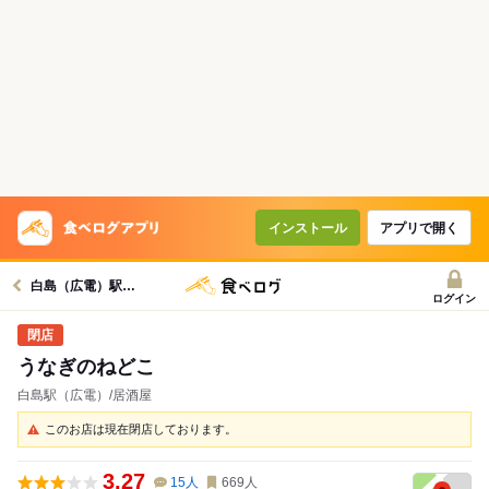
インストール
アプリで開く
白島（広電）駅グルメへ
ログイン
うなぎのねどこ
白島駅（広電）/居酒屋
このお店は現在閉店しております。
3.27
15
人
669
人