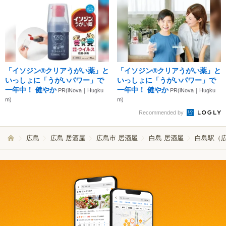
「イソジン®クリアうがい薬」と
「イソジン®クリアうがい薬」と
いっしょに「うがいパワー」で
いっしょに「うがいパワー」で
一年中！ 健やか
一年中！ 健やか
PR(iNova｜Hugku
PR(iNova｜Hugku
m)
m)
Recommended by
広島
広島 居酒屋
広島市 居酒屋
白島 居酒屋
白島駅（広