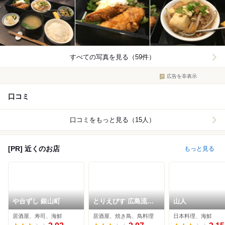
すべての写真を見る（59件）
広告を非表示
口コミ
口コミをもっと見る（15人）
[PR] 近くのお店
もっと見る
や台ずし 銀山町
とりえびす 広島流川
山人
店
居酒屋、寿司、海鮮
居酒屋、焼き鳥、鳥料理
日本料理、海鮮