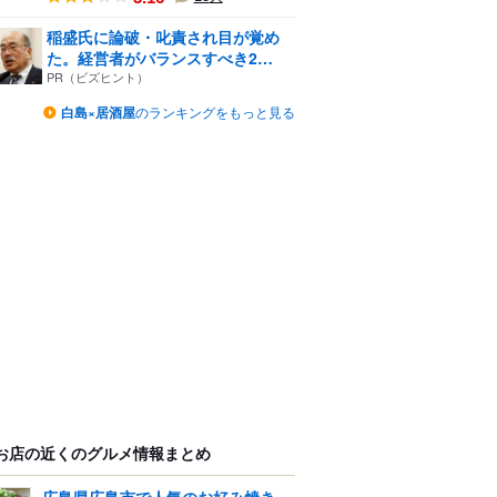
稲盛氏に論破・叱責され目が覚め
た。経営者がバランスすべき2
つ...
PR（ビズヒント）
白島×居酒屋
のランキングをもっと見る
お店の近くのグルメ情報まとめ
広島県広島市で人気のお好み焼き