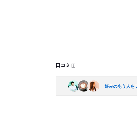
口コミ
？
好みのあう人を