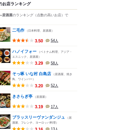
のお店ランキング
×居酒屋
のランキング
（点数の高いお店）
で
二毛作
（日本料理、居酒屋）
3.50
54
人
ハノイフォー
（ベトナム料理、アジア・
エスニック、居酒屋）
3.29
58
人
そっ啄 いな村 白島店
（居酒屋、焼き
鳥、ワインバー）
3.20
52
人
きさらぎ亭
（居酒屋）
3.19
17
人
ブラッスリーヴァンダンジュ
（居
酒屋、フレンチ、ヨーロッパ料理）
3.16
13
人