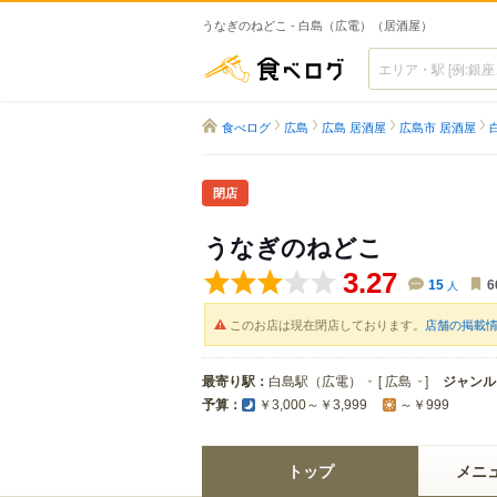
うなぎのねどこ - 白島（広電）（居酒屋）
食べログ
食べログ
広島
広島 居酒屋
広島市 居酒屋
閉店
うなぎのねどこ
3.27
15
人
6
このお店は現在閉店しております。
店舗の掲載
最寄り駅：
白島駅（広電）
[
広島
]
ジャンル
予算：
￥3,000～￥3,999
～￥999
トップ
メニ