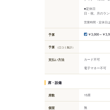
■定休日
日・祝、月のラン
営業時間・定休日
予算
￥3,000～￥3,9
予算
（口コミ集計）
カード不可
支払い方法
電子マネー不可
席・設備
15席
席数
無
個室