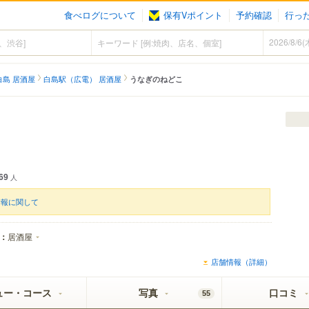
食べログについて
保有Vポイント
予約確認
行っ
白島 居酒屋
白島駅（広電） 居酒屋
うなぎのねどこ
69
人
情報に関して
：
居酒屋
店舗情報（詳細）
ュー・コース
写真
口コミ
55