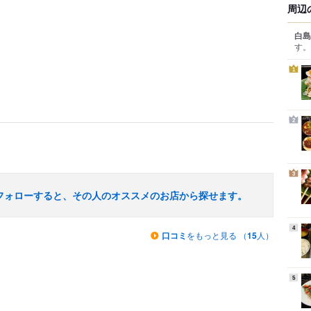
周辺
白島
す。
1
2
3
フォローすると、その人のオススメのお店から探せます。
4
口コミ
をもっと見る （
15
人）
5