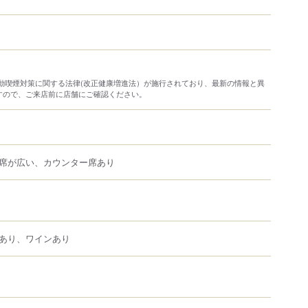
り受動喫煙対策に関する法律(改正健康増進法）が施行されており、最新の情報と異
すので、ご来店前に店舗にご確認ください。
席が広い、カウンター席あり
あり、ワインあり