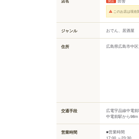
店名
田舎
閉店
このお店は現在
おでん、居酒屋
ジャンル
広島県
広島市中区
住所
広電宇品線中電前
交通手段
中電前駅から98m
■営業時間
営業時間
17:00 ～23:30