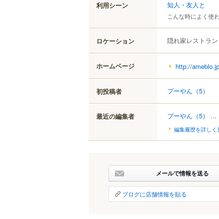
知人・友人と
利用シーン
こんな時によく使
隠れ家レストラン
ロケーション
ホームページ
http://ameblo.j
プーやん
（5）
初投稿者
プーやん
（5）
...
最近の編集者
編集履歴を詳しく
メールで情報を送る
ブログに店舗情報を貼る