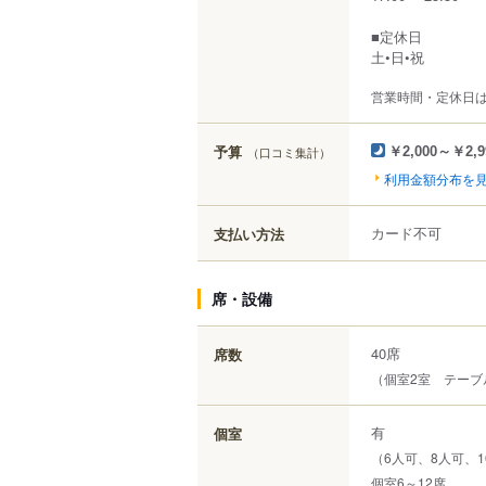
■定休日
土•日•祝
営業時間・定休日
予算
（口コミ集計）
￥2,000～￥2,9
利用金額分布を
カード不可
支払い方法
席・設備
40席
席数
（個室2室 テーブ
有
個室
（6人可、8人可、1
個室6～12席