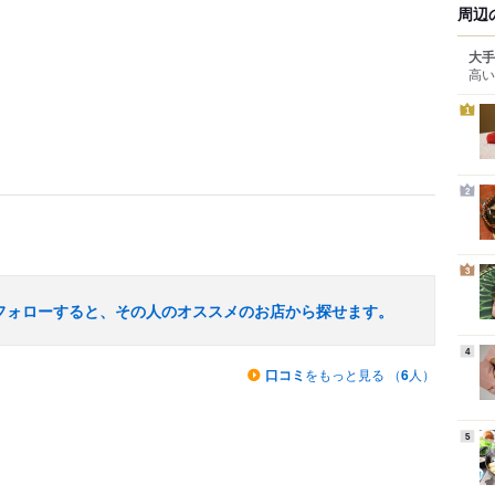
周辺
大手
高い
1
2
3
フォローすると、その人のオススメのお店から探せます。
4
口コミ
をもっと見る （
6
人）
5