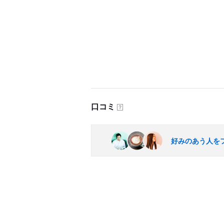
口コミ
？
好みのあう人を