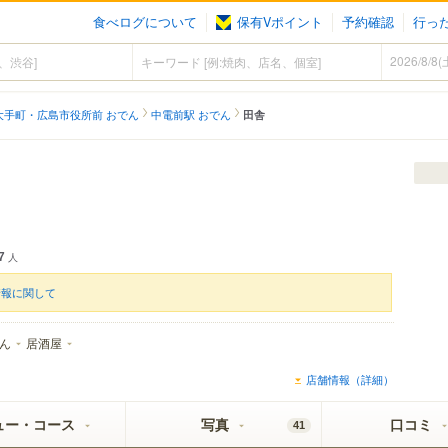
食べログについて
保有Vポイント
予約確認
行っ
大手町・広島市役所前 おでん
中電前駅 おでん
田舎
7
人
情報に関して
ん
居酒屋
店舗情報（詳細）
ュー・コース
写真
口コミ
41