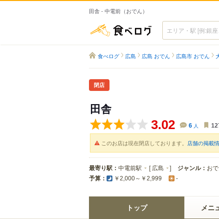
田舎 - 中電前（おでん）
食べログ
食べログ
広島
広島 おでん
広島市 おでん
閉店
田舎
3.02
6
人
12
このお店は現在閉店しております。
店舗の掲載
最寄り駅：
中電前駅
[
広島
]
ジャンル：
おで
予算：
￥2,000～￥2,999
-
トップ
メニ