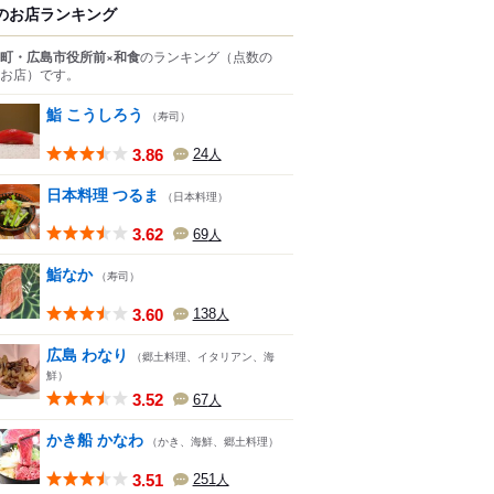
のお店ランキング
町・広島市役所前×和食
のランキング
（点数の
お店）
です。
鮨 こうしろう
（寿司）
3.86
24
人
日本料理 つるま
（日本料理）
3.62
69
人
鮨なか
（寿司）
3.60
138
人
広島 わなり
（郷土料理、イタリアン、海
鮮）
3.52
67
人
かき船 かなわ
（かき、海鮮、郷土料理）
3.51
251
人