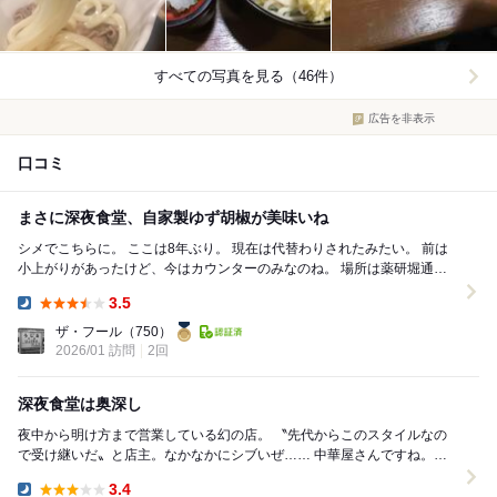
すべての写真を見る（46件）
広告を非表示
口コミ
まさに深夜食堂、自家製ゆず胡椒が美味いね
シメでこちらに。 ここは8年ぶり。 現在は代替わりされたみたい。 前は
小上がりがあったけど、今はカウンターのみなのね。 場所は薬研堀通り
の龍王を弥生町方面に曲がった...
3.5
Dinner:
ザ・フール
（750）
2026/01 訪問
2回
深夜食堂は奥深し
夜中から明け方まで営業している幻の店。 〝先代からこのスタイルなの
で受け継いだ〟と店主。なかなかにシブいぜ…… 中華屋さんですね。お
腹が満たされていたけど飲み友のご希望...
3.4