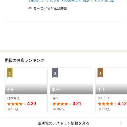
【広島市】オムライスの美味しいお店！エリア別5選
食べログまとめ編集部
周辺のお店ランキング
1
2
3
永山
壮士
中土
日本料理
寿司
フレンチ
4.30
4.21
4.12
157人
197人
193人
薬研堀
のレストラン情報を見る