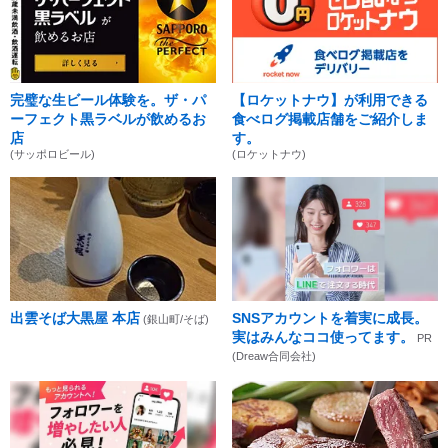
完璧な生ビール体験を。ザ・パ
【ロケットナウ】が利用できる
ーフェクト黒ラベルが飲めるお
食べログ掲載店舗をご紹介しま
店
す。
(サッポロビール)
(ロケットナウ)
出雲そば大黒屋 本店
SNSアカウントを着実に成長。
(銀山町/そば)
実はみんなココ使ってます。
PR
(Dreaw合同会社)