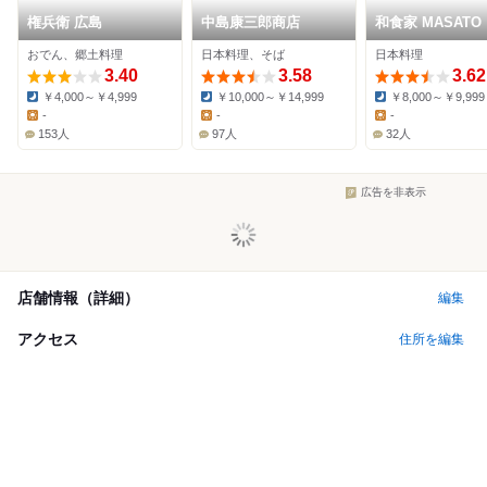
権兵衛 広島
中島康三郎商店
和食家 MASATO
おでん、郷土料理
日本料理、そば
日本料理
3.40
3.58
3.62
￥4,000～￥4,999
￥10,000～￥14,999
￥8,000～￥9,999
Dinner:
Dinner:
Dinner:
-
-
-
Lunch:
Lunch:
Lunch:
153人
97人
32人
広告を非表示
店舗情報（詳細）
編集
アクセス
住所を編集