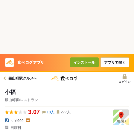
インストール
アプリで開く
銀山町駅グルメへ
ログイン
小福
銀山町駅/レストラン
3.07
18
人
277
人
～￥999
-
日曜日