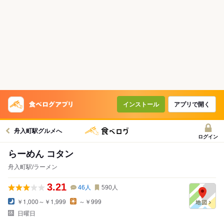
インストール
アプリで開く
舟入町駅グルメへ
ログイン
らーめん コタン
舟入町駅/ラーメン
3.21
46
人
590
人
￥1,000～￥1,999
～￥999
日曜日