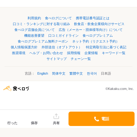
利用規約
食べログについて
携帯電話番号認証とは
口コミ・ランキングに対する取り組み
飲食店・飲食企業様向けサービス
食べログ店舗会員について
広告（メーカー・団体様等向け）について
機能改善要望
口コミガイドライン
食べログプレミアム
食べログプレミアム無料クーポン
ネット予約（リクエスト予約）
個人情報保護方針
外部送信（オプトアウト）
特定商取引法に基づく表記
推奨環境
ヘルプ・お問い合わせ
採用情報
企業情報
キーワード一覧
サイトマップ
チェーン一覧
言語：
English
简体中文
繁體中文
한국어
日本語
©Kakaku.com, Inc.
電話
行った
保存
共有