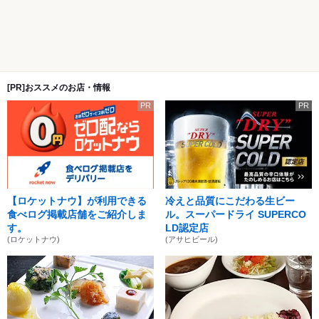
[PR]おススメのお店・情報
PR
PR
【ロケットナウ】が利用できる
冷えと品質にこだわる生ビー
食べログ掲載店舗をご紹介しま
ル。スーパードライ SUPERCO
す。
LD認定店
(ロケットナウ)
(アサヒビール)