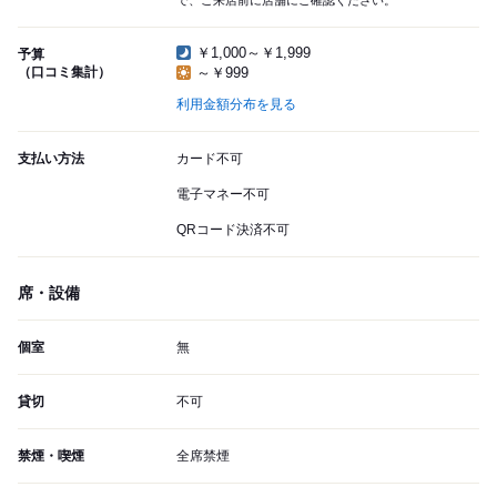
で、ご来店前に店舗にご確認ください。
￥1,000～￥1,999
予算
（口コミ集計）
～￥999
利用金額分布を見る
支払い方法
カード不可
電子マネー不可
QRコード決済不可
席・設備
個室
無
貸切
不可
禁煙・喫煙
全席禁煙