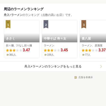
周辺のラーメンランキング
舟入
×
ラーメン
のランキング（点数の高いお店）です。
1
2
3
きさく
中華そば 寿々女
喜八屋
担々麺、汁なし担々麺
ラーメン
ラーメン、居酒屋
3.47
3.45
3.37
361人
159人
77人
舟入×ラーメン
のランキングをもっと見る
広告を非表示