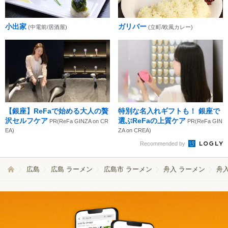
小出家
ガリバー
(中電前/居酒屋)
(立町/欧風カレー)
【銀座】ReFaで始める大人の贅
特別な名入れギフトも！ 銀座で
沢セルフケア
選ぶReFaの上質ケア
PR(ReFa GINZA on CR
PR(ReFa GIN
EA)
ZA on CREA)
Recommended by
広島
広島 ラーメン
広島市 ラーメン
舟入 ラーメン
舟