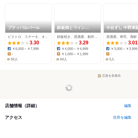
プティバルバール
鉄板焼とワイン
や台ずし 中野東
F.L.a.T
町店
ビストロ、ステーキ、オイスターバー
鉄板焼き、居酒屋、創作料理
居酒屋、寿司、海鮮
3.30
3.29
3.01
￥6,000～￥7,999
￥4,000～￥4,999
￥3,000～￥3,999
Dinner:
Dinner:
Dinner:
-
￥1,000～￥1,999
-
Lunch:
Lunch:
Lunch:
50人
64人
5人
広告を非表示
店舗情報（詳細）
編集
アクセス
住所を編集