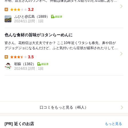
不明、店主さんのワンオペ。 外観は煉瓦調タイル貼りのビル1階にあり、
白い電灯看板、ガラス張り壁&ガラ...
3.2
Lunch:
ふひと@広島
（1889）
2024/11 訪問
1回
色んな食材の旨味がコタンらーめんに
皆さん、花粉症は大丈夫ですか？ ここ10年近くワタシも春先、鼻や目が
グジョグジョになるんだけど、ふと気付いたら症状が緩和されたりして
て、よくＴＶで流れてるように、どうやら花粉...
3.5
Lunch:
耶蘇
（1382）
2024/03 訪問
1回
口コミをもっと見る（46人）
[PR] 近くのお店
もっと見る