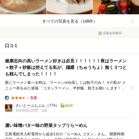
すべての写真を見る（148件）
広告を非表示
口コミ
健康志向の高いラーメン好きは必見！！！！！！夜はラーメン
＋餃子＋炒飯は控えてる私が、躊躇（ちゅうちょ）無く３つと
も頼んでしまった！！！！
夜にラーメン食べる時は、ラーメンonly若しくは餃子のみ！ その私が メ
ニュー表をみた途端 「コタンラーメン、半炒飯、餃子お願いします！」
と言ってしまいました(*´∀｀*)…...
3.8
Dinner:
さいとーぶんぶん
（774）
2026/05 訪問
1回
濃い味噌バター味の野菜タップリらーめん
広島電鉄舟入町電停から徒歩1分の「らーめん コタン」さん。 開業時期