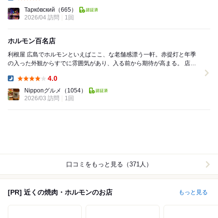
Dinner:
Тарко́вский
（665）
2026/04 訪問
1回
ホルモン百名店
利根屋 広島でホルモンといえばここ、な老舗感漂う一軒。赤提灯と年季
の入った外観からすでに雰囲気があり、入る前から期待が高まる。 店内
はカウンター中心の鉄板スタイルで、目...
4.0
Dinner:
Nipponグルメ
（1054）
2026/03 訪問
1回
口コミをもっと見る（371人）
[PR] 近くの焼肉・ホルモンのお店
もっと見る