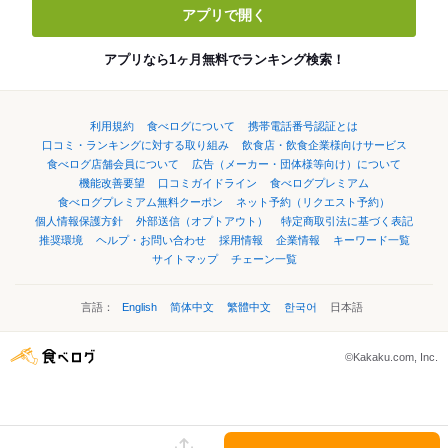
アプリで開く
アプリなら1ヶ月無料でランキング検索！
利用規約
食べログについて
携帯電話番号認証とは
口コミ・ランキングに対する取り組み
飲食店・飲食企業様向けサービス
食べログ店舗会員について
広告（メーカー・団体様等向け）について
機能改善要望
口コミガイドライン
食べログプレミアム
食べログプレミアム無料クーポン
ネット予約（リクエスト予約）
個人情報保護方針
外部送信（オプトアウト）
特定商取引法に基づく表記
推奨環境
ヘルプ・お問い合わせ
採用情報
企業情報
キーワード一覧
サイトマップ
チェーン一覧
言語：
English
简体中文
繁體中文
한국어
日本語
©Kakaku.com, Inc.