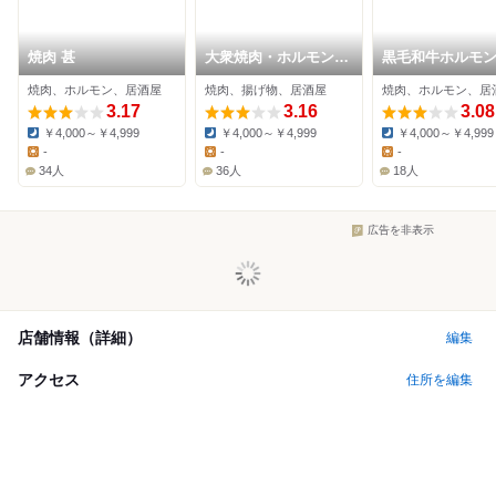
焼肉 甚
大衆焼肉・ホルモン天
黒毛和牛ホルモン
ぷら サコイ食堂
衆焼肉しんすけ 
焼肉、ホルモン、居酒屋
焼肉、揚げ物、居酒屋
焼肉、ホルモン、居
薬研堀
3.17
3.16
3.08
￥4,000～￥4,999
￥4,000～￥4,999
￥4,000～￥4,999
Dinner:
Dinner:
Dinner:
-
-
-
Lunch:
Lunch:
Lunch:
34人
36人
18人
広告を非表示
店舗情報（詳細）
編集
アクセス
住所を編集