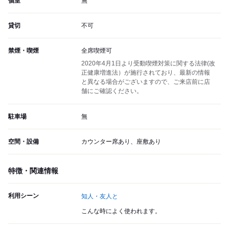
個室
無
貸切
不可
禁煙・喫煙
全席喫煙可
2020年4月1日より受動喫煙対策に関する法律(改
正健康増進法）が施行されており、最新の情報
と異なる場合がございますので、ご来店前に店
舗にご確認ください。
駐車場
無
空間・設備
カウンター席あり、座敷あり
特徴・関連情報
利用シーン
知人・友人と
こんな時によく使われます。