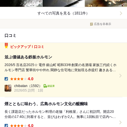
すべての写真を見る（1811件）
広告を非表示
口コミ
ピックアップ！口コミ
並ぶ価値ある鉄板ホルモン
2026/5 百名店2025☆ 電停 銀山町 昭和33年創業の名酒場 家族三代続くホ
ルモン専門店 繁華街やや外れ 閑静な住宅地に突如現る赤提灯 趣きある佇
まい 旧き良き変わらぬ激シブな店内 女性だけで元気に切盛り 行列必至の
4.0
人気店 待ち覚悟で伺うも並びなくす...
Dinner:
chibatan
（1592）
2026/05 訪問
1回
煙とともに味わう、広島ホルモン文化の醍醐味
長く課題店だったホルモン料理の老舗「利根屋」さんに初訪問。開店20
分前の17:40に到着すると、並びはわずか2人。無事に1回転目で店内へ。
まずはキリンラガーにキムチを合わせ...
4.0