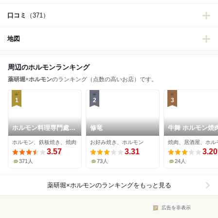
口コミ
（371）
地図
周辺のホルモンランキング
薬研堀
×
ホルモン
のランキング（点数の高いお店）です。
1
2
3
ホルモン料理専門處
修竜
牛舞 ホルモン焼
利根屋
場
ホルモン、鉄板焼き、焼肉
お好み焼き、ホルモン
焼肉、居酒屋、ホル
3.57
3.31
3.20
371人
73人
24人
薬研堀×ホルモン
のランキングをもっと見る
広告を非表示