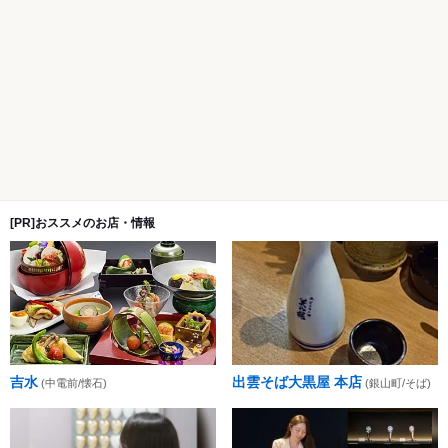
[PR]おススメのお店・情報
吉水
出雲そば大黒屋 本店
(中電前/懐石)
(銀山町/そば)