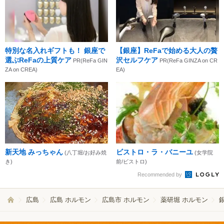
特別な名入れギフトも！ 銀座で
【銀座】ReFaで始める大人の贅
選ぶReFaの上質ケア
沢セルフケア
PR(ReFa GIN
PR(ReFa GINZA on CR
ZA on CREA)
EA)
新天地 みっちゃん
ビストロ・ラ・バニーユ
(八丁堀/お好み焼
(女学院
き)
前/ビストロ)
Recommended by
広島
広島 ホルモン
広島市 ホルモン
薬研堀 ホルモン