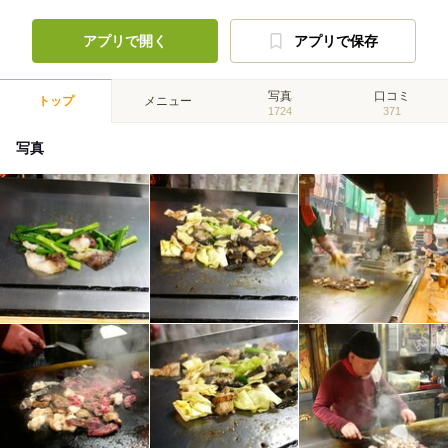
アプリで開く
アプリで保存
写真
口コミ
トップ
メニュー
1724
371
写真