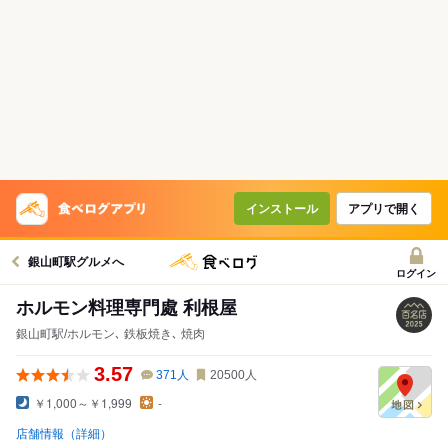
インストール
アプリで開く
銀山町駅グルメへ
ログイン
ホルモン料理専門處 利根屋
銀山町駅/ホルモン､ 鉄板焼き､ 焼肉
3.57
371
人
20500
人
￥1,000～￥1,999
-
店舗情報（詳細）