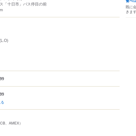
食べ
ス「十日市」バス停目の前
既に
m
きま
L.O)
99
99
見る
、JCB、AMEX）