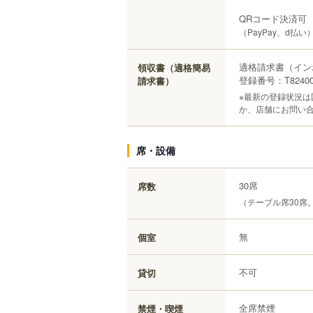
QRコード決済可
（PayPay、d払い
適格請求書（イン
領収書（適格簡易
登録番号：T824000
請求書）
※最新の登録状況
か、店舗にお問い
席・設備
30席
席数
（テーブル席30席
無
個室
不可
貸切
全席禁煙
禁煙・喫煙