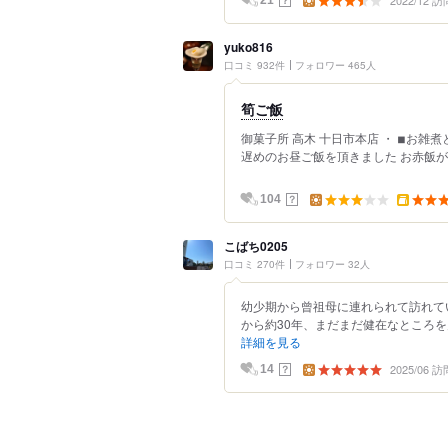
2022/12 訪
yuko816
口コミ 932件
フォロワー 465人
筍ご飯
御菓子所 高木 十日市本店 ・ ◾︎お雑
遅めのお昼ご飯を頂きました お赤飯が切
？
104
こばち0205
口コミ 270件
フォロワー 32人
幼少期から曾祖母に連れられて訪れて
から約30年、まだまだ健在なところを
詳細を見る
2025/06 訪
？
14