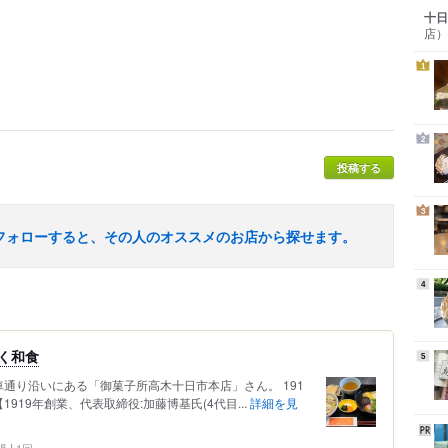
十日
店）
1
2
投稿する
3
フォローすると、その人のオススメのお店から探せます。
4
く和食
5
通り沿いにある「御菓子所高木十日市本店」さん。 191
919年創業、代表取締役:加藤博基氏(4代目...
詳細を見