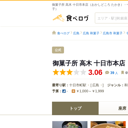
御菓子所 高木 十日市本店（おかしどころ たかき） -
子）
食べログ
食べログ
広島
広島 和菓子
広島市 和菓子
公式
御菓子所 高木 十日市本店
3.06
39
人
6
最寄り駅：
十日市町駅
[
広島
]
ジャンル：
和
予算：
-
￥1,000～￥1,999
トップ
座席