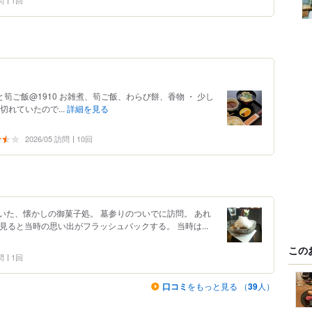
問
1回
煮と筍ご飯@1910 お雑煮、筍ご飯、わらび餅、香物 ・ 少し
れていたので...
詳細を見る
2026/05 訪問
10回
いた、懐かしの御菓子処。 墓参りのついでに訪問。 あれ
見ると当時の思い出がフラッシュバックする。 当時は...
この
問
1回
口コミ
をもっと見る （
39
人）