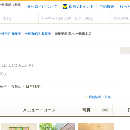
 十日市町（和菓
食べログについて
保有Vポイント
予約確認
行っ
十日市町 和菓子
十日市町駅 和菓子
御菓子所 高木 十日市本店
（おかしどころ たかき）
98
人
菓子
喫茶店
日本料理
店舗情報（詳細）
メニュー・コース
写真
227