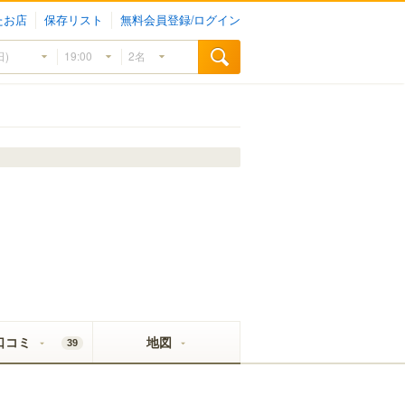
たお店
保存リスト
無料会員登録/ログイン
口コミ
地図
39