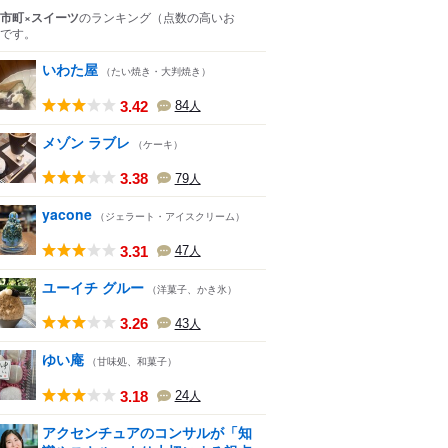
市町×スイーツ
のランキング
（点数の高いお
です。
いわた屋
（たい焼き・大判焼き）
3.42
84
人
メゾン ラブレ
（ケーキ）
3.38
79
人
yacone
（ジェラート・アイスクリーム）
3.31
47
人
ユーイチ グルー
（洋菓子、かき氷）
3.26
43
人
ゆい庵
（甘味処、和菓子）
3.18
24
人
アクセンチュアのコンサルが「知