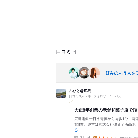
口コミ
？
好みのあう人を
ふひと@広島
口コミ 3,437件
フォロワー 1,891人
大正8年創業の老舗和菓子店で頂
広島電鉄十日市電停から徒歩1分、電車
9開業、運営は株式会社御菓子所高木【1
る
？
21