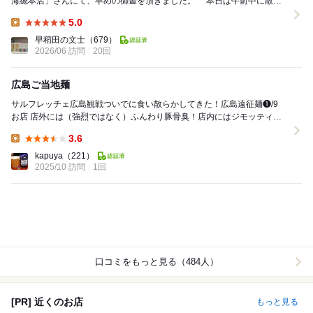
海總本店」さんにて、早めの御晝を頂きました。 本日は午前中に散髪
を濟ませて、十一時まへですが、早めに御晝を...
5.0
Lunch:
早稻田の文士
（679）
2026/06 訪問
20回
広島ご当地麺
サルフレッチェ広島観戦ついでに食い散らかしてきた！広島遠征麺❶/9
お店 店外には（強烈ではなく）ふんわり豚骨臭！店内にはジモッティそ
れも割と年齢層高めで溢れてる ...
3.6
Lunch:
kapuya
（221）
2025/10 訪問
1回
口コミをもっと見る（484人）
[PR] 近くのお店
もっと見る