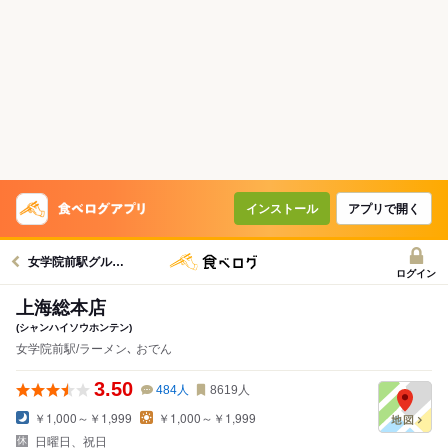
インストール
アプリで開く
女学院前駅グルメへ
ログイン
上海総本店
(シャンハイソウホンテン)
女学院前駅/ラーメン､ おでん
3.50
484
人
8619
人
￥1,000～￥1,999
￥1,000～￥1,999
日曜日、祝日