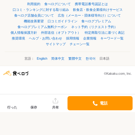
利用規約
食べログについて
携帯電話番号認証とは
口コミ・ランキングに対する取り組み
飲食店・飲食企業様向けサービス
食べログ店舗会員について
広告（メーカー・団体様等向け）について
機能改善要望
口コミガイドライン
食べログプレミアム
食べログプレミアム無料クーポン
ネット予約（リクエスト予約）
個人情報保護方針
外部送信（オプトアウト）
特定商取引法に基づく表記
推奨環境
ヘルプ・お問い合わせ
採用情報
企業情報
キーワード一覧
サイトマップ
チェーン一覧
言語：
English
简体中文
繁體中文
한국어
日本語
©Kakaku.com, Inc.
電話
行った
保存
共有