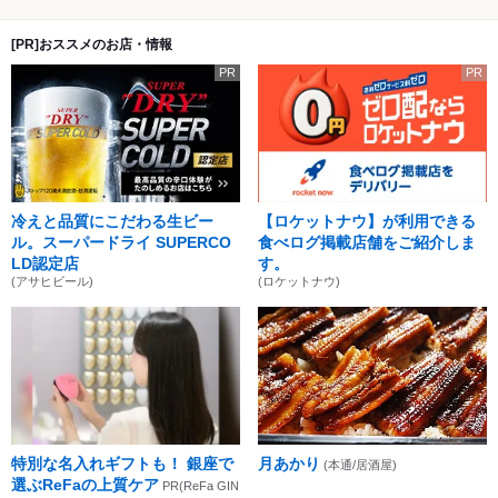
[PR]おススメのお店・情報
PR
PR
冷えと品質にこだわる生ビー
【ロケットナウ】が利用できる
ル。スーパードライ SUPERCO
食べログ掲載店舗をご紹介しま
LD認定店
す。
(アサヒビール)
(ロケットナウ)
特別な名入れギフトも！ 銀座で
月あかり
(本通/居酒屋)
選ぶReFaの上質ケア
PR(ReFa GIN