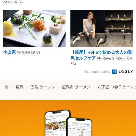
ZA on CREA)
小出家
【銀座】ReFaで始める大人の贅
(中電前/居酒屋)
沢セルフケア
PR(ReFa GINZA on CR
EA)
Recommended by
広島
広島 ラーメン
広島市 ラーメン
八丁堀・幟町 ラーメ