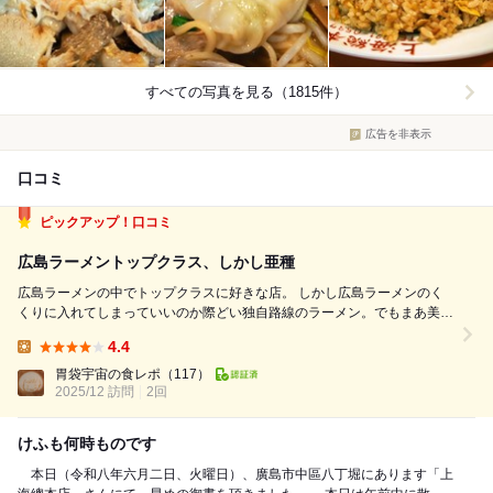
すべての写真を見る（1815件）
広告を非表示
口コミ
ピックアップ！口コミ
広島ラーメントップクラス、しかし亜種
広島ラーメンの中でトップクラスに好きな店。 しかし広島ラーメンのく
くりに入れてしまっていいのか際どい独自路線のラーメン。でもまあ美味
ければ正義。 中華そば800円 半チャン200円 を注文。 中華そばはアツア
4.4
ツでの提供が嬉しい。 スープを一口飲むとかなり豚臭いが、しかし味わ
Lunch:
いはす...
胃袋宇宙の食レポ
（117）
2025/12 訪問
2回
けふも何時ものです
本日（令和八年六月二日、火曜日）、廣島市中區八丁堀にあります「上