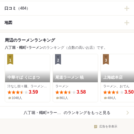
口コミ
（484）
地図
周辺のラーメンランキング
八丁堀・幟町
×
ラーメン
のランキング（点数の高いお店）です。
1
2
3
中華そば くにまつ
尾道ラーメン 暁
上海総本店
汁なし担々麺、ラーメン、担々麺
ラーメン
ラーメン、おでん
3.59
3.58
3.50
1048人
861人
484人
八丁堀・幟町×ラーメン
のランキングをもっと見る
広告を非表示