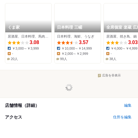
くま家
日本料理 三嵋
全席個室 楽蔵 広
央通り店
居酒屋、日本料理、馬肉料理
日本料理、海鮮、うなぎ
居酒屋、焼き鳥、鍋
3.08
3.57
3.03
￥3,000～￥3,999
￥10,000～￥14,999
￥4,000～￥4,999
Dinner:
Dinner:
Dinner:
-
￥2,000～￥2,999
-
Lunch:
Lunch:
Lunch:
20人
99人
38人
広告を非表示
店舗情報（詳細）
編集
アクセス
住所を編集