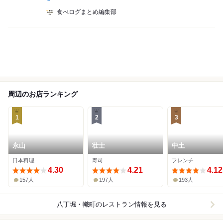
食べログまとめ編集部
周辺のお店ランキング
1
2
3
永山
壮士
中土
日本料理
寿司
フレンチ
4.30
4.21
4.12
157人
197人
193人
八丁堀・幟町
のレストラン情報を見る