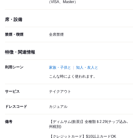
（VISA、Master）
席・設備
禁煙・喫煙
全席禁煙
特徴・関連情報
利用シーン
家族・子供と
知人・友人と
こんな時によく使われます。
サービス
テイクアウト
ドレスコード
カジュアル
備考
【ディムサム(飲茶)】全種類＄2.29(チップ込み､
州税別)
【クレジットカード】$10以上カードOK