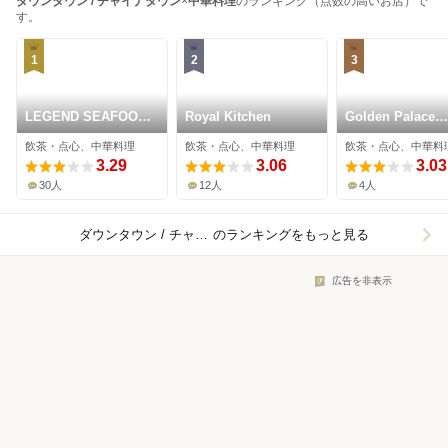
ダウンタウン / チャイナタウン
×
中華料理
のランキング（点数の高いお店）で
す。
1
2
3
LEGEND SEAFOOD
Royal Kitchen
Golden Palace
RESTAURANT
Seafood
飲茶・点心、中華料理
飲茶・点心、中華料理
飲茶・点心、中華料
3.29
3.06
3.03
30人
12人
4人
ダウンタウン / チャイナタウン×中華料理
のランキングをもっと見る
広告を非表示