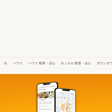
ハワイ
ハワイ 飲茶・点心
ホノルル 飲茶・点心
ダウンタウ