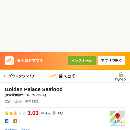
インストール
アプリで開く
ダウンタウン / チャイナタウングルメへ
ログイン
Golden Palace Seafood
(大鴻運酒楼/ゴールデン パレス)
飲茶・点心､ 中華料理
3.03
4
人
30
人
-
-