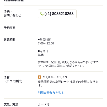
予約・
(+1) 8085218268
お問い合わせ
予約可否
営業時間
■営業時間
7:00～22:00
■定休日
無休
営業時間・定休日は変更となる場合がございますの
で、ご来店前に店舗にご確認ください。
￥1,000～￥1,999
予算
（口コミ集計）
※訪問時点の為替レート換算での金額になりま
す。
利用金額分布を見る
支払い方法
カード可