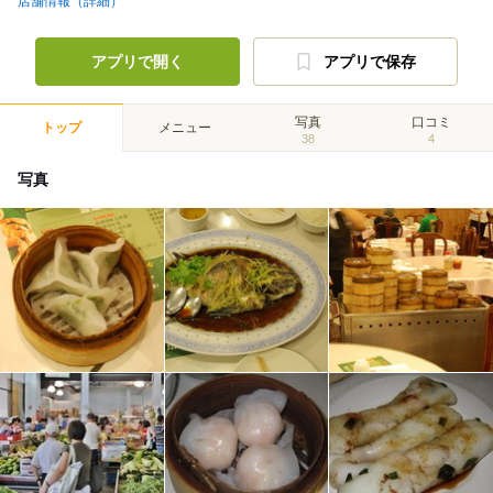
店舗情報（詳細）
アプリで開く
アプリで保存
写真
口コミ
トップ
メニュー
38
4
写真