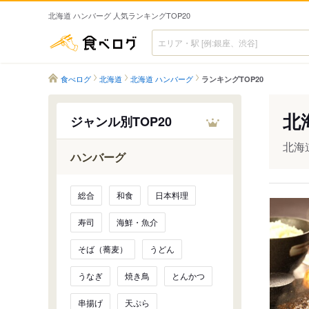
北海道 ハンバーグ 人気ランキングTOP20
食べログ
食べログ
北海道
北海道 ハンバーグ
ランキングTOP20
北
ジャンル別TOP20
北海
ハンバーグ
総合
和食
日本料理
寿司
海鮮・魚介
そば（蕎麦）
うどん
うなぎ
焼き鳥
とんかつ
串揚げ
天ぷら