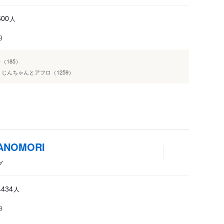
人
600
9
（185）
じんちゃんとアフロ（1259）
NOMORI
グ
人
4434
9