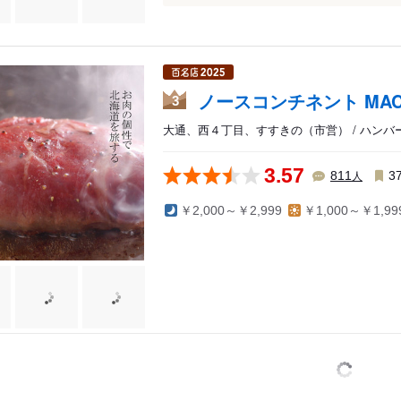
ノースコンチネント MACHI
3
大通、西４丁目、すすきの（市営） / ハンバ
3.57
人
811
3
￥2,000～￥2,999
￥1,000～￥1,99
帯広・十勝
良野・士別
釧路・根室・阿寒・摩周・知床羅臼
前・檜山
セコ・積丹
狩・夕張・深川
小牧・室蘭・えりも