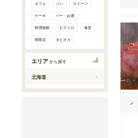
カフェ
パン
スイーツ
ケーキ
バー・お酒
料理旅館
ビストロ
食堂
喫茶店
タピオカ
エリア
から探す
北海道
札幌市
旭川・富
函館・松
小樽・ニ
千歳・石
洞爺・苫