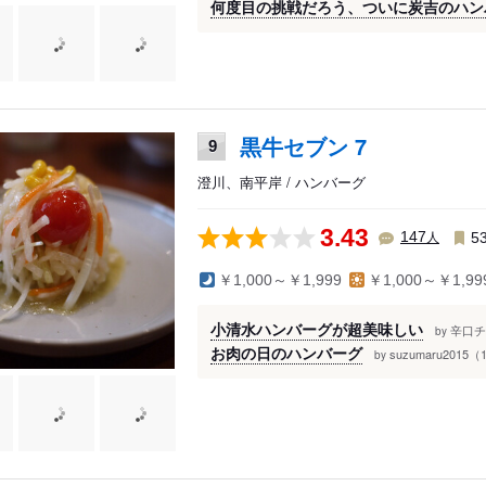
何度目の挑戦だろう、ついに炭吉のハン
黒牛セブン 7
9
澄川、南平岸 / ハンバーグ
3.43
人
147
5
￥1,000～￥1,999
￥1,000～￥1,99
小清水ハンバーグが超美味しい
辛口チ
by
お肉の日のハンバーグ
suzumaru2015（
by