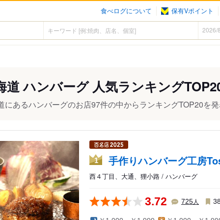
食べログについて
保有Vポイント
海道 ハンバーグ 人気ランキングTOP2
道にあるハンバーグのお店97件の中からランキングTOP20を
手作りハンバーグ工房Tos
1
西４丁目、大通、狸小路 / ハンバーグ
3.72
人
725
3