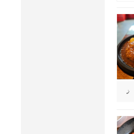
稚内・留
網走・知