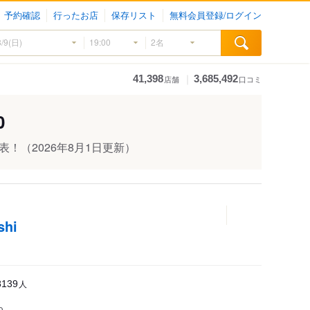
予約確認
行ったお店
保存リスト
無料会員登録/ログイン
｜
41,398
3,685,492
店舗
口コミ
0
発表！
（2026年8月1日更新）
hi
人
8139