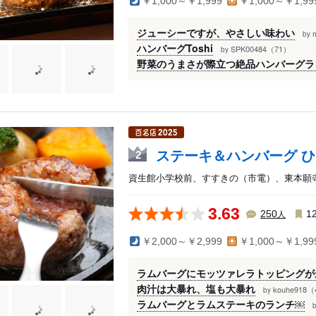
￥1,000～￥1,999
￥1,000～￥1,99
ジューシーですが、やさしい味わい
by
ハンバーグToshi
SPK00484（71）
by
野菜のうまさが際立つ絶品ハンバーグラ
ステーキ＆ハンバーグ ひ
2
資生館小学校前、すすきの（市電）、東本願寺
3.63
人
250
1
￥2,000～￥2,999
￥1,000～￥1,99
ラムバーグにモッツァレラトッピングが
肉汁は大暴れ、塩も大暴れ
kouhe918（
by
ラムバーグとラムステーキのランチ￼