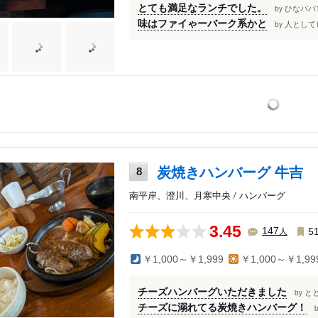
とても満足なランチでした。
ひなパパ1
by
味はファイゃーバーク系かと
人として
by
炭焼きハンバーグ 牛吉
8
南平岸、澄川、月寒中央 / ハンバーグ
3.45
人
147
5
￥1,000～￥1,999
￥1,000～￥1,99
チーズハンバーグいただきました
と
by
チーズに溺れてる炭焼きハンバーグ！