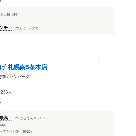
9
mimu36（64）
ンチ！
じかい（29）
by
げ 札幌南5条本店
前 / ハンバーグ
人
2236
9
最高！
ぐるてん☺︎（105）
by
433）
アキタン34（8020）
by