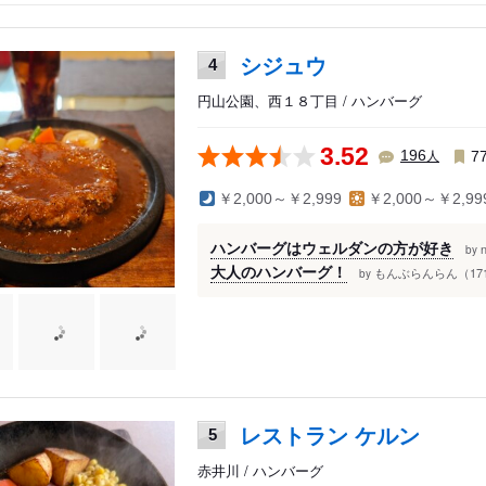
萌・音威子府
床斜里・北見・紋別
シジュウ
4
円山公園、西１８丁目 / ハンバーグ
3.52
人
196
7
￥2,000～￥2,999
￥2,000～￥2,99
ハンバーグはウェルダンの方が好き
by
大人のハンバーグ！
もんぶらんらん（17
by
レストラン ケルン
5
赤井川 / ハンバーグ