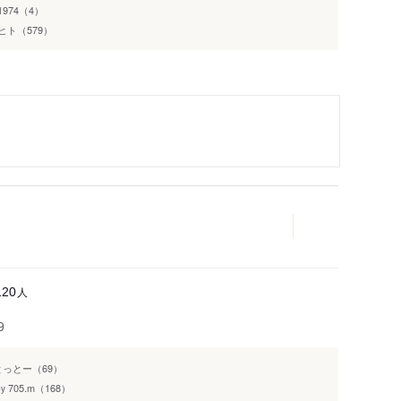
974（4）
ヒト（579）
人
120
9
とっとー（69）
705.m（168）
by