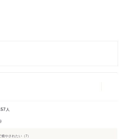
人
157
9
で癒やされたい（7）