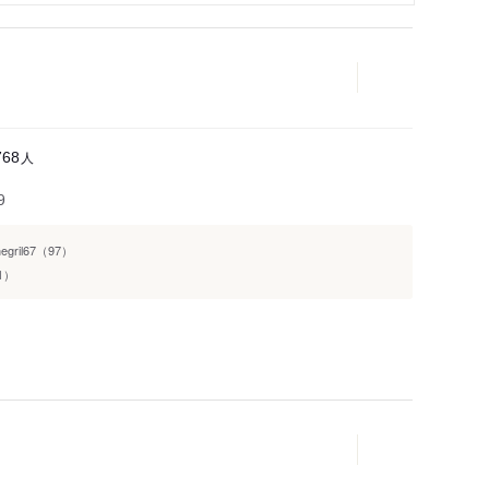
人
768
9
negril67（97）
1）