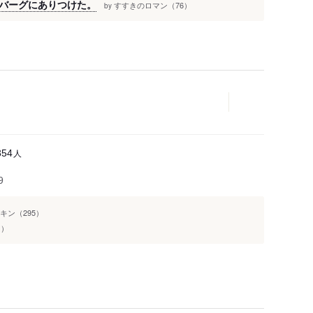
バーグにありつけた。
すすきのロマン（76）
by
人
354
9
キン（295）
1）