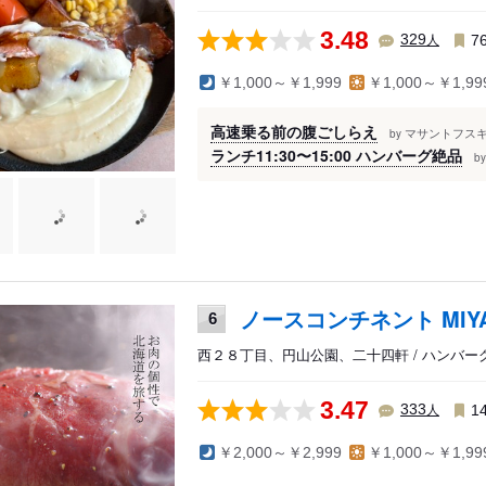
3.48
人
329
7
￥1,000～￥1,999
￥1,000～￥1,99
高速乗る前の腹ごしらえ
マサントフスキ
by
ランチ11:30〜15:00 ハンバーグ絶品
by
ノースコンチネント MIYA
6
西２８丁目、円山公園、二十四軒 / ハンバー
3.47
人
333
1
￥2,000～￥2,999
￥1,000～￥1,99