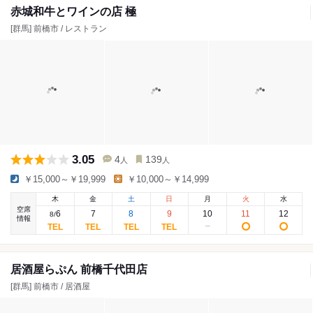
赤城和牛とワインの店 極
[群馬] 前橋市 / レストラン
3.05
4
139
人
人
￥15,000～￥19,999
￥10,000～￥14,999
木
金
土
日
月
火
水
空席
6
7
8
9
10
11
12
8
/
情報
居酒屋らぷん 前橋千代田店
[群馬] 前橋市 / 居酒屋