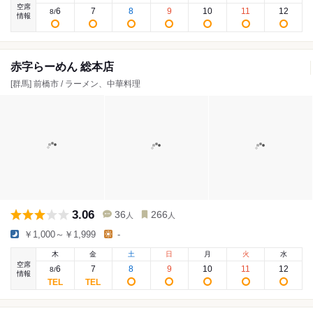
空席
6
7
8
9
10
11
12
8
/
情報
赤字らーめん 総本店
[群馬] 前橋市 / ラーメン、中華料理
3.06
36
266
人
人
￥1,000～￥1,999
-
木
金
土
日
月
火
水
空席
6
7
8
9
10
11
12
8
/
情報