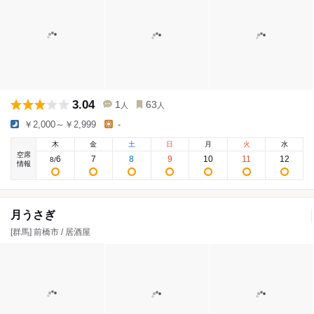
3.04
1
63
人
人
￥2,000～￥2,999
-
木
金
土
日
月
火
水
空席
6
7
8
9
10
11
12
8
/
情報
月うさぎ
[群馬] 前橋市 / 居酒屋