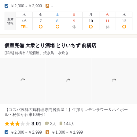
￥2,000～￥2,999
-
木
金
土
日
月
火
水
空席
6
7
8
9
10
11
12
8
/
情報
個室完備 大衆とり酒場 とりいちず 前橋店
[群馬] 前橋市 / 居酒屋、焼き鳥、水炊き
【コスパ抜群の鶏料理専門居酒屋！】生搾りレモンサワー＆ハイボー
ル・秘伝かわ串109円！
3.01
3
144
人
人
￥2,000～￥2,999
￥1,000～￥1,999