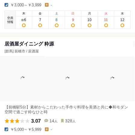
￥3,000～￥3,999
-
木
金
土
日
月
火
水
空席
6
7
8
9
10
11
12
8
/
情報
居酒屋ダイニング 粋源
[群馬] 前橋市 / 居酒屋
【前橋駅5分】素材からこだわった手作り料理を美酒と共に◆和モダン
空間で過ごす粋なひと時
3.07
14
328
人
人
￥5,000～￥5,999
-