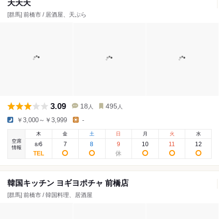
天天天
[群馬] 前橋市 / 居酒屋、天ぷら
3.09
18
495
人
人
￥3,000～￥3,999
-
木
金
土
日
月
火
水
空席
6
7
8
9
10
11
12
8
/
情報
韓国キッチン ヨギヨポチャ 前橋店
[群馬] 前橋市 / 韓国料理、居酒屋