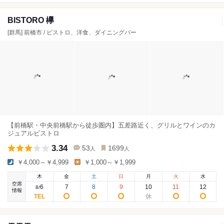
BISTORO 欅
[群馬] 前橋市 / ビストロ、洋食、ダイニングバー
【前橋駅・中央前橋駅から徒歩圏内】五差路近く、グリルとワインのカ
ジュアルビストロ
3.34
53
1699
人
人
￥4,000～￥4,999
￥1,000～￥1,999
木
金
土
日
月
火
水
空席
6
7
8
9
10
11
12
8
/
情報