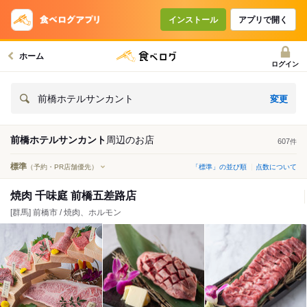
インストール
アプリで開く
ホーム
ログイン
変更
前橋ホテルサンカント
前橋ホテルサンカント
周辺の
お店
607
件
標準
（予約・PR店舗優先）
「標準」の並び順
点数について
焼肉 千味庭 前橋五差路店
[群馬] 前橋市 / 焼肉、ホルモン