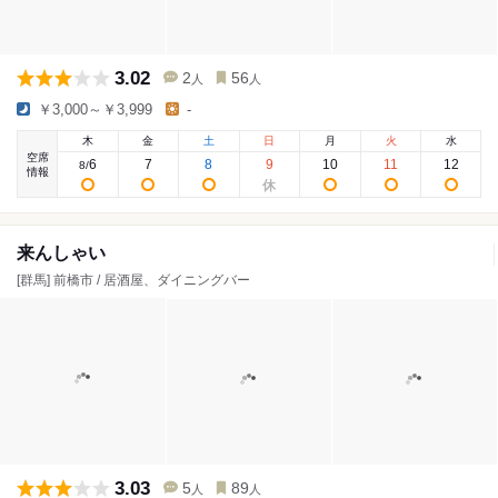
3.02
2
56
人
人
￥3,000～￥3,999
-
木
金
土
日
月
火
水
空席
6
7
8
9
10
11
12
8
/
情報
来んしゃい
[群馬] 前橋市 / 居酒屋、ダイニングバー
3.03
5
89
人
人