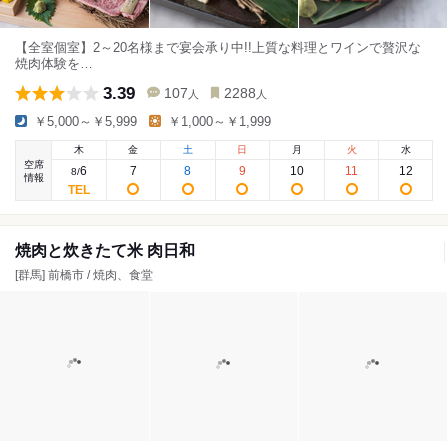
【全室個室】2～20名様まで宴会承り中!!上質な料理とワインで贅沢な
焼肉体験を…
3.39
107
2288
人
人
￥5,000～￥5,999
￥1,000～￥1,999
木
金
土
日
月
火
水
空席
6
7
8
9
10
11
12
8
/
情報
焼肉と炊きたて米 肉日和
[群馬] 前橋市 / 焼肉、食堂