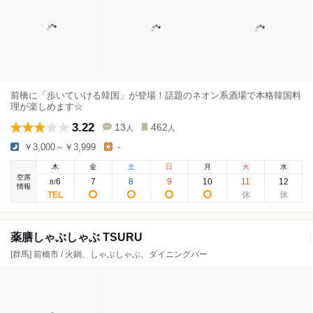
前橋に「歩いていける韓国」が登場！話題のネオン系酒場で本格韓国料
理が楽しめます☆
3.22
13
462
人
人
￥3,000～￥3,999
-
木
金
土
日
月
火
水
空席
6
7
8
9
10
11
12
8
/
情報
薬膳しゃぶしゃぶ TSURU
[群馬] 前橋市 / 火鍋、しゃぶしゃぶ、ダイニングバー