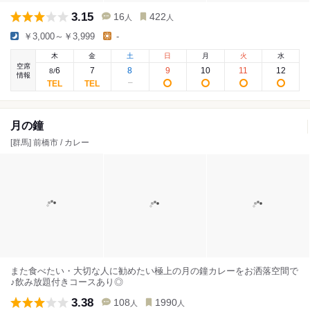
3.15
16
422
人
人
￥3,000～￥3,999
-
木
金
土
日
月
火
水
空席
6
7
8
9
10
11
12
8
/
情報
月の鐘
[群馬] 前橋市 / カレー
また食べたい・大切な人に勧めたい極上の月の鐘カレーをお洒落空間で
♪飲み放題付きコースあり◎
3.38
108
1990
人
人