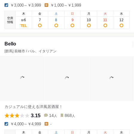
￥3,000～￥3,999
￥1,000～￥1,999
木
金
土
日
月
火
水
空席
6
7
8
9
10
11
12
8
/
情報
Bello
[群馬] 前橋市 / バル、イタリアン
カジュアルに使える洋風居酒屋！
3.15
14
868
人
人
￥4,000～￥4,999
-
木
金
土
日
月
火
水