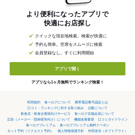
より便利になったアプリで
快適にお店探し
クイックな現在地検索。検索が快適に
予約も簡単。空席をスムーズに検索
会員登録なし。すぐに利用開始
アプリで開く
アプリなら1ヶ月無料でランキング検索！
利用規約
食べログについて
携帯電話番号認証とは
口コミ・ランキングに対する取り組み
点数について
飲食店・飲食企業様向けサービス
食べログ店舗会員について
広告（メーカー・団体様等向け）について
機能改善要望
口コミガイドライン
食べログプレミアム
食べログプレミアム無料クーポン
ネット予約（リクエスト予約）
個人情報保護方針
外部送信（オプトアウト）