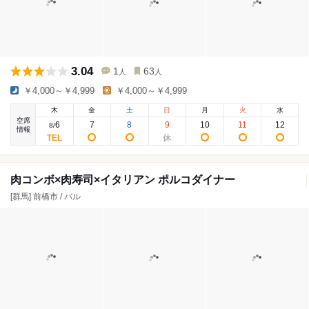
3.04
1
63
人
人
￥4,000～￥4,999
￥4,000～￥4,999
木
金
土
日
月
火
水
空席
6
7
8
9
10
11
12
8
/
情報
肉コンボ×肉寿司×イタリアン ポルコダイナー
[群馬] 前橋市 / バル