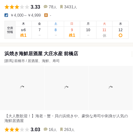
3.33
78
3431
人
人
￥4,000～￥4,999
-
木
金
土
日
月
火
水
空席
6
7
8
9
10
11
12
8
/
情報
1
1
残
残
浜焼き海鮮居酒屋 大庄水産 前橋店
[群馬] 前橋市 / 居酒屋、海鮮、寿司
【大人数歓迎！】海老・蟹・貝の浜焼きや、豪快な寿司や刺身が人気の
海鮮居酒屋
3.03
16
263
人
人