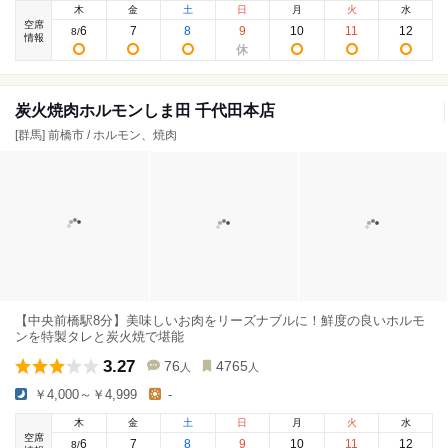
木
金
土
日
月
火
水
空席
6
7
8
9
10
11
12
8
/
情報
炭火焼肉ホルモンしま田 千代田本店
[群馬] 前橋市 / ホルモン、焼肉
【中央前橋駅8分】美味しいお肉をリーズナブルに！鮮度の良いホルモ
ンを特製タレと炭火焼で堪能
3.27
76
4765
人
人
￥4,000～￥4,999
-
木
金
土
日
月
火
水
空席
6
7
8
9
10
11
12
8
/