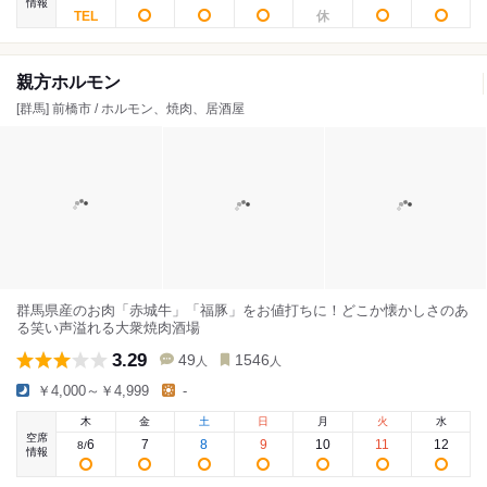
情報
親方ホルモン
[群馬] 前橋市 / ホルモン、焼肉、居酒屋
群馬県産のお肉「赤城牛」「福豚」をお値打ちに！どこか懐かしさのあ
る笑い声溢れる大衆焼肉酒場
3.29
49
1546
人
人
￥4,000～￥4,999
-
木
金
土
日
月
火
水
空席
6
7
8
9
10
11
12
8
/
情報