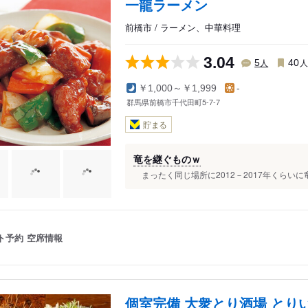
一龍ラーメン
前橋市 / ラーメン、中華料理
3.04
人
5
40
￥1,000～￥1,999
-
群馬県前橋市千代田町5-7-7
貯まる
竜を継ぐものｗ
まったく同じ場所に2012－2017年くらいに
ト予約
空席情報
個室完備 大衆とり酒場 とり