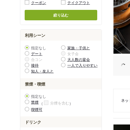
クーポン
テイクアウト
絞り込む
利用シーン
指定なし
家族・子供と
デート
女子会
合コン
大人数の宴会
接待
一人で入りやすい
知人・友人と
禁煙・喫煙
指定なし
ネッ
禁煙
分煙を含む
喫煙可
ドリンク