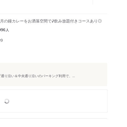
月の鐘カレーをお洒落空間で♪飲み放題付きコースあり◎
人
996
99
庁通り沿い＆中央通り沿いのパーキング利用で、...