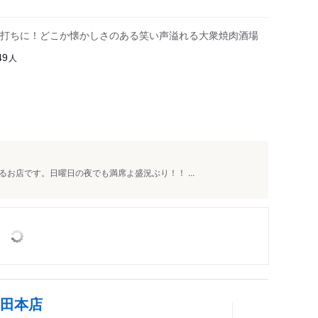
打ちに！どこか懐かしさのある笑い声溢れる大衆焼肉酒場
人
49
お店です。日曜日の夜でも満席よ盛況ぶり！！ ...
代田本店