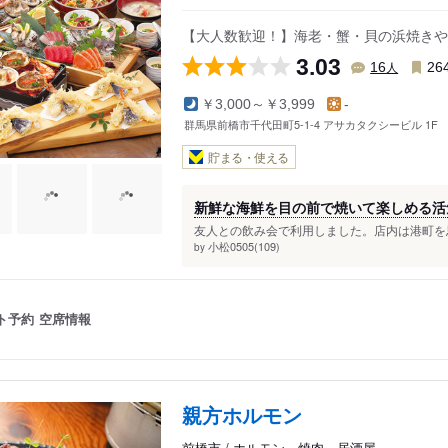
問屋町
【大人数歓迎！】海老・蟹・貝の浜焼きや
3.03
人
16
26
￥3,000～￥3,999
-
群馬県前橋市千代田町5-1-4 アサカタクシービル 1F
貯まる・使える
新鮮な海鮮を目の前で焼いて楽しめる活
友人との飲み会で利用しました。店内は港町を思
小松0505(109)
by
ト予約
空席情報
親方ホルモン
前橋市 / ホルモン、焼肉、居酒屋