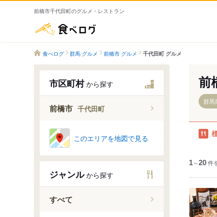
前橋市千代田町のグルメ・レストラン
食べログ
食べログ
群馬 グルメ
前橋市 グルメ
千代田町 グルメ
前
市区町村
から探す
群馬
前橋市
千代田町
このエリアを地図で見る
高井町
1
～
20
件
高花台
ジャンル
から探す
滝窪町
田口町
すべて
千代田町