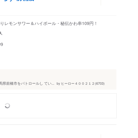
りレモンサワー＆ハイボール・秘伝かわ串109円！
人
99
群馬県前橋市をパトロールし てい...
ヒーロー４００２１２(6703)
by