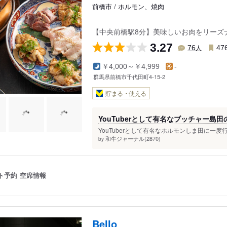
前橋市 / ホルモン、焼肉
【中央前橋駅8分】美味しいお肉をリーズ
3.27
人
76
47
￥4,000～￥4,999
-
群馬県前橋市千代田町4-15-2
貯まる・使える
YouTuberとして有名なブッチャー
YouTuberとして有名なホルモンしま田に一度
和牛ジャーナル(2870)
by
ト予約
空席情報
Bello