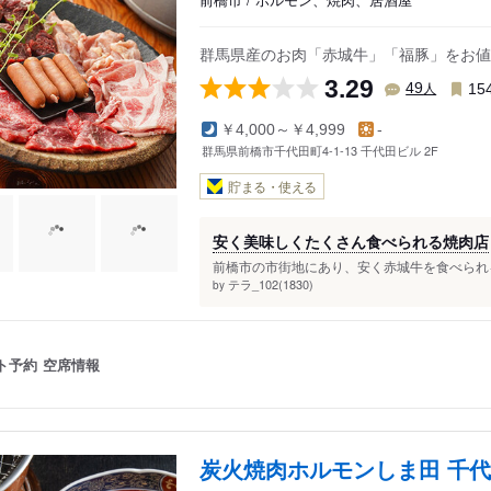
群馬県産のお肉「赤城牛」「福豚」をお値
3.29
人
49
15
￥4,000～￥4,999
-
群馬県前橋市千代田町4-1-13 千代田ビル 2F
貯まる・使える
安く美味しくたくさん食べられる焼肉店
前橋市の市街地にあり、安く赤城牛を食べられる
テラ_102(1830)
by
ト予約
空席情報
炭火焼肉ホルモンしま田 千