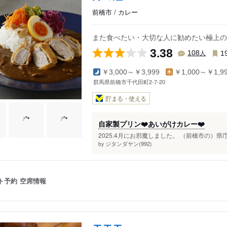
前橋市 / カレー
また食べたい・大切な人に勧めたい極上の
3.38
人
108
1
￥3,000～￥3,999
￥1,000～￥1,9
群馬県前橋市千代田町2-7-20
貯まる・使える
自家製プリン❤️あいがけカレー❤️
2025.4月にお邪魔しました。 （前橋市の）県
ジタンダヤン(992)
by
ト予約
空席情報