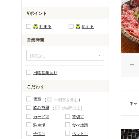
Vポイント
貯まる
使える
営業時間
日曜営業あり
こだわり
個室
半個室を含む
ネッ
飲み放題
3時間以上
カード可
貸切可
駐車場
食べ放題
子供可
ペット可