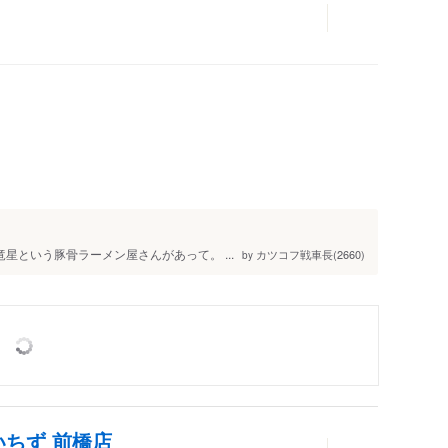
人
竜星という豚骨ラーメン屋さんがあって。 ...
カツコフ戦車長(2660)
by
いちず 前橋店