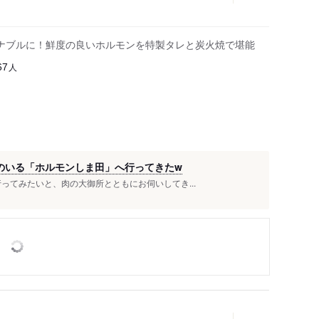
ナブルに！鮮度の良いホルモンを特製タレと炭火焼で堪能
人
67
島田のいる「ホルモンしま田」へ行ってきたw
行ってみたいと、肉の大御所とともにお伺いしてき...