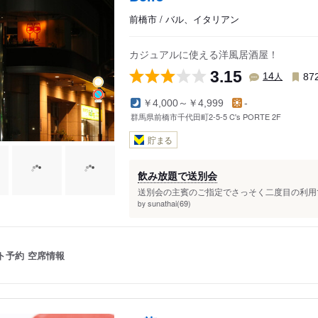
前橋市 / バル、イタリアン
カジュアルに使える洋風居酒屋！
3.15
人
14
87
￥4,000～￥4,999
-
群馬県前橋市千代田町2-5-5 C's PORTE 2F
貯まる
飲み放題で送別会
送別会の主賓のご指定でさっそく二度目の利用で
sunathai(69)
by
ト予約
空席情報