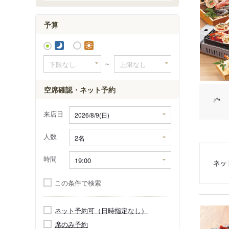
堤町
鶴が谷町
予算
鶴光路町
～
空席確認・ネット予約
来店日
人数
時間
ネッ
この条件で検索
ネット予約可（日時指定なし）
席のみ予約