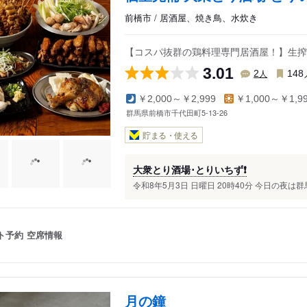
前橋市 / 居酒屋、焼き鳥、水炊き
【コスパ抜群の鶏料理専門居酒屋！】生搾
3.01
人
2
148
￥2,000～￥2,999
￥1,000～￥1,9
群馬県前橋市千代田町5-13-26
貯まる・使える
大衆とり酒場･とりいちず❗️
令和8年5月3日 日曜日 20時40分 今日の夜は
ト予約
空席情報
月の鐘