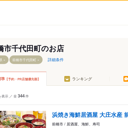
橋市千代田町のお店
詳細条件
県
前橋市千代田町
標準
ランキング
【予約・PR店舗優先順】
稲荷新田町
を表示
／
全
344
件
徳丸町
鳥取町
浜焼き海鮮居酒屋 大庄水産 
富田町
鳥羽町
前橋市 / 居酒屋、海鮮、寿司