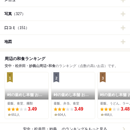
写真
（327）
口コミ
（151）
地図
周辺の和食ランキング
安中・松井田・妙義山周辺
×
和食
のランキング（点数の高いお店）です。
1
2
3
峠の釜めし本舗 おぎ
峠の釜めし本舗 おぎ
峠の釜めし本舗 
のや 上信越自動車道
のや 横川本店
のや 横川店
釜飯、食堂、麺類
釜飯、弁当、食堂
釜飯、うどん、ラー
横川サービスエリア
(上り線)店
3.49
3.49
3.48
651人
604人
468人
安中・松井田・妙義山周辺×和食
のランキングをもっと見る