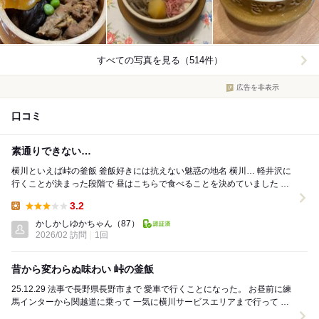
すべての写真を見る（514件）
広告を非表示
口コミ
素通りできない…
横川といえば峠の釜飯 釜飯好きには抗えない魅惑の地名 横川… 軽井沢に
行くことが決まった段階で 昼はこちらで食べることを決めていました 軽
井沢は素敵なお店がたくさんあ...
3.2
Lunch:
かしかしゆかちゃん
（87）
2026/02 訪問
1回
昔から変わらぬ味わい 峠の釜飯
25.12.29 法事で長野県長野市まで 愛車で行くことになった。 お昼前に練
馬インターから関越道に乗って 一気に横川サービスエリアまで行って こ
ちらで昼食を摂ることにし...