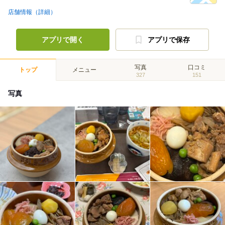
店舗情報（詳細）
アプリで開く
アプリで保存
写真
口コミ
トップ
メニュー
327
151
写真