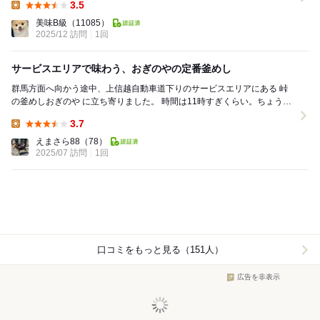
3.5
Lunch:
美味B級
（11085）
2025/12 訪問
1回
サービスエリアで味わう、おぎのやの定番釜めし
群馬方面へ向かう途中、上信越自動車道下りのサービスエリアにある 峠
の釜めしおぎのや に立ち寄りました。 時間は11時すぎくらい。ちょうど
お昼前だったこともあり、サービスエリア...
3.7
Lunch:
えまさら88
（78）
2025/07 訪問
1回
口コミをもっと見る（151人）
広告を非表示