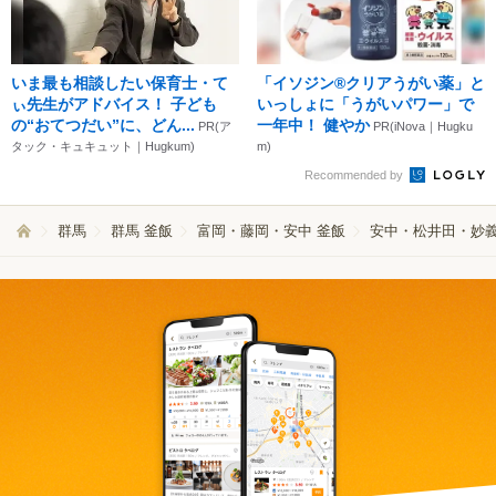
いま最も相談したい保育士・て
「イソジン®クリアうがい薬」と
ぃ先生がアドバイス！ 子ども
いっしょに「うがいパワー」で
の“おてつだい”に、どん...
一年中！ 健やか
PR(ア
PR(iNova｜Hugku
タック・キュキュット｜Hugkum)
m)
Recommended by
群馬
群馬 釜飯
富岡・藤岡・安中 釜飯
安中・松井田・妙義