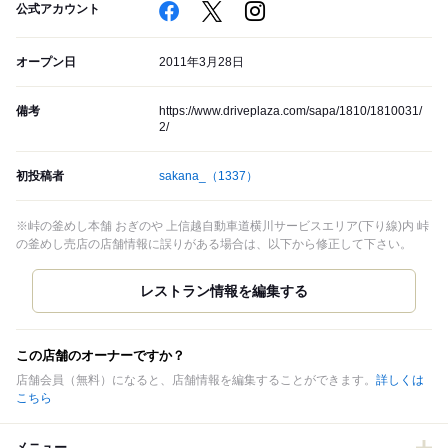
公式アカウント
オープン日
2011年3月28日
備考
https://www.driveplaza.com/sapa/1810/1810031/
2/
初投稿者
sakana_
（1337）
※峠の釜めし本舗 おぎのや 上信越自動車道横川サービスエリア(下り線)内 峠
の釜めし売店の店舗情報に誤りがある場合は、以下から修正して下さい。
この店舗のオーナーですか？
店舗会員（無料）になると、店舗情報を編集することができます。
詳しくは
こちら
メニュー