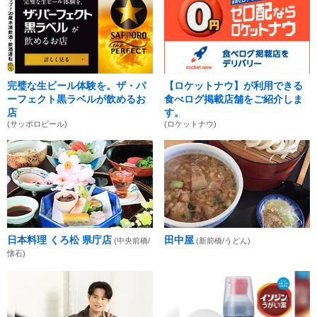
完璧な生ビール体験を。ザ・パ
【ロケットナウ】が利用できる
ーフェクト黒ラベルが飲めるお
食べログ掲載店舗をご紹介しま
店
す。
(サッポロビール)
(ロケットナウ)
日本料理 くろ松 県庁店
田中屋
(中央前橋/
(新前橋/うどん)
懐石)