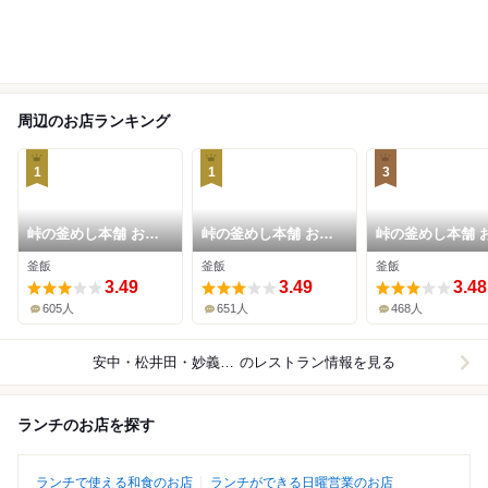
周辺のお店ランキング
1
1
3
峠の釜めし本舗 おぎ
峠の釜めし本舗 おぎ
峠の釜めし本舗 
のや 横川本店
のや 上信越自動車道
のや 横川店
釜飯
釜飯
釜飯
横川サービスエリア
3.49
(上り線)店
3.49
3.48
605人
651人
468人
安中・松井田・妙義山周辺
のレストラン情報を見る
ランチのお店を探す
ランチで使える和食のお店
ランチができる日曜営業のお店