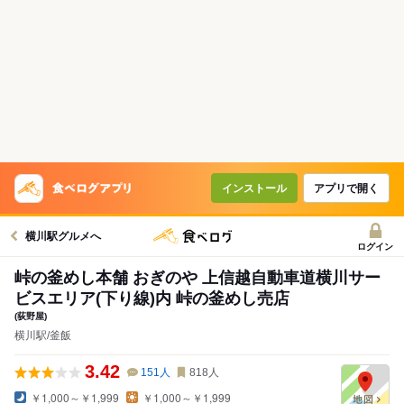
インストール
アプリで開く
横川駅グルメへ
ログイン
峠の釜めし本舗 おぎのや 上信越自動車道横川サー
ビスエリア(下り線)内 峠の釜めし売店
(荻野屋)
横川駅/釜飯
3.42
151
人
818
人
￥1,000～￥1,999
￥1,000～￥1,999