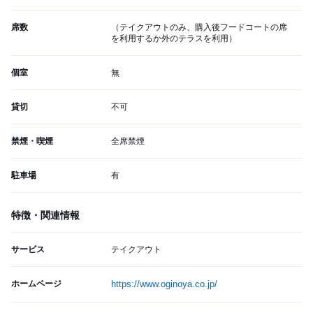
席数
（テイクアウトのみ、購入後フードコートの席
を利用するか外のテラスを利用）
個室
無
貸切
不可
禁煙・喫煙
全席禁煙
駐車場
有
特徴・関連情報
サービス
テイクアウト
ホームページ
https://www.oginoya.co.jp/