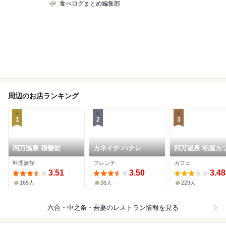
食べログまとめ編集部
周辺のお店ランキング
1
2
3
四万温泉 積善館
カネイチ ハナレ
四万温泉 柏屋カ
料理旅館
フレンチ
カフェ
3.51
3.50
3.48
165人
38人
229人
六合・中之条・吾妻
のレストラン情報を見る