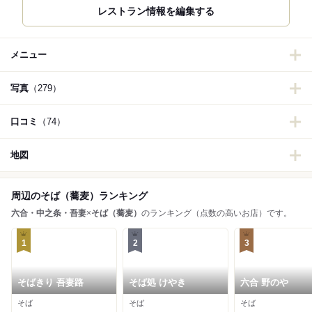
レストラン情報を編集する
メニュー
写真
（279）
口コミ
（74）
地図
周辺のそば（蕎麦）ランキング
六合・中之条・吾妻
×
そば（蕎麦）
のランキング（点数の高いお店）です。
1
2
3
そばきり 吾妻路
そば処 けやき
六合 野のや
そば
そば
そば