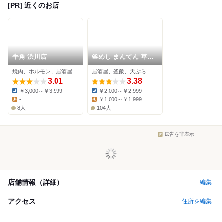
[PR] 近くのお店
牛角 渋川店
釜めし まんてん 草津
湯畑 弐番館
焼肉、ホルモン、居酒屋
居酒屋、釜飯、天ぷら
3.01
3.38
￥3,000～￥3,999
￥2,000～￥2,999
Dinner:
Dinner:
-
￥1,000～￥1,999
Lunch:
Lunch:
8人
104人
広告を非表示
店舗情報（詳細）
編集
アクセス
住所を編集