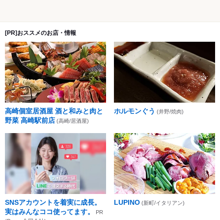
[PR]おススメのお店・情報
高崎個室居酒屋 酒と和みと肉と
ホルモンぐう
(井野/焼肉)
野菜 高崎駅前店
(高崎/居酒屋)
SNSアカウントを着実に成長。
LUPINO
(新町/イタリアン)
実はみんなココ使ってます。
PR