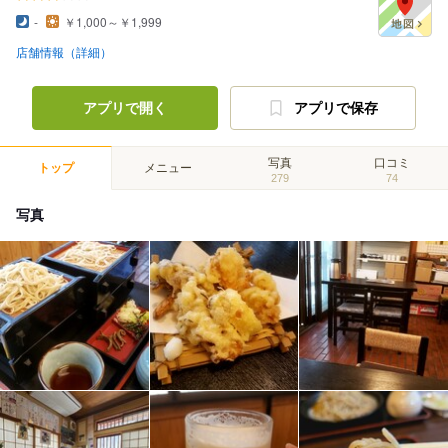
-
￥1,000～￥1,999
店舗情報（詳細）
アプリで開く
アプリで保存
写真
口コミ
トップ
メニュー
279
74
写真