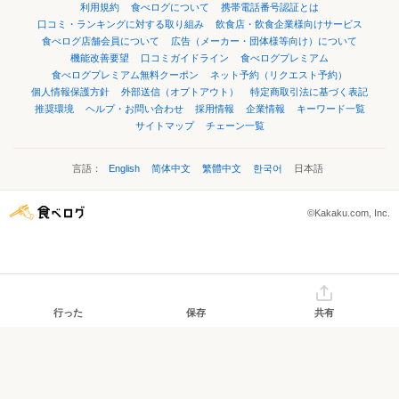
利用規約
食べログについて
携帯電話番号認証とは
口コミ・ランキングに対する取り組み
飲食店・飲食企業様向けサービス
食べログ店舗会員について
広告（メーカー・団体様等向け）について
機能改善要望
口コミガイドライン
食べログプレミアム
食べログプレミアム無料クーポン
ネット予約（リクエスト予約）
個人情報保護方針
外部送信（オプトアウト）
特定商取引法に基づく表記
推奨環境
ヘルプ・お問い合わせ
採用情報
企業情報
キーワード一覧
サイトマップ
チェーン一覧
言語：
English
简体中文
繁體中文
한국어
日本語
©Kakaku.com, Inc.
行った
保存
共有