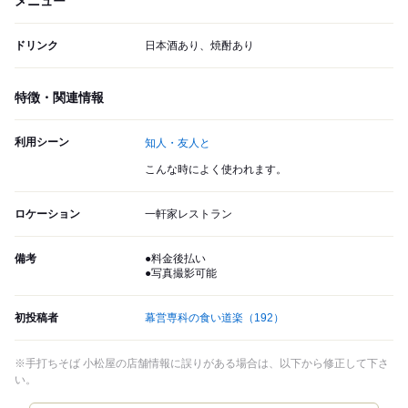
メニュー
ドリンク
日本酒あり、焼酎あり
特徴・関連情報
利用シーン
知人・友人と
こんな時によく使われます。
ロケーション
一軒家レストラン
備考
●料金後払い
●写真撮影可能
初投稿者
幕営専科の食い道楽
（192）
※手打ちそば 小松屋の店舗情報に誤りがある場合は、以下から修正して下さ
い。