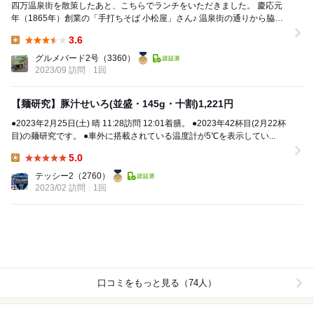
四万温泉街を散策したあと、こちらでランチをいただきました。 慶応元
年（1865年）創業の「手打ちそば 小松屋」さん♪ 温泉街の通りから脇道
に少し入った所にある老舗の蕎麦店となり...
3.6
Lunch:
グルメバード2号
（3360）
2023/09 訪問
1回
【麺研究】豚汁せいろ(並盛・145g・十割)1,221円
●2023年2月25日(土) 晴 11:28訪問 12:01着膳。 ●2023年42杯目(2月22杯
目)の麺研究です。 ●車外に搭載されている温度計が5℃を表示してい...
5.0
Lunch:
テッシー2
（2760）
2023/02 訪問
1回
口コミをもっと見る（74人）