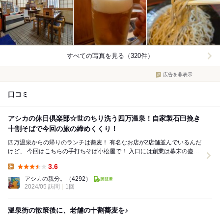
すべての写真を見る（320件）
広告を非表示
口コミ
アシカの休日倶楽部☆世のちり洗う四万温泉！自家製石臼挽き
十割そばで今回の旅の締めくくり！
四万温泉からの帰りのランチは蕎麦！ 有名なお店が2店舗並んでいるんだ
けど、 今回はこちらの手打ちそば小松屋で！ 入口には創業は幕末の慶応
元年！ 本日の蕎麦は十割そば！ ...
3.6
Lunch:
アシカの親分。
（4292）
2024/05 訪問
1回
温泉街の散策後に、老舗の十割蕎麦を♪