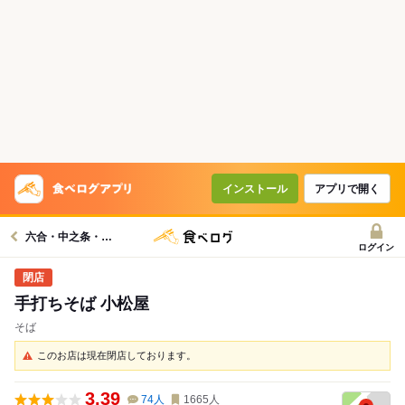
インストール
アプリで開く
六合・中之条・吾妻グルメへ
ログイン
手打ちそば 小松屋
そば
このお店は現在閉店しております。
3.39
74
人
1665
人