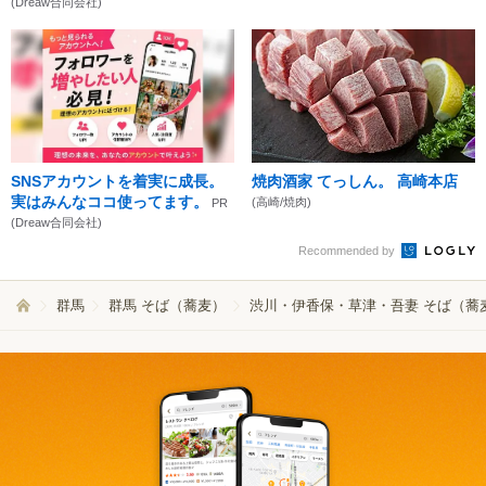
(Dreaw合同会社)
SNSアカウントを着実に成長。
焼肉酒家 てっしん。 高崎本店
実はみんなココ使ってます。
(高崎/焼肉)
PR
(Dreaw合同会社)
Recommended by
群馬
群馬 そば（蕎麦）
渋川・伊香保・草津・吾妻 そば（蕎