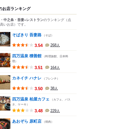
のお店ランキング
・中之条・吾妻×レストラン
のランキング
（点
高いお店）
です。
そばきり 吾妻路
（そば）
3.54
268
人
四万温泉 積善館
（料理旅館、日本料
理）
3.51
164
人
カネイチ ハナレ
（フレンチ）
3.50
38
人
四万温泉 柏屋カフェ
（カフェ、パス
タ、ケーキ）
3.48
229
人
あおぞら 原町店
（焼肉）