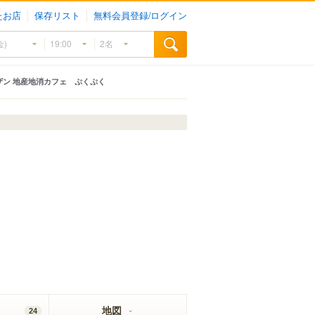
たお店
保存リスト
無料会員登録/ログイン
ザン 地産地消カフェ ぷくぷく
地図
24