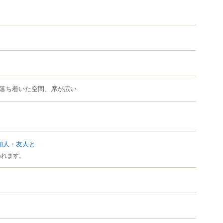
落ち着いた空間、席が広い
知人・友人と
われます。