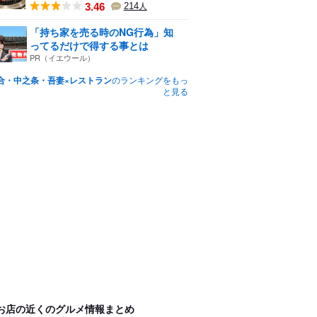
3.46
214
人
「持ち家を売る時のNG行為」知
ってるだけで得する事とは
PR（イエウール）
合・中之条・吾妻×レストラン
のランキングをもっ
と見る
お店の近くのグルメ情報まとめ