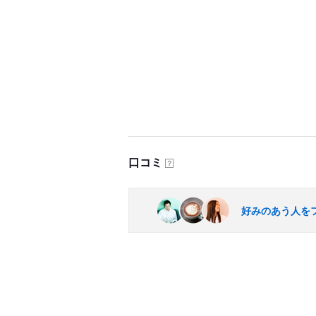
口コミ
？
好みのあう人を