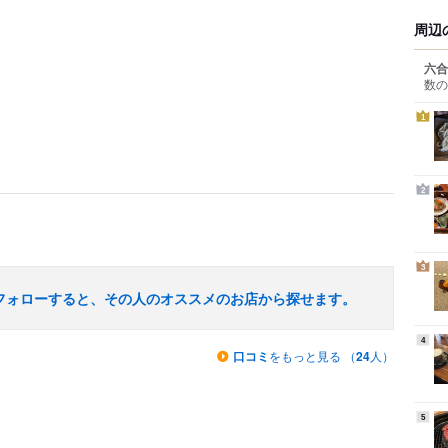
周辺
六合
数の
1
2
3
フォローすると、その人のオススメのお店から探せます。
4
口コミ
をもっと見る （
24
人）
5