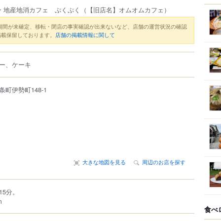
ン 地産地消カフェ ぷくぷく
（【旧店名】オムオムカフェ）
期間が未確定、移転・閉店の事実確認が出来ないなど、店舗の運営状況の確認
掲載保留しております。
店舗の掲載情報に関して
ー、ケーキ
条町
伊勢町
148-1
大きな地図を見る
周辺のお店を探す
15分。
m
食べ