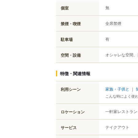
無
個室
全席禁煙
禁煙・喫煙
有
駐車場
オシャレな空間、
空間・設備
特徴・関連情報
家族・子供と
｜
利用シーン
こんな時によく使
一軒家レストラン
ロケーション
テイクアウト
サービス