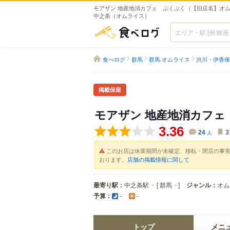
モアザン 地産地消カフェ ぷくぷく（【旧店名】オム
中之条（オムライス）
食べログ
食べログ
群馬
群馬 オムライス
渋川・伊香保
掲載保留
モアザン 地産地消カフ
3.36
24
人
3
このお店は休業期間が未確定、移転・閉店の事
おります。
店舗の掲載情報に関して
最寄り駅：
中之条駅
[
群馬
]
ジャンル：
オム
予算：
-
-
トップ
メニ