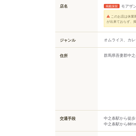
店名
モアザ
掲載保留
このお店は休業
が出来ておらず、
オムライス、カレ
ジャンル
群馬県
吾妻郡中之
住所
中之条駅から徒歩
交通手段
中之条駅から881