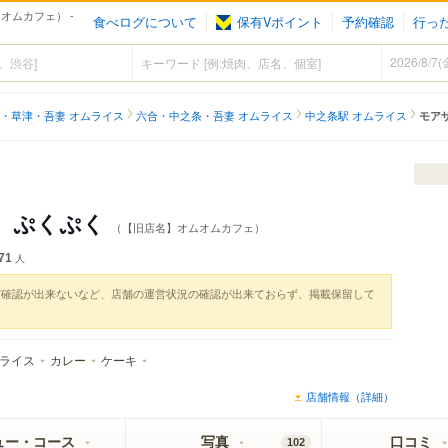
オムカフェ） -
食べログについて
保有Vポイント
予約確認
行っ
・草津・吾妻 オムライス
六合・中之条・吾妻 オムライス
中之条駅 オムライス
モア
ェ ぷくぷく
（【旧店名】オムオムカフェ）
71
人
実確認が出来ないなど、店舗の運営状況の確認が出来ておらず、掲載保留して
ライス
カレー
ケーキ
店舗情報（詳細）
ュー・コース
写真
口コミ
102