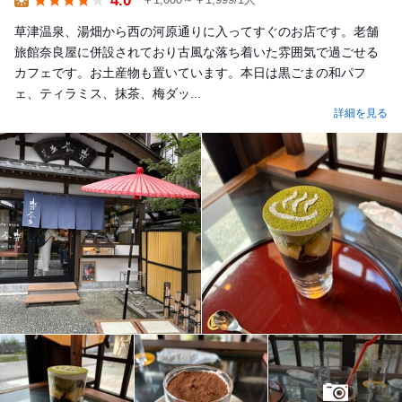
4.0
Lunch
草津温泉、湯畑から西の河原通りに入ってすぐのお店です。老舗
旅館奈良屋に併設されており古風な落ち着いた雰囲気で過ごせる
カフェです。お土産物も置いています。本日は黒ごまの和パフ
ェ、ティラミス、抹茶、梅ダッ...
詳細を見る