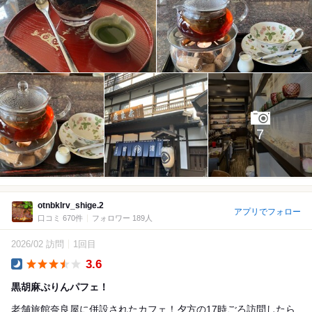
7
otnbklrv_shige.2
アプリでフォロー
口コミ 670件
フォロワー 189人
2026/02 訪問
1回目
3.6
Dinner
黒胡麻ぷりんパフェ！
老舗旅館奈良屋に併設されたカフェ！夕方の17時ごろ訪問したら