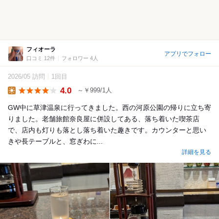
フィオーラ
アプリでフォロー
口コミ 12件
フォロワー 4人
2026/05 訪問
1回目
4.0
～￥999/1人
Lunch
GW中に草津温泉に行ってきました。西の河原公園の帰りに立ち寄
りました。老舗旅館奈良屋に併設してある、落ち着いた喫茶店
で、店内も灯りも落とし落ち着いた趣きです。カウンターと思い
きや長テーブルと、窓ぎわに...
詳細を見る