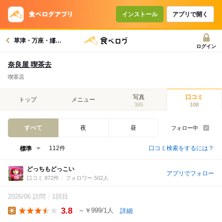
インストール
アプリで開く
草津・万座・嬬恋村周辺グルメへ
ログイン
奈良屋 喫茶去
喫茶店
写真
口コミ
トップ
メニュー
385
108
すべて
夜
昼
フォロー中
口コミ検索をするには？
112件
どっちもどっこい
アプリでフォロー
口コミ 872件
フォロワー 502人
2026/06 訪問
1回目
3.8
～￥999/1人
詳細
Lunch