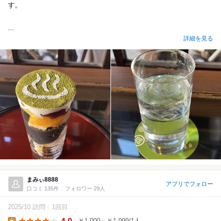
す。
...
詳細を見る
まみぃ8888
アプリでフォロー
口コミ 135件
フォロワー 29人
2025/10 訪問
1回目
￥1,000～￥1,999/1人