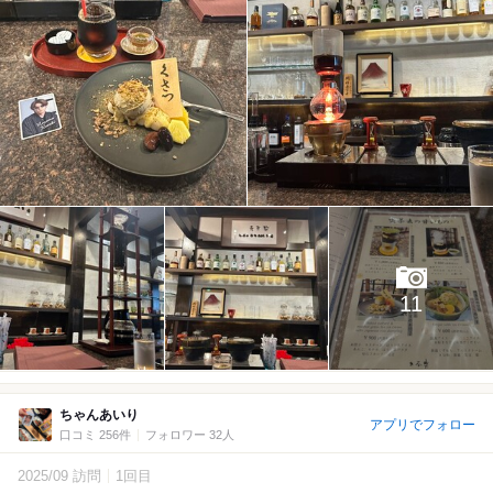
11
ちゃんあいり
アプリでフォロー
口コミ 256件
フォロワー 32人
2025/09 訪問
1回目