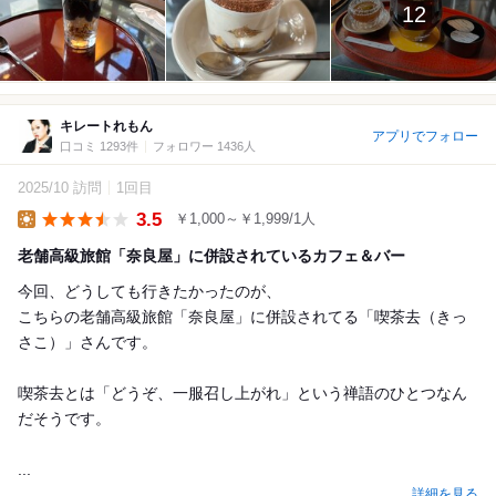
12
キレートれもん
アプリでフォロー
口コミ 1293件
フォロワー 1436人
2025/10 訪問
1回目
3.5
￥1,000～￥1,999/1人
Lunch
老舗高級旅館「奈良屋」に併設されているカフェ＆バー
今回、どうしても行きたかったのが、
こちらの老舗高級旅館「奈良屋」に併設されてる「喫茶去（きっ
さこ）」さんです。
喫茶去とは「どうぞ、一服召し上がれ」という禅語のひとつなん
だそうです。
...
詳細を見る