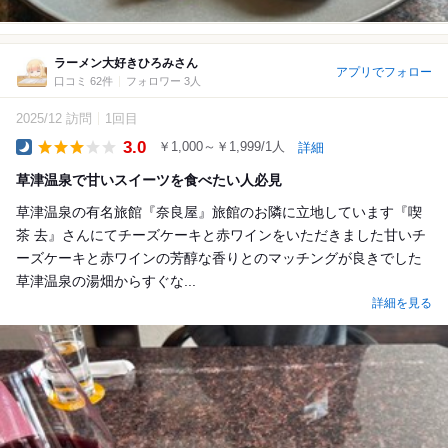
ラーメン大好きひろみさん
アプリでフォロー
口コミ 62件
フォロワー 3人
2025/12 訪問
1回目
3.0
￥1,000～￥1,999/1人
詳細
Dinner
草津温泉で甘いスイーツを食べたい人必見
草津温泉の有名旅館『奈良屋』旅館のお隣に立地しています『喫
茶 去』さんにてチーズケーキと赤ワインをいただきました甘いチ
ーズケーキと赤ワインの芳醇な香りとのマッチングが良きでした
草津温泉の湯畑からすぐな...
詳細を見る