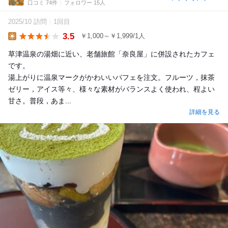
口コミ 74件
フォロワー 15人
2025/10 訪問
1回目
3.5
￥1,000～￥1,999/1人
Lunch
草津温泉の湯畑に近い、老舗旅館「奈良屋」に併設されたカフェ
です。
湯上がりに温泉マークがかわいいパフェを注文。フルーツ，抹茶
ゼリー，アイス等々、様々な素材がバランスよく使われ、程よい
甘さ。普段，あま...
詳細を見る