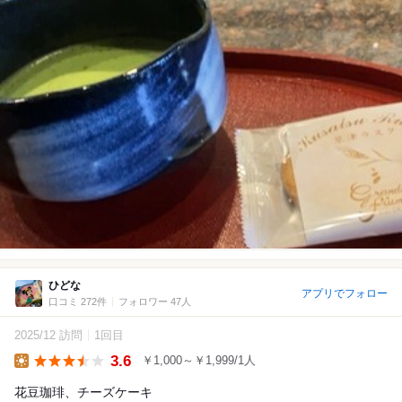
ひどな
アプリでフォロー
口コミ 272件
フォロワー 47人
2025/12 訪問
1回目
3.6
￥1,000～￥1,999/1人
Lunch
花豆珈琲、チーズケーキ