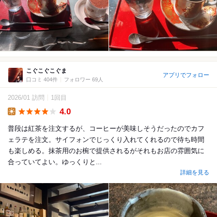
こぐこぐこぐま
アプリでフォロー
口コミ 404件
フォロワー 69人
2026/01 訪問
1回目
4.0
Lunch
普段は紅茶を注文するが、コーヒーが美味しそうだったのでカフ
ェラテを注文。サイフォンでじっくり入れてくれるので待ち時間
も楽しめる。抹茶用のお椀で提供されるがそれもお店の雰囲気に
合っていてよい。ゆっくりと...
詳細を見る