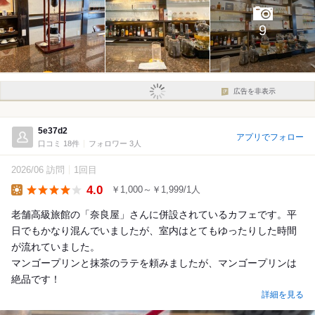
9
広告を非表示
5e37d2
アプリでフォロー
口コミ 18件
フォロワー 3人
2026/06 訪問
1回目
4.0
￥1,000～￥1,999/1人
Lunch
老舗高級旅館の「奈良屋」さんに併設されているカフェです。平
日でもかなり混んでいましたが、室内はとてもゆったりした時間
が流れていました。
マンゴープリンと抹茶のラテを頼みましたが、マンゴープリンは
絶品です！
詳細を見る