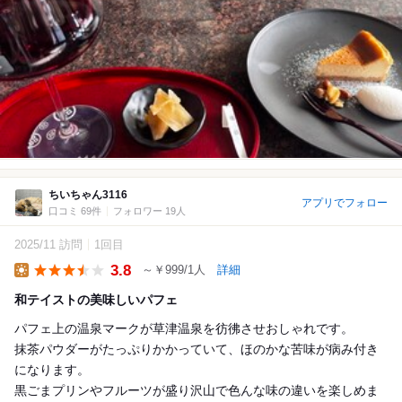
ちいちゃん3116
アプリでフォロー
口コミ 69件
フォロワー 19人
2025/11 訪問
1回目
3.8
～￥999/1人
詳細
Lunch
和テイストの美味しいパフェ
パフェ上の温泉マークが草津温泉を彷彿させおしゃれです。
抹茶パウダーがたっぷりかかっていて、ほのかな苦味が病み付き
になります。
黒ごまプリンやフルーツが盛り沢山で色んな味の違いを楽しめま