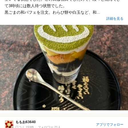
て3時頃には数人待つ状態でした。
黒ごまの和パフェを注文。わらび餅や白玉など、和...
詳細を見る
ももお63640
アプリでフォロー
口コミ 153件
フォロワー 21人