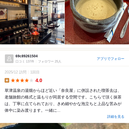
69c89261504
アプリでフォロー
口コミ 137件
フォロワー 25人
2025/12 訪問
1回目
4.0
Lunch
草津温泉の湯畑からほど近い「奈良屋」に併設された喫茶去は、
老舗旅館の格式と温もりが同居する空間です。こちらで頂く抹茶
は、丁寧に点てられており、きめ細やかな泡立ちと上品な苦みが
体中に染み渡ります。一緒に...
詳細を見る