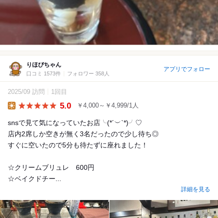
りほぴちゃん
アプリでフォロー
口コミ 1573件
フォロワー 358人
2025/09 訪問
1回目
5.0
￥4,000～￥4,999/1人
Lunch
snsで見て気になっていたお店╰(*´︶`*)╯♡
店内2席しか空きが無く3名だったので少し待ち◎
すぐに空いたので5分も待たずに座れました！
☆クリームブリュレ 600円
☆ベイクドチー...
詳細を見る