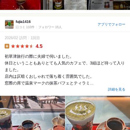
fujia1416
アプリでフォロー
口コミ 110件
フォロワー 15人
2026/02 訪問
1回目
4.5
Lunch
初草津旅行の際に夫婦で伺いました。
休日ということもありとても人気のカフェで、3組ほど待って入り
ました。
店内は仄暗くおしゃれで落ち着く雰囲気でした。
窓際の席で温泉マークの抹茶パフェとティラミ...
詳細を見る