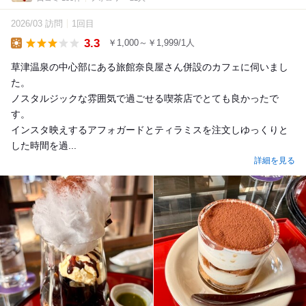
2026/03 訪問
1回目
3.3
￥1,000～￥1,999/1人
Lunch
草津温泉の中心部にある旅館奈良屋さん併設のカフェに伺いまし
た。
ノスタルジックな雰囲気で過ごせる喫茶店でとても良かったで
す。
インスタ映えするアフォガードとティラミスを注文しゆっくりと
した時間を過...
詳細を見る