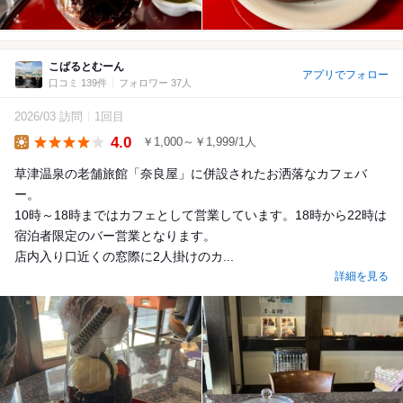
こばるとむーん
アプリでフォロー
口コミ 139件
フォロワー 37人
2026/03 訪問
1回目
4.0
￥1,000～￥1,999/1人
Lunch
草津温泉の老舗旅館「奈良屋」に併設されたお洒落なカフェバ
ー。
10時～18時まではカフェとして営業しています。18時から22時は
宿泊者限定のバー営業となります。
店内入り口近くの窓際に2人掛けのカ...
詳細を見る