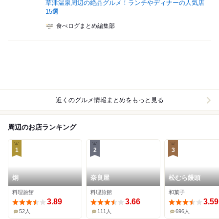
草津温泉周辺の絶品グルメ！ランチやディナーの人気店
15選
食べログまとめ編集部
近くのグルメ情報まとめをもっと見る
周辺のお店ランキング
1
2
3
炯
奈良屋
松むら饅頭
料理旅館
料理旅館
和菓子
3.89
3.66
3.59
52人
111人
696人