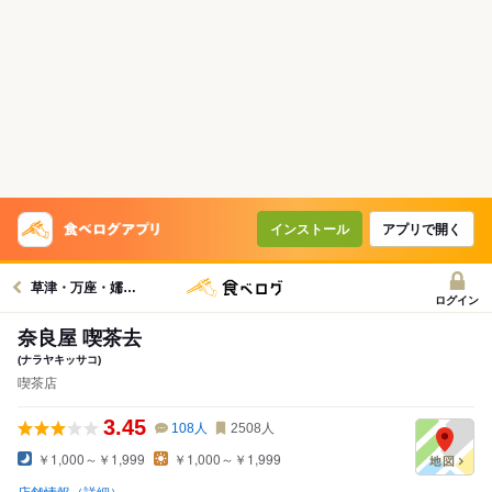
インストール
アプリで開く
草津・万座・嬬恋村周辺グルメへ
ログイン
奈良屋 喫茶去
(ナラヤキッサコ)
喫茶店
3.45
108
人
2508
人
￥1,000～￥1,999
￥1,000～￥1,999