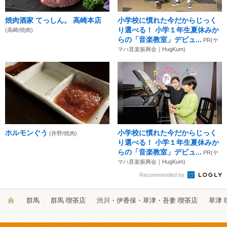
焼肉酒家 てっしん。 高崎本店
小学校に慣れた今だからじっく
り選べる！ 小学１年生夏休みか
(高崎/焼肉)
らの「音楽教室」デビュ...
PR(ヤ
マハ音楽振興会｜HugKum)
ホルモンぐう
小学校に慣れた今だからじっく
(井野/焼肉)
り選べる！ 小学１年生夏休みか
らの「音楽教室」デビュ...
PR(ヤ
マハ音楽振興会｜HugKum)
Recommended by
群馬
群馬 喫茶店
渋川・伊香保・草津・吾妻 喫茶店
草津 