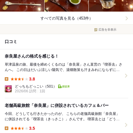
すべての写真を見る（453件）
広告を非表示
口コミ
奈良屋さんの格式を感じる！
草津温泉の旅、最後を締めくくるのは「奈良屋」さん直営の『喫茶去』さ
んへ。 この日はだいぶ涼しい陽気で、湯畑散策も汗まみれにならずに心
地よく楽しめました。 宿で朝食をしっかり摂っ...
3.8
Lunch:
どっちもどっこい
（501）
2026/06 訪問
1回
老舗高級旅館「奈良屋」に併設されているカフェ＆バー
今回、どうしても行きたかったのが、 こちらの老舗高級旅館「奈良屋」
に併設されてる「喫茶去（きっさこ）」さんです。 喫茶去とは「どう
ぞ、一服召し上がれ」という禅語のひとつなん...
3.5
Lunch: