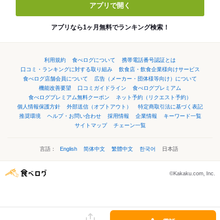
アプリで開く
アプリなら1ヶ月無料でランキング検索！
利用規約
食べログについて
携帯電話番号認証とは
口コミ・ランキングに対する取り組み
飲食店・飲食企業様向けサービス
食べログ店舗会員について
広告（メーカー・団体様等向け）について
機能改善要望
口コミガイドライン
食べログプレミアム
食べログプレミアム無料クーポン
ネット予約（リクエスト予約）
個人情報保護方針
外部送信（オプトアウト）
特定商取引法に基づく表記
推奨環境
ヘルプ・お問い合わせ
採用情報
企業情報
キーワード一覧
サイトマップ
チェーン一覧
言語：
English
简体中文
繁體中文
한국어
日本語
©Kakaku.com, Inc.