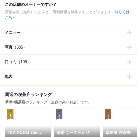
この店舗のオーナーですか？
店舗会員（無料）になると、店舗情報を編集することができます。
詳しくは
こちら
メニュー
写真
（385）
口コミ
（108）
地図
周辺の喫茶店ランキング
草津
×
喫茶店
のランキング（点数の高いお店）です。
1
2
3
TEA ROOM Yuki
茶房 ぐーてらいぜ
奈良屋 喫茶去