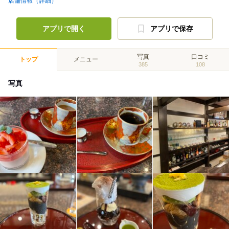
店舗情報（詳細）
アプリで開く
アプリで保存
写真
口コミ
トップ
メニュー
385
108
写真