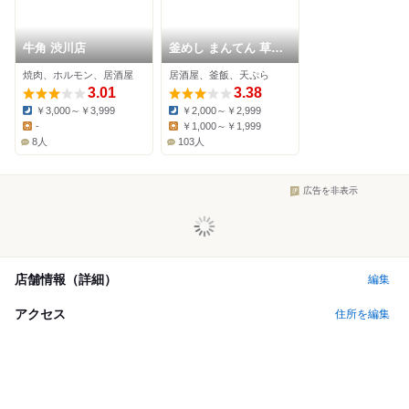
牛角 渋川店
釜めし まんてん 草津
湯畑 弐番館
焼肉、ホルモン、居酒屋
居酒屋、釜飯、天ぷら
3.01
3.38
￥3,000～￥3,999
￥2,000～￥2,999
Dinner:
Dinner:
-
￥1,000～￥1,999
Lunch:
Lunch:
8人
103人
広告を非表示
店舗情報（詳細）
編集
アクセス
住所を編集