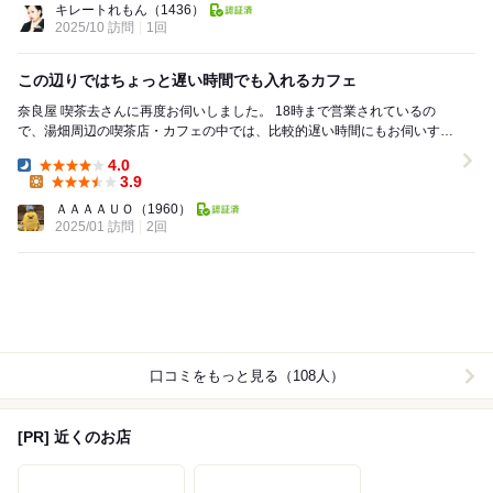
キレートれもん
（1436）
2025/10 訪問
1回
この辺りではちょっと遅い時間でも入れるカフェ
奈良屋 喫茶去さんに再度お伺いしました。 18時まで営業されているの
で、湯畑周辺の喫茶店・カフェの中では、比較的遅い時間にもお伺いする
事ができます。 （なお、店内が落ち着いた照...
4.0
Dinner:
3.9
Lunch:
ＡＡＡＡＵＯ
（1960）
2025/01 訪問
2回
口コミをもっと見る（108人）
[PR] 近くのお店