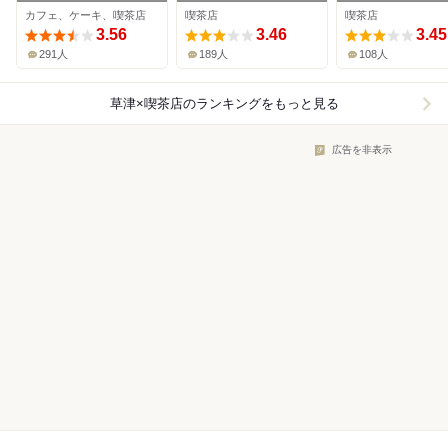
Usagi
カフェ、ケーキ、喫茶店
喫茶店
喫茶店
3.56
3.46
3.45
291人
189人
108人
草津×喫茶店
のランキングをもっと見る
広告を非表示