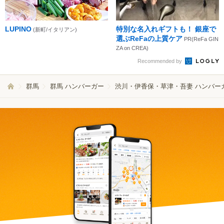
LUPINO
特別な名入れギフトも！ 銀座で
(新町/イタリアン)
選ぶReFaの上質ケア
PR(ReFa GIN
ZA on CREA)
Recommended by
群馬
群馬 ハンバーガー
渋川・伊香保・草津・吾妻 ハンバー