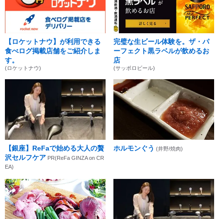
【ロケットナウ】が利用できる
完璧な生ビール体験を。ザ・パ
食べログ掲載店舗をご紹介しま
ーフェクト黒ラベルが飲めるお
す。
店
(ロケットナウ)
(サッポロビール)
【銀座】ReFaで始める大人の贅
ホルモンぐう
(井野/焼肉)
沢セルフケア
PR(ReFa GINZA on CR
EA)