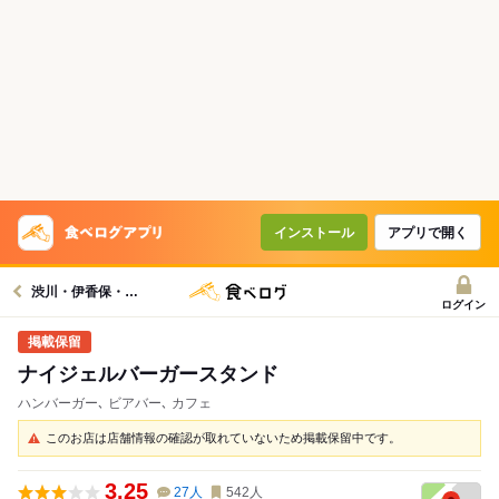
インストール
アプリで開く
渋川・伊香保・赤城グルメへ
ログイン
ナイジェルバーガースタンド
ハンバーガー､ ビアバー､ カフェ
このお店は店舗情報の確認が取れていないため掲載保留中です。
3.25
27
人
542
人