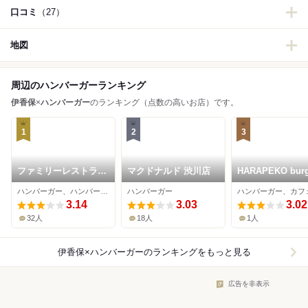
口コミ
（27）
地図
周辺のハンバーガーランキング
伊香保
×
ハンバーガー
のランキング（点数の高いお店）です。
1
2
3
ファミリーレストラン
マクドナルド 渋川店
HARAPEKO burg
ピクネオ
&Terrace cafe
ハンバーガー、ハンバーグ、麺類
ハンバーガー
ハンバーガー、カフ
3.14
3.03
3.02
32人
18人
1人
伊香保×ハンバーガー
のランキングをもっと見る
広告を非表示