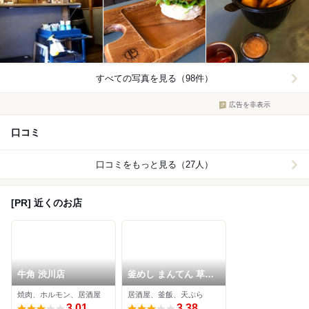
すべての写真を見る（98件）
広告を非表示
口コミ
口コミをもっと見る（27人）
[PR] 近くのお店
牛角 渋川店
釜めし まんてん 草津
湯畑 弐番館
焼肉、ホルモン、居酒屋
居酒屋、釜飯、天ぷら
3.01
3.38