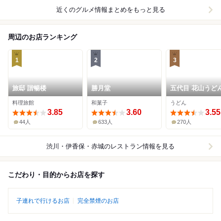
近くのグルメ情報まとめをもっと見る
周辺のお店ランキング
1
2
3
旅邸 諧暢楼
勝月堂
五代目 花山うどん
香保石段店
料理旅館
和菓子
うどん
3.85
3.60
3.55
44人
633人
270人
渋川・伊香保・赤城
のレストラン情報を見る
こだわり・目的からお店を探す
子連れで行けるお店
完全禁煙のお店