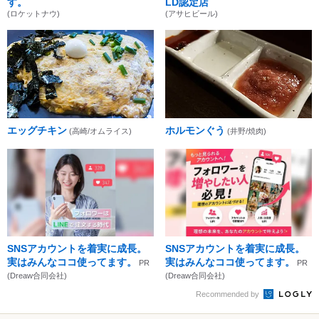
す。
LD認定店
(ロケットナウ)
(アサヒビール)
エッグチキン
ホルモンぐう
(高崎/オムライス)
(井野/焼肉)
SNSアカウントを着実に成長。
SNSアカウントを着実に成長。
実はみんなココ使ってます。
実はみんなココ使ってます。
PR
PR
(Dreaw合同会社)
(Dreaw合同会社)
Recommended by