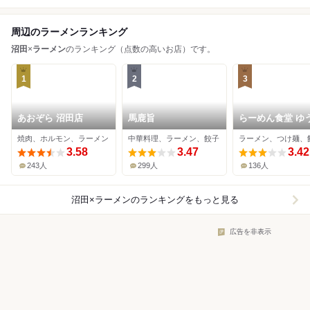
周辺のラーメンランキング
沼田
×
ラーメン
のランキング（点数の高いお店）です。
1
2
3
あおぞら 沼田店
馬鹿旨
らーめん食堂 ゆ
屋
焼肉、ホルモン、ラーメン
中華料理、ラーメン、餃子
ラーメン、つけ麺、
3.58
3.47
3.42
243人
299人
136人
沼田×ラーメン
のランキングをもっと見る
広告を非表示