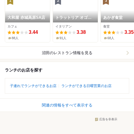
1
2
3
大和屋 赤城高原SA店
トラットリア オゴッ
あかぎ食堂
ツォ
カフェ
イタリアン
食堂
3.44
3.38
3.35
88人
91人
68人
沼田
のレストラン情報を見る
ランチのお店を探す
子連れでランチができるお店
ランチができる日曜営業のお店
関連の情報をすべて表示する
広告を非表示