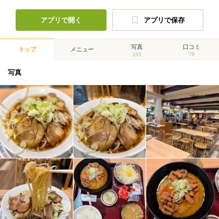
アプリで開く
アプリで保存
写真
口コミ
トップ
メニュー
193
78
写真