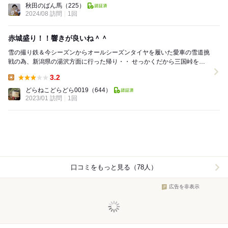
秋田のばん馬
（225）
2024/08 訪問
1回
赤城盛り！！響きが良いね＾＾
雪の撮り鉄＆今シーズンからオールシーズンタイヤを履いた愛車の雪道挑
戦の為、新潟県の湯沢方面に行った帰り・・ せっかくだから三国峠を越
えて、山の反対側群馬県の久しぶり行きたいお...
3.2
Lunch:
どらねこどらどら0019
（644）
2023/01 訪問
1回
口コミをもっと見る（78人）
広告を非表示