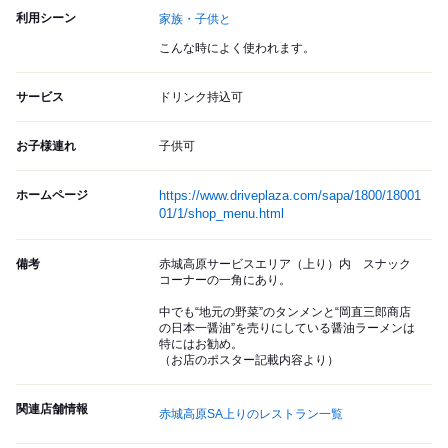
利用シーン
家族・子供と
こんな時によく使われます。
サービス
ドリンク持込可
お子様連れ
子供可
ホームページ
https://www.driveplaza.com/sapa/1800/18001
01/1/shop_menu.html
備考
赤城高原サービスエリア（上り）内 スナック
コーナーの一角にあり。
中でも“地元の野菜”のタンメンと“岡直三郎商店
の日本一醤油”を売りにしている醤油ラーメンは
特にはお勧め。
（お店のポスター記載内容より）
関連店舗情報
赤城高原SA上りのレストラン一覧