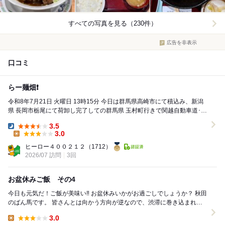
すべての写真を見る（230件）
広告を非表示
口コミ
らー麺畑❗️
令和8年7月21日 火曜日 13時15分 今日は群馬県高崎市にて積込み、新潟
県 長岡市栃尾にて荷卸し完了しての群馬県 玉村町行きで関越自動車道･上
り線も群 ...
3.5
Dinner:
3.0
Lunch:
ヒーロー４００２１２
（1712）
2026/07 訪問
3回
お盆休みご飯 その4
今日も元気だ！ご飯が美味い‼︎ お盆休みいかがお過ごしでしょうか？ 秋田
のばん馬です。 皆さんとは向かう方向が逆なので、渋滞に巻き込まれず
に順調に移動出来ております。...
3.0
Lunch: