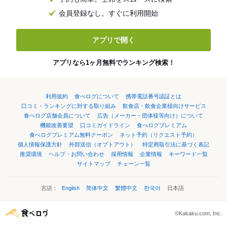
会員登録なし。すぐに利用開始
アプリで開く
アプリなら1ヶ月無料でランキング検索！
利用規約
食べログについて
携帯電話番号認証とは
口コミ・ランキングに対する取り組み
飲食店・飲食企業様向けサービス
食べログ店舗会員について
広告（メーカー・団体様等向け）について
機能改善要望
口コミガイドライン
食べログプレミアム
食べログプレミアム無料クーポン
ネット予約（リクエスト予約）
個人情報保護方針
外部送信（オプトアウト）
特定商取引法に基づく表記
推奨環境
ヘルプ・お問い合わせ
採用情報
企業情報
キーワード一覧
サイトマップ
チェーン一覧
言語：
English
简体中文
繁體中文
한국어
日本語
©Kakaku.com, Inc.