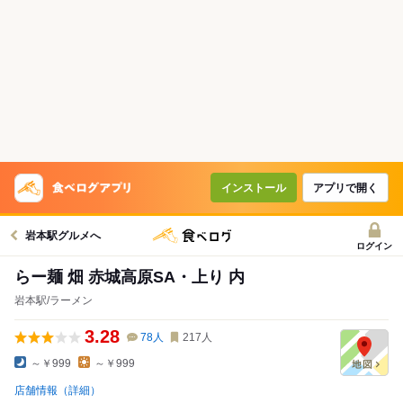
インストール
アプリで開く
岩本駅グルメへ
ログイン
らー麺 畑 赤城高原SA・上り 内
岩本駅/ラーメン
3.28
78
人
217
人
～￥999
～￥999
店舗情報（詳細）