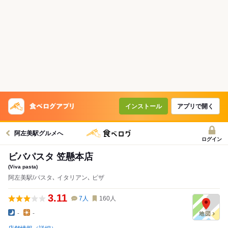
インストール
アプリで開く
阿左美駅グルメへ
ログイン
ビバパスタ 笠懸本店
(Viva pasta)
阿左美駅/パスタ､ イタリアン､ ピザ
3.11
7
人
160
人
-
-