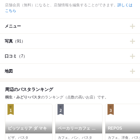
店舗会員（無料）になると、店舗情報を編集することができます。
詳しくは
こちら
メニュー
写真
（91）
口コミ
（7）
地図
周辺のパスタランキング
桐生・みどり
×
パスタ
のランキング（点数の高いお店）です。
1
2
3
ピッツェリア ダ マキ
ベーカリーカフェ レ
REPOS
ンガ
ピザ、パスタ
カフェ、パン、パスタ
カフェ、洋食、パス