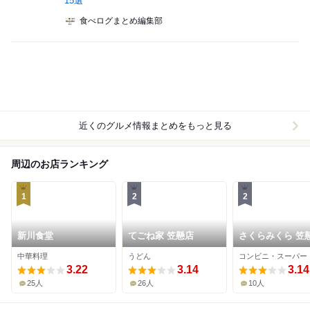
15選
食べログまとめ編集部
近くのグルメ情報まとめをもっと見る
周辺のお店ランキング
1
2
2
新川食堂
てごね家 笠懸店
さくらみくら 笠
左美店
中華料理
うどん
コンビニ・スーパー
3.22
3.14
3.14
25人
26人
10人