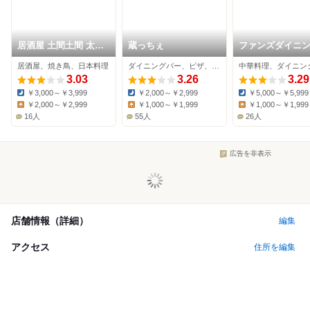
居酒屋 土間土間 太田
蔵っちぇ
ファンズダイニ
駅前店
ウォック
居酒屋、焼き鳥、日本料理
ダイニングバー、ピザ、イタリアン
3.03
3.26
3.29
￥3,000～￥3,999
￥2,000～￥2,999
￥5,000～￥5,999
Dinner:
Dinner:
Dinner:
￥2,000～￥2,999
￥1,000～￥1,999
￥1,000～￥1,999
Lunch:
Lunch:
Lunch:
16人
55人
26人
広告を非表示
店舗情報（詳細）
編集
アクセス
住所を編集