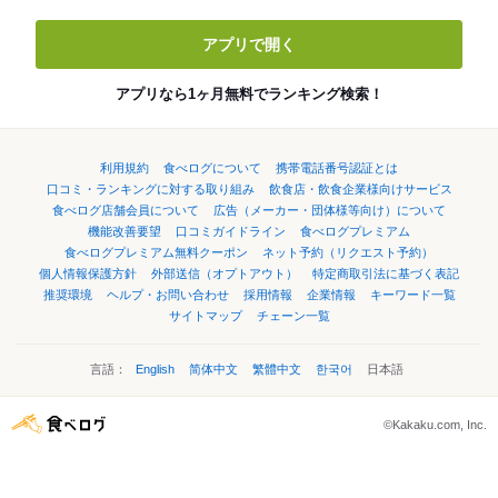
アプリで開く
アプリなら1ヶ月無料でランキング検索！
利用規約
食べログについて
携帯電話番号認証とは
口コミ・ランキングに対する取り組み
飲食店・飲食企業様向けサービス
食べログ店舗会員について
広告（メーカー・団体様等向け）について
機能改善要望
口コミガイドライン
食べログプレミアム
食べログプレミアム無料クーポン
ネット予約（リクエスト予約）
個人情報保護方針
外部送信（オプトアウト）
特定商取引法に基づく表記
推奨環境
ヘルプ・お問い合わせ
採用情報
企業情報
キーワード一覧
サイトマップ
チェーン一覧
言語：
English
简体中文
繁體中文
한국어
日本語
©Kakaku.com, Inc.