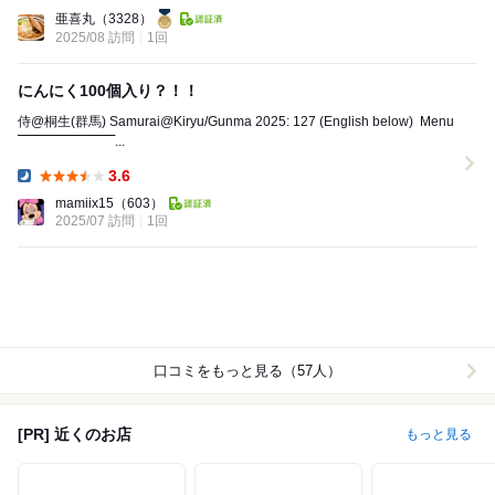
Lunch:
亜喜丸
（3328）
2025/08 訪問
1回
にんにく100個入り？！！
侍@桐生(群馬) Samurai@Kiryu/Gunma 2025: 127 (English below) ⁡ Menu
‾‾‾‾‾‾‾‾‾‾‾‾‾‾‾‾‾‾‾‾‾‾...
3.6
Dinner:
mamiix15
（603）
2025/07 訪問
1回
口コミをもっと見る（57人）
[PR] 近くのお店
もっと見る