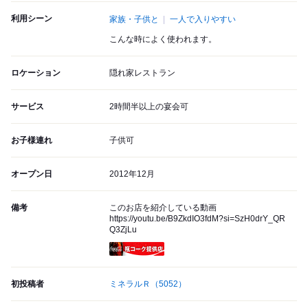
利用シーン
家族・子供と
一人で入りやすい
こんな時によく使われます。
ロケーション
隠れ家レストラン
サービス
2時間半以上の宴会可
お子様連れ
子供可
オープン日
2012年12月
備考
このお店を紹介している動画
https://youtu.be/B9ZkdIO3fdM?si=SzH0drY_QR
Q3ZjLu
瓶コーク提供店
初投稿者
ミネラルＲ
（5052）