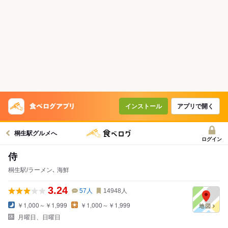
インストール
アプリで開く
桐生駅グルメへ
ログイン
侍
桐生駅/ラーメン､ 海鮮
3.24
57
人
14948
人
￥1,000～￥1,999
￥1,000～￥1,999
月曜日、日曜日