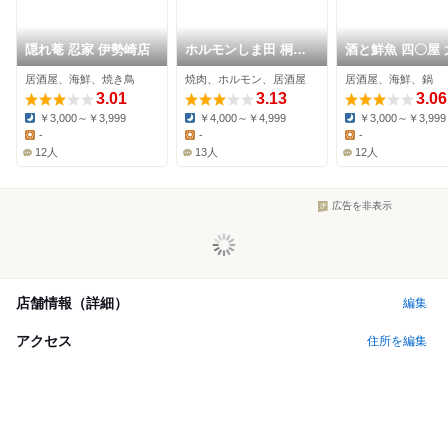
隠れ菴 忍家 伊勢崎店
ホルモンしま田 桐生
酒と鮮魚 四〇屋 
店
居酒屋、海鮮、焼き鳥
焼肉、ホルモン、居酒屋
居酒屋、海鮮、鍋
3.01
3.13
3.06
￥3,000～￥3,999
￥4,000～￥4,999
￥3,000～￥3,999
Dinner:
Dinner:
Dinner:
-
-
-
Lunch:
Lunch:
Lunch:
12人
13人
12人
広告を非表示
店舗情報（詳細）
編集
アクセス
住所を編集