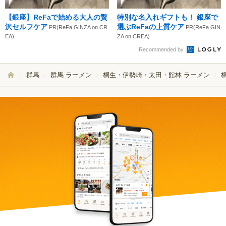
【銀座】ReFaで始める大人の贅
特別な名入れギフトも！ 銀座で
沢セルフケア
選ぶReFaの上質ケア
PR(ReFa GINZA on CR
PR(ReFa GIN
EA)
ZA on CREA)
Recommended by
群馬
群馬 ラーメン
桐生・伊勢崎・太田・館林 ラーメン