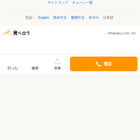
サイトマップ
チェーン一覧
言語：
English
简体中文
繁體中文
한국어
日本語
©Kakaku.com, Inc.
電話
行った
保存
共有