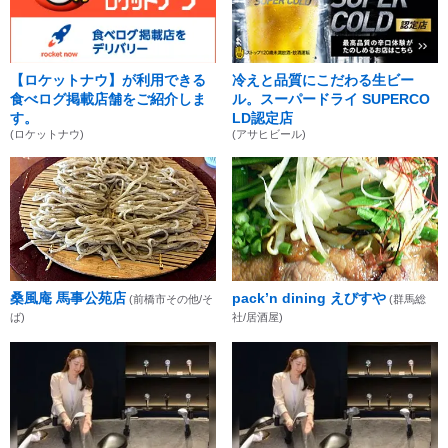
【ロケットナウ】が利用できる
冷えと品質にこだわる生ビー
食べログ掲載店舗をご紹介しま
ル。スーパードライ SUPERCO
す。
LD認定店
(ロケットナウ)
(アサヒビール)
桑風庵 馬事公苑店
pack’n dining えびすや
(前橋市その他/そ
(群馬総
ば)
社/居酒屋)