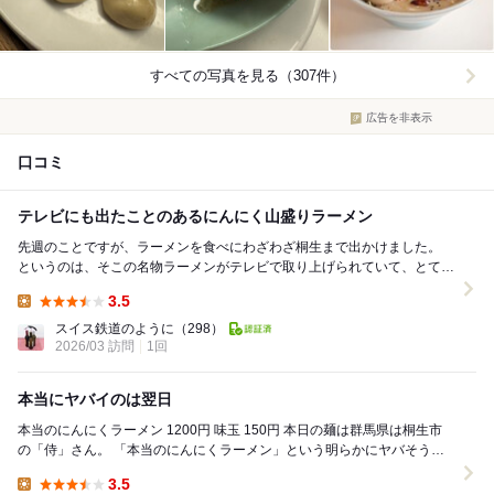
すべての写真を見る（307件）
広告を非表示
口コミ
テレビにも出たことのあるにんにく山盛りラーメン
先週のことですが、ラーメンを食べにわざわざ桐生まで出かけました。
というのは、そこの名物ラーメンがテレビで取り上げられていて、とても
特徴がユニークだったからです。 桐生...
3.5
Lunch:
スイス鉄道のように
（298）
2026/03 訪問
1回
本当にヤバイのは翌日
本当のにんにくラーメン 1200円 味玉 150円 本日の麺は群馬県は桐生市
の「侍」さん。 「本当のにんにくラーメン」という明らかにヤバそうな
メニューが話題になっているお...
3.5