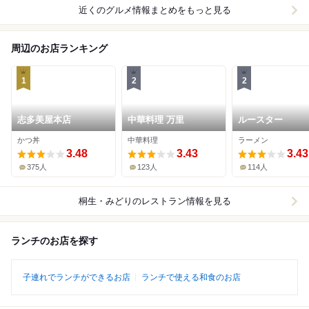
近くのグルメ情報まとめをもっと見る
周辺のお店ランキング
1
2
2
志多美屋本店
中華料理 万里
ルースター
かつ丼
中華料理
ラーメン
3.48
3.43
3.43
375人
123人
114人
桐生・みどり
のレストラン情報を見る
ランチのお店を探す
子連れでランチができるお店
ランチで使える和食のお店