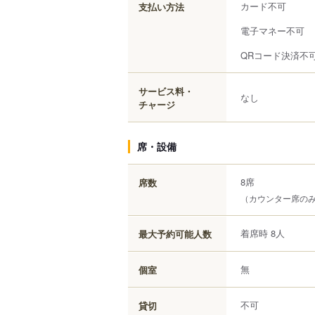
カード不可
支払い方法
電子マネー不可
QRコード決済不
サービス料・
なし
チャージ
席・設備
8席
席数
（カウンター席の
着席時 8人
最大予約可能人数
無
個室
不可
貸切