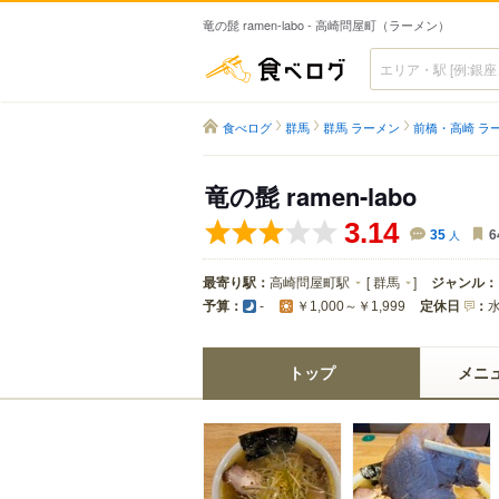
竜の髭 ramen-labo - 高崎問屋町（ラーメン）
食べログ
食べログ
群馬
群馬 ラーメン
前橋・高崎 ラ
竜の髭 ramen-labo
3.14
35
人
6
最寄り駅：
高崎問屋町駅
[
群馬
]
ジャンル：
予算：
定休日
：
-
￥1,000～￥1,999
トップ
メニ