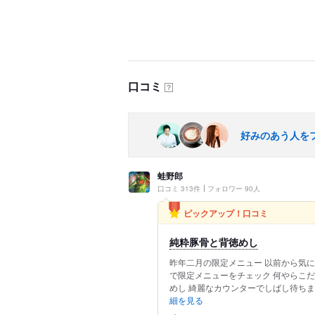
口コミ
？
好みのあう人を
蛙野郎
口コミ 313件
フォロワー 90人
ピックアップ！口コミ
純粋豚骨と背徳めし
昨年二月の限定メニュー 以前から気に
で限定メニューをチェック 何やらこだ
めし 綺麗なカウンターでしばし待ちます
細を見る