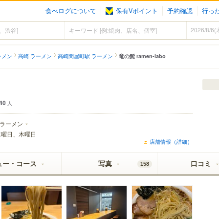
食べログについて
保有Vポイント
予約確認
行っ
ーメン
高崎 ラーメン
高崎問屋町駅 ラーメン
竜の髭 ramen-labo
40
人
ラーメン
水曜日、木曜日
店舗情報（詳細）
ュー・コース
写真
口コミ
158