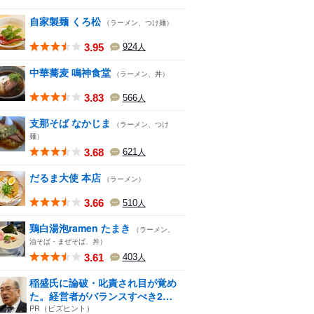
自家製麺 くろ松
（ラーメン、つけ麺）
3.95
924
人
中華蕎麦 鳴神食堂
（ラーメン、丼）
3.83
566
人
支那そば なかじま
（ラーメン、つけ
麺）
3.68
621
人
だるま大使 本店
（ラーメン）
3.66
510
人
鶏白湯泡ramen たまき
（ラーメン、
油そば・まぜそば、丼）
3.61
403
人
稲盛氏に論破・叱責され目が覚め
た。経営者がバランスすべき2
つ...
PR（ビズヒント）