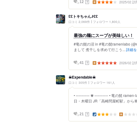
2025/02 訪
？
12
££トキちゃん♪££
口コミ 2,069件
フォロワー 1,800人
最強の麺にスープが美味しい！
#竜の髭の沼 in #竜の髭ramenlabo (@
まして 煮干しを求めて行こう...
詳細を
2026/02 訪
？
41
☠Expendable☠
口コミ 305件
フォロワー 161人
• ───── ✾ ───── • 竜の髭 rame
日・木曜日 JR「高崎問屋町駅」から車.
？
21