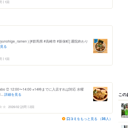
問
1回
ryunohige_ramen ) [#群馬県 #高崎市 #新保町] 通院終わり
見る
問
1回
n-labo ⏰ 12:00〜14:00 ※14時までに入店すれば対応 水曜
この
..
詳細を見る
2026/02 訪問
2回
口コミ
をもっと見る （
35
人）