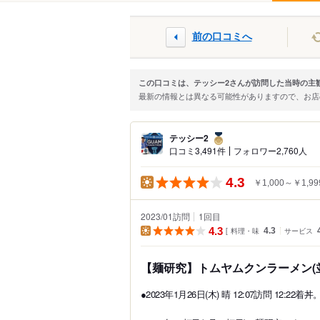
前の口コミへ
この口コミは、テッシー2さんが訪問した当時の主
最新の情報とは異なる可能性がありますので、お
テッシー2
口コミ3,491件
フォロワー2,760人
4.3
￥1,000～￥1,99
2023/01訪問
1
回目
4.3
料理・味
4.3
サービス
【麺研究】トムヤムクンラーメン(並盛
●2023年1月26日(木) 晴 12:07訪問 12:22着丼