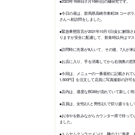
●2023年16杯目(1月16杯目)の麺研究です。
●今日の昼は、群馬県高崎市東町28 コーポラス高崎
さんへ初訪問をしました。
●緊急事態宣言が2021年10月1日(金)に解除
りますが安全に配慮して、飲食時以外はマス
●訪問時に先客が8人いて、その後、7人が
●お店に入り、手を消毒してから右側奥の窓
●今回は、メニューの一番最初に記載されてい
1,500円】を注文して店員に写真撮影の許可
●店内は、適度なBGMが流れていて新しく
●店員は、女性2人と男性2人で切り盛りをし
●お冷やを飲みながらカウンター席で待って
ました。
●トムヤムクンラーメンは、麺の上に海老、