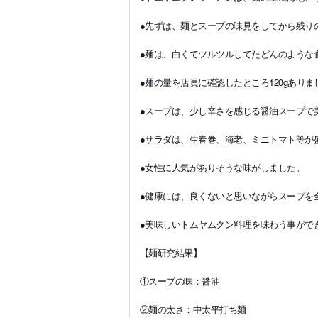
●先ずは、麺とスープの味見をしてから残り
●麺は、白くてツルツルしてたどんのような
●麺の量を店員に確認したところ120gありま
●スープは、少し辛さを感じる醤油スープで
●サラダは、生春巻、海老、ミニトマト等が
●女性に人気がありそうな味がしました。
●健康には、良くないと思いながらスープを
●美味しいトムヤムクン料理を味わう事がで
【麺研究結果】
①スープの味：醤油
②麺の太さ：中太平打ち麺