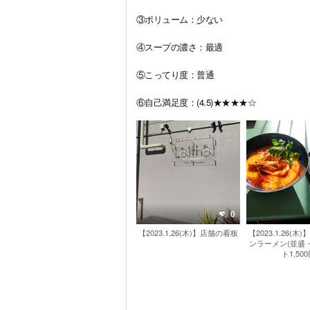
③ボリューム：少ない
④スープの濃さ：最適
⑤こってり度：普通
⑥自己満足度：(4.5)★★★★☆
0
【2023.1.26(木)】店舗の看板
【2023.1.26(
ンラーメン(並盛・
ト1,50