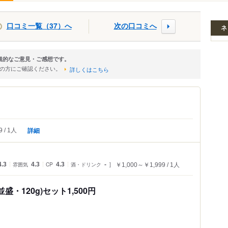
口コミ一覧（37）へ
次の口コミへ
ネ
観的なご意見・ご感想です。
店の方にご確認ください。
詳しくはこちら
詳細
9
1人
4.3
雰囲気
4.3
CP
4.3
酒・ドリンク
-
￥1,000～￥1,999
1人
・120g)セット1,500円
。