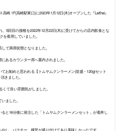
 1F(高崎駅東口)に2023年1月12日(木)オープンした『Laithai』
され、5回目の接種を2022年12月22日(木)に受けてからの店内飲食とな
クを着用していました。
来店して満席状態となりました。
際にあるカウンター席へ案内されました。
てお勧めと思われる【トムヤムクンラーメン(並盛・120g)セット
を頂きました。
明るくて良い雰囲気がしました。
ていました。
いると16分後に発注した「トムヤムクンラーメンセット」が着丼し
もやし、パクチー、榎茸が盛り付けてあり美味しかったです。