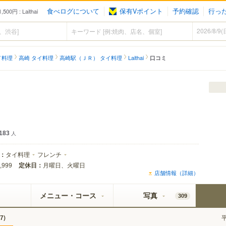
食べログについて
保有Vポイント
予約確認
行っ
 : Laithai
イ料理
高崎 タイ料理
高崎駅（ＪＲ） タイ料理
Laithai
口コミ
183
人
：
タイ料理
フレンチ
定休日：
月曜日、火曜日
,999
店舗情報（詳細）
メニュー・コース
写真
309
)
7