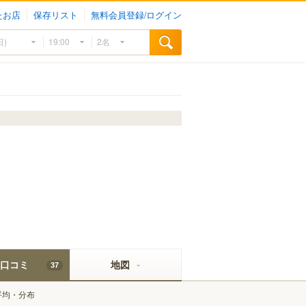
たお店
保存リスト
無料会員登録/ログイン
口コミ
地図
37
平均・分布