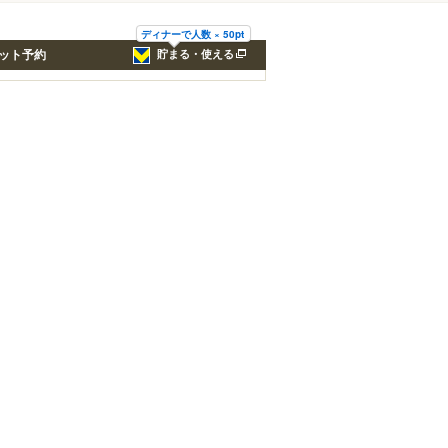
ディナーで人数 × 50pt
ット予約
貯まる・使える