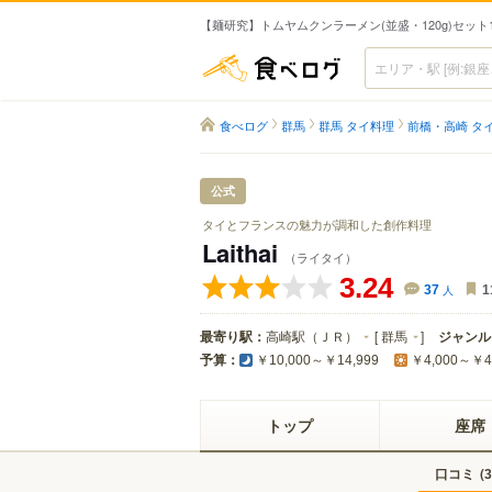
【麺研究】トムヤムクンラーメン(並盛・120g)セット1,500円
食べログ
食べログ
群馬
群馬 タイ料理
前橋・高崎 タ
公式
タイとフランスの魅力が調和した創作料理
Laithai
（ライタイ）
3.24
37
人
1
最寄り駅：
高崎駅（ＪＲ）
[
群馬
]
ジャンル
予算：
￥10,000～￥14,999
￥4,000～￥4
トップ
座席
口コミ
(
3