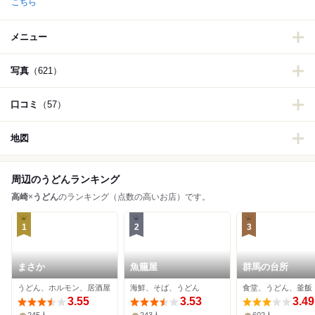
こちら
メニュー
写真
（621）
口コミ
（57）
地図
周辺のうどんランキング
高崎
×
うどん
のランキング（点数の高いお店）です。
1
2
3
まさか
魚籠屋
群馬の台所
うどん、ホルモン、居酒屋
海鮮、そば、うどん
食堂、うどん、釜飯
3.55
3.53
3.49