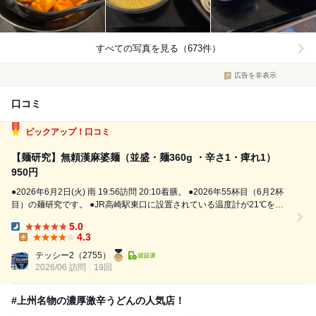
すべての写真を見る（673件）
広告を非表示
口コミ
ピックアップ！口コミ
【麺研究】無頼漢麻婆麺（並盛・麺360g ・辛さ1・痺れ1）
950円
●2026年6月2日(火) 雨 19:56訪問 20:10着膳。 ●2026年55杯目（6月2杯
目）の麺研究です。 ●JR高崎駅東口に設置されている温度計が21℃を表
示していました。 ●今日の放課後は、群馬県高崎市栄町2-3（高崎駅東
5.0
口）にある『上州濃厚激辛うどん 麺蔵』さんへ訪問...
Dinner:
4.3
Lunch:
テッシー2
（2755）
2026/06 訪問
19回
#上州名物の濃厚激辛うどんの人気店！