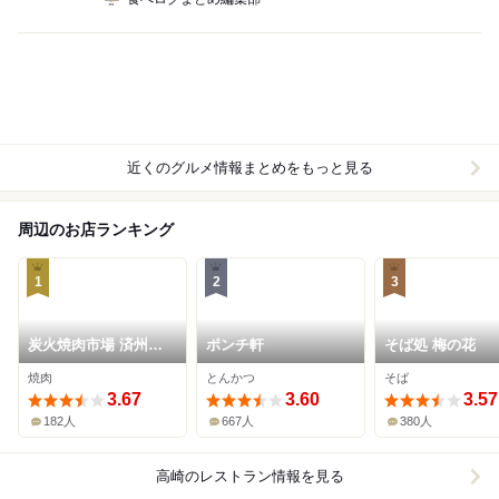
近くのグルメ情報まとめをもっと見る
周辺のお店ランキング
1
2
3
炭火焼肉市場 済州家
ポンチ軒
そば処 梅の花
本店
焼肉
とんかつ
そば
3.67
3.60
3.57
182人
667人
380人
高崎
のレストラン情報を見る