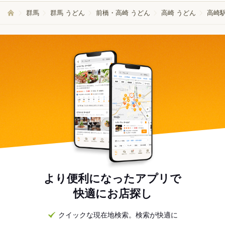
群馬
群馬 うどん
前橋・高崎 うどん
高崎 うどん
高崎
より便利になったアプリで
快適にお店探し
クイックな現在地検索。検索が快適に