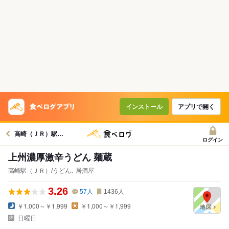
インストール
アプリで開く
高崎（ＪＲ）駅グルメへ
ログイン
上州濃厚激辛うどん 麺蔵
高崎駅（ＪＲ）/うどん､ 居酒屋
3.26
57
人
1436
人
￥1,000～￥1,999
￥1,000～￥1,999
日曜日