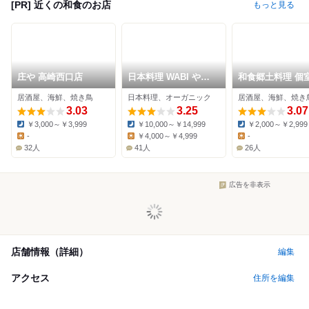
[PR] 近くの和食のお店
もっと見る
庄や 高崎西口店
日本料理 WABI やま
和食郷土料理 個
どり
酒屋 高崎屋 高崎
居酒屋、海鮮、焼き鳥
日本料理、オーガニック
居酒屋、海鮮、焼き
3.03
3.25
3.07
￥3,000～￥3,999
￥10,000～￥14,999
￥2,000～￥2,999
Dinner:
Dinner:
Dinner:
-
￥4,000～￥4,999
-
Lunch:
Lunch:
Lunch:
32人
41人
26人
広告を非表示
店舗情報（詳細）
編集
アクセス
住所を編集