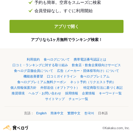
予約も簡単。空席をスムーズに検索
会員登録なし。すぐに利用開始
アプリで開く
アプリなら1ヶ月無料でランキング検索！
利用規約
食べログについて
携帯電話番号認証とは
口コミ・ランキングに対する取り組み
飲食店・飲食企業様向けサービス
食べログ店舗会員について
広告（メーカー・団体様等向け）について
機能改善要望
口コミガイドライン
食べログプレミアム
食べログプレミアム無料クーポン
ネット予約（リクエスト予約）
個人情報保護方針
外部送信（オプトアウト）
特定商取引法に基づく表記
推奨環境
ヘルプ・お問い合わせ
採用情報
企業情報
キーワード一覧
サイトマップ
チェーン一覧
言語：
English
简体中文
繁體中文
한국어
日本語
©Kakaku.com, Inc.