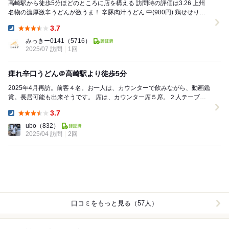
高崎駅から徒歩5分ほどのところに店を構える 訪問時の評価は3.26 上州
名物の濃厚激辛うどんが激うま！ 辛豚肉汁うどん 中(980円) 鶏せせり天
(100円) ※中盛...
3.7
Dinner:
みっきー0141
（5716）
2025/07 訪問
1回
痺れ辛口うどん＠高崎駅より徒歩5分
2025年4月再訪。前客４名。お一人は、カウンターで飲みながら、動画鑑
賞。長居可能も出来そうです。 席は、カウンター席５席。２人テーブル
席4つ。 テーブル席に座り、メニュー...
3.7
Dinner:
ubo
（832）
2025/04 訪問
2回
口コミをもっと見る（57人）