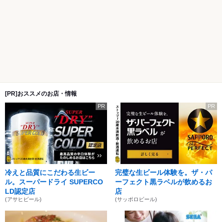
[PR]おススメのお店・情報
PR
PR
冷えと品質にこだわる生ビー
完璧な生ビール体験を。ザ・パ
ル。スーパードライ SUPERCO
ーフェクト黒ラベルが飲めるお
LD認定店
店
(アサヒビール)
(サッポロビール)