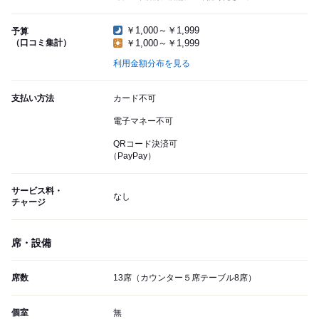
￥1,000～￥1,999
予算
（口コミ集計）
￥1,000～￥1,999
利用金額分布を見る
支払い方法
カード不可
電子マネー不可
QRコード決済可
（PayPay）
サービス料・
なし
チャージ
席・設備
席数
13席（カウンター５席テーブル8席）
個室
無