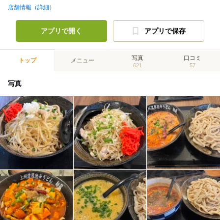
店舗情報（詳細）
アプリで開く
アプリで保存
写真
口コミ
トップ
メニュー
621
57
写真