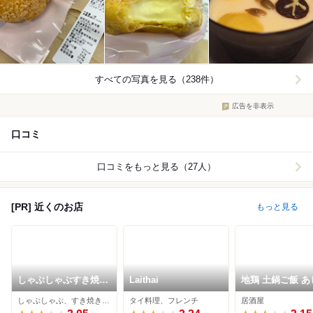
すべての写真を見る（238件）
広告を非表示
口コミ
口コミをもっと見る（27人）
[PR] 近くのお店
もっと見る
しゃぶしゃぶすき焼ど
Laithai
地鶏 土鍋ご飯 あ
ん亭 高崎店
高崎本店
しゃぶしゃぶ、すき焼き、日本料理
タイ料理、フレンチ
居酒屋