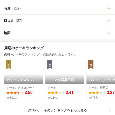
写真
（209）
口コミ
（27）
地図
周辺のケーキランキング
高崎
×
ケーキ
のランキング（点数の高いお店）です。
1
2
3
ガトーフェスタ ハラ
モミノキ洋菓子店
パティスリーリ
ダ 本館シャトー・デ
ケーキ、チョコレート
ケーキ
ケーキ、喫茶店
ュ・ボヌール
3.50
3.41
3.37
801人
114人
77人
高崎×ケーキ
のランキングをもっと見る