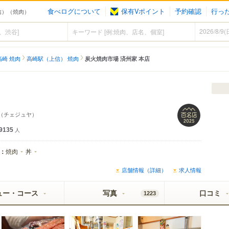
食べログについて
保有Vポイント
予約確認
行っ
信）（焼肉）
高崎 焼肉
高崎駅（上信） 焼肉
炭火焼肉市場 済州家 本店
（チェジュヤ）
9135
人
：
焼肉
丼
店舗情報（詳細）
求人情報
ュー・コース
写真
口コミ
1223