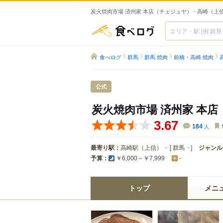
炭火焼肉市場 済州家 本店（チェジュヤ） - 高崎（上
食べログ
食べログ
群馬
群馬 焼肉
前橋・高崎 焼肉
公式
炭火焼肉市場 済州家 本店
3.67
184
人
最寄り駅：
高崎駅（上信）
[
群馬
]
ジャンル
予算：
￥6,000～￥7,999
-
トップ
メニ