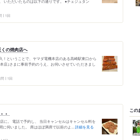
。 いただいたものは以下の通りです。 ●チェジュタン
問
1回
口近くの焼肉店へ
入！ということで、ヤマダ電機本店のある高崎駅東口から
家本店｣さまに事前予約のうえ、お伺いさせていただきまし
 訪問
1回
この
。。。
店に。 電話で予約し、 当日キャンセルはキャンセル料を
に伺いました。 席はほぼ満席で以前のよ...
詳細を見る