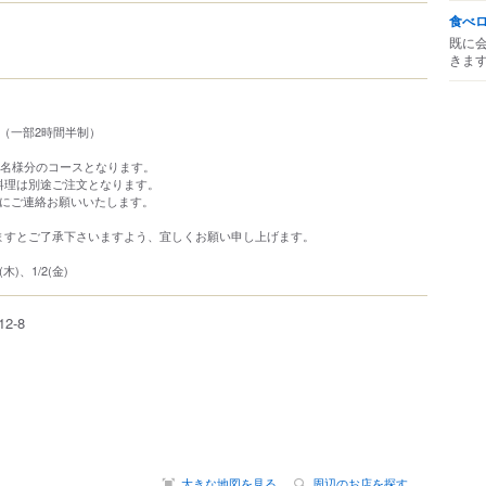
食べ
既に
きま
（一部2時間半制）
1名様分のコースとなります。
料理は別途ご注文となります。
でにご連絡お願いいたします。
ますとご了承下さいますよう、宜しくお願い申し上げます。
(木)、1/2(金)
12-8
大きな地図を見る
周辺のお店を探す