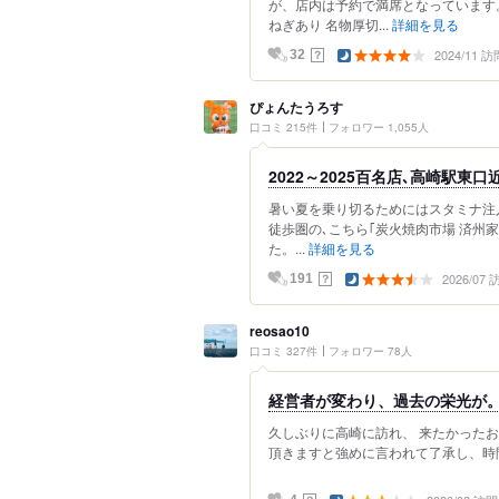
が、店内は予約で満席となっています
ねぎあり 名物厚切...
詳細を見る
2024/11 訪
？
32
ぴょんたうろす
口コミ 215件
フォロワー 1,055人
2022～2025百名店､高崎駅東
暑い夏を乗り切るためにはスタミナ注
徒歩圏の､こちら｢炭火焼肉市場 済州
た。...
詳細を見る
2026/07
？
191
reosao10
口コミ 327件
フォロワー 78人
経営者が変わり、過去の栄光が
久しぶりに高崎に訪れ、 来たかったお
頂きますと強めに言われて了承し、時間