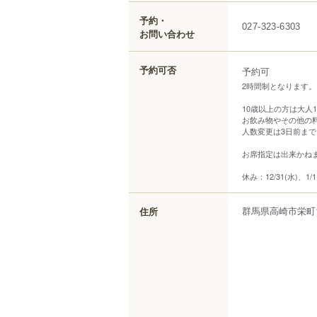
予約・
027-323-6303
お問い合わせ
予約可否
予約可
2時間制となります。
10歳以上の方は大人
お飲み物やその他の
人数変更は3日前ま
お席指定は出来かね
休み：12/31(水)、1/1
群馬県
高崎市
栄町
住所