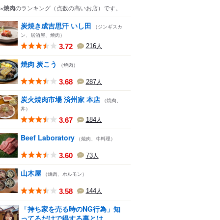
×焼肉
のランキング
（点数の高いお店）
です。
炭焼き成吉思汗 いし田
（ジンギスカ
ン、居酒屋、焼肉）
3.72
216
人
焼肉 炭こう
（焼肉）
3.68
287
人
炭火焼肉市場 済州家 本店
（焼肉、
丼）
3.67
184
人
Beef Laboratory
（焼肉、牛料理）
3.60
73
人
山木屋
（焼肉、ホルモン）
3.58
144
人
「持ち家を売る時のNG行為」知
ってるだけで得する事とは