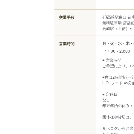
JR高崎駅東口 徒
交通手段
無料駐車場 店舗前
高崎駅（上信）から
月・火・水・木・
営業時間
17:00 - 23:00
■ 営業時間
ご希望により、1
■席は2時間制(一
L.O. フード 45分
■ 定休日
なし
年末年始の休み：12/3
団体様や貸切は、
食べログからお席
あります。